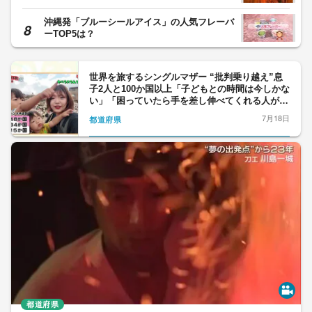
う警告
沖縄発「ブルーシールアイス」の人気フレーバ
ーTOP5は？
世界を旅するシングルマザー “批判乗り越え”息
子2人と100か国以上「子どもとの時間は今しかな
い」「困っていたら手を差し伸べてくれる人がい
る」北海道旅の初日に密着【ママドキュ】
7月18日
都道府県
都道府県