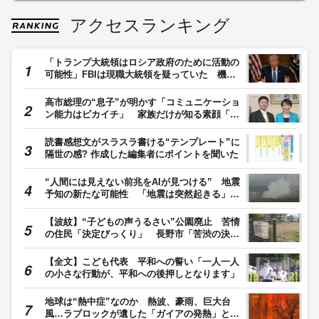
アクセスランキング
「トランプ大統領はロシア政府のために活動の
可能性」FBIは現職大統領を疑っていた 機密
文書公開で“不当捜査”印象づけか
高市総理の“息子”が明かす「コミュニケーショ
ン能力はピカイチ」 家族だけが知る素顔「オ
ンとオフがはっきりしている」
読書感想文がスラスラ書ける“テンプレート”に
隔世の感? 作成した編集者にポイントを聞いた
“人間には見えない前兆をAIが見つける” 地震
予知の新たな可能性 「地震は突然起きる」は
覆るか
【波紋】“子どもの声うるさい”公園廃止 苦情
の住民「決定びっくり」 長野市「苦渋の決
断」
【全文】こども代表 平和への誓い「一人一人
の小さな行動が、平和への後押しとなります」
地球は“熱中症”なのか 熱波、豪雨、巨大台
風…ラブロックが遺した「ガイアの発熱」とい