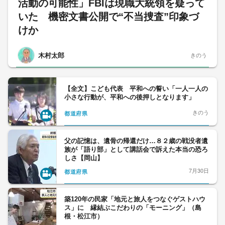
活動の可能性」FBIは現職大統領を疑って
いた 機密文書公開で“不当捜査”印象づ
けか
木村太郎
きのう
【全文】こども代表 平和への誓い「一人一人の
小さな行動が、平和への後押しとなります」
きのう
都道府県
父の記憶は、遺骨の帰還だけ…８２歳の戦没者遺
族が「語り部」として講話会で訴えた本当の恐ろ
しさ【岡山】
7月30日
都道府県
築120年の民家「地元と旅人をつなぐゲストハウ
ス」に 縁結ぶこだわりの「モーニング」（島
根・松江市）