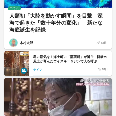
コラム
人類初「大陸を動かす瞬間」を目撃 深
海で起きた「数十年分の変化」 新たな
海底誕生を記録
木村太郎
7月13日
島に活気を！海士町に「蒸留所」が誕生 隠岐の
風土が育んだウイスキー＆ジンで人を呼ぶ
7月10日
ライフ