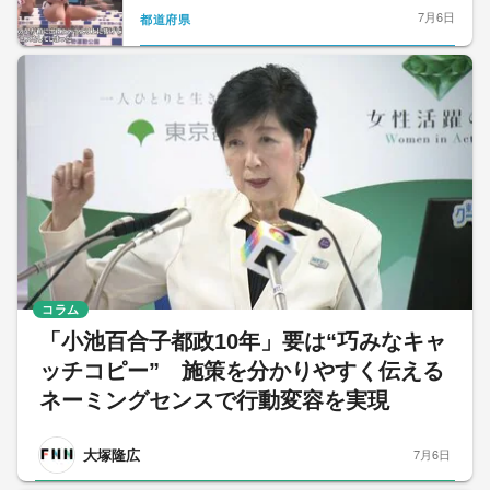
7月6日
都道府県
コラム
「小池百合子都政10年」要は“巧みなキャ
ッチコピー” 施策を分かりやすく伝える
ネーミングセンスで行動変容を実現
大塚隆広
7月6日