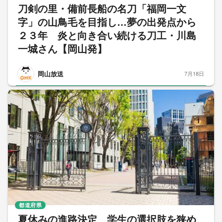
刀剣の里・備前長船の名刀「福岡一文
字」の山鳥毛を目指し…夢の出発点から
２３年 炎と向き合い続ける刀工・川島
一城さん【岡山発】
岡山放送
7月18日
都道府県
夏休みの進路決定 学生の選択肢を狭め