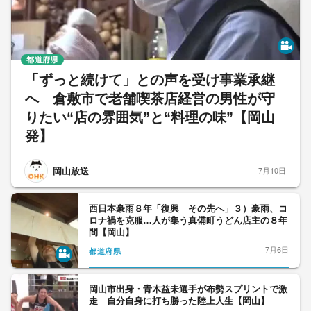
都道府県
「ずっと続けて」との声を受け事業承継
へ 倉敷市で老舗喫茶店経営の男性が守
りたい“店の雰囲気”と“料理の味”【岡山
発】
岡山放送
7月10日
西日本豪雨８年「復興 その先へ」３）豪雨、コ
ロナ禍を克服…人が集う真備町うどん店主の８年
間【岡山】
7月6日
都道府県
岡山市出身・青木益未選手が布勢スプリントで激
走 自分自身に打ち勝った陸上人生【岡山】