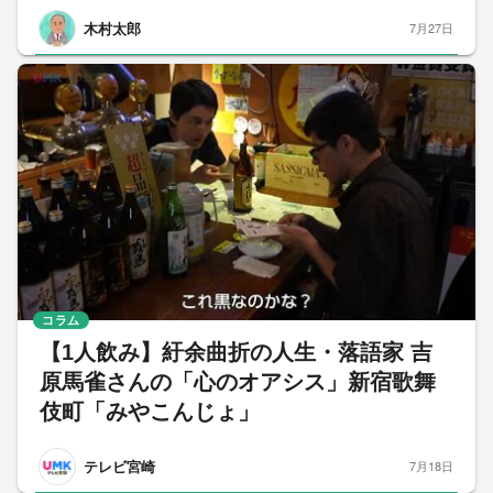
木村太郎
7月27日
コラム
【1人飲み】紆余曲折の人生・落語家 吉
原馬雀さんの「心のオアシス」新宿歌舞
伎町「みやこんじょ」
テレビ宮崎
7月18日