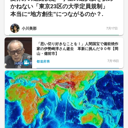
かねない「東京23区の大学定員規制」
本当に“地方創生”につながるのか？.
小川美那
7月17日
「思い切り好きなことを！」人間国宝で備前焼作
家の伊勢崎淳さん逝去 革新に挑んだ９０年【岡
山・備前市】
7月15日
都道府県