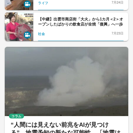
7月24日
ライフ
【中継】出雲市商店街「大火」から1カ月＜2＞オ
ープンしたばかりの飲食店が全焼「復興」へ一歩
7月23日
社会
コラム
“人間には見えない前兆をAIが見つけ
る” 地震予知の新たな可能性 「地震は