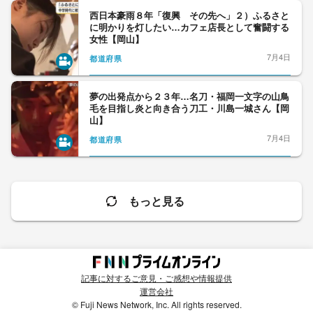
西日本豪雨８年「復興 その先へ」２）ふるさと
に明かりを灯したい…カフェ店長として奮闘する
女性【岡山】
7月4日
都道府県
夢の出発点から２３年…名刀・福岡一文字の山鳥
毛を目指し炎と向き合う刀工・川島一城さん【岡
山】
7月4日
都道府県
もっと見る
記事に対するご意見・ご感想や情報提供
運営会社
© Fuji News Network, Inc. All rights reserved.