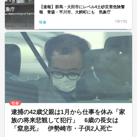
【速報】群馬・大田市にレベル4土砂災害危険警
報 青森・平川市、大鰐町にも 気象庁
7月17日
社会
社会
逮捕の42歳父親は1月から仕事を休み「家
族の将来悲観して犯行」 6歳の長女は
「窒息死」 伊勢崎市・子供2人死亡