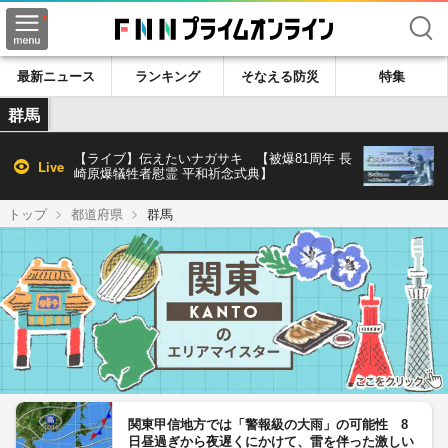
検索
最新ニュース
ランキング
そなえる防災
特集
群馬
【ライブ】伝えたいナガサキ 【被爆81周年 長
Live
崎原爆犠牲者慰霊 平和祈念式典】
トップ
都道府県
群馬
関東甲信地方では「警報級の大雨」の可能性 8
日昼過ぎから夜遅くにかけて、雷を伴った激しい