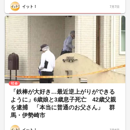
イット！
7月7日
社会
「鉄棒が大好き…最近逆上がりができる
ように」6歳娘と3歳息子死亡 42歳父親
を逮捕 「本当に普通のお父さん」 群
馬・伊勢崎市
イット！
7月6日