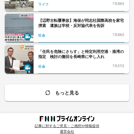
7月28日
ライフ
【辺野古転覆事故】海保が同志社国際高校を家宅
捜索 遺族は学校・反対協代表を告訴
7月28日
社会
「住民を危険にさらす」と特定利用空港・港湾の
指定 検討の撤回を長崎県に申し入れ
7月27日
社会
もっと見る
記事に対するご意見・ご感想や情報提供
運営会社