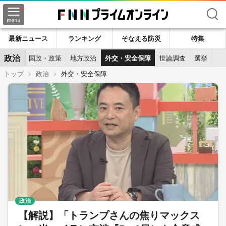
検索
最新ニュース
ランキング
そなえる防災
特集
政治
国政・政策
地方政治
外交・安全保障
世論調査
選挙
トップ
政治
外交・安全保障
政治
【解説】「トランプさんの焦りマックス