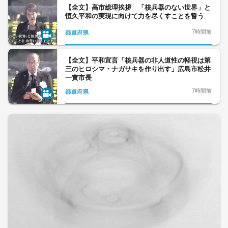
【全文】高市総理挨拶 「核兵器のない世界」と
恒久平和の実現に向けて力を尽くすことを誓う
7時間前
都道府県
【全文】平和宣言「核兵器の非人道性の軽視は第
三のヒロシマ・ナガサキを作り出す」広島市松井
一實市長
7時間前
都道府県