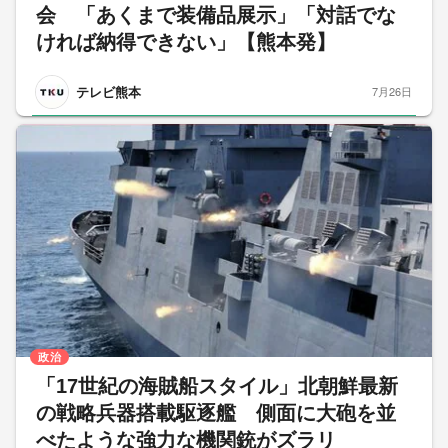
会 「あくまで装備品展示」「対話でな
ければ納得できない」【熊本発】
テレビ熊本
7月26日
政治
「17世紀の海賊船スタイル」北朝鮮最新
の戦略兵器搭載駆逐艦 側面に大砲を並
べたような強力な機関銃がズラリ