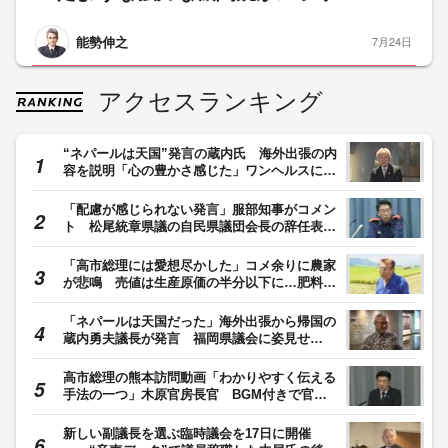
能勢伸之
7月24日
アクセスランキング
“ネパールは天国”発言の蔵内氏 海外出張の内
容を説明「心の豊かさ感じた」ワンヘルスに関
するMOU締結も 福岡
「配慮が感じられない発言」服部知事がコメン
ト 松尾統章県議の自民県議団会長の辞任表明
受けて「問題に真摯に取り組んでいただきた
い」福岡
「高市総理には愛想尽かした」コメ余りに農家
が悲鳴 売値は生産原価の半分以下に…肥料代
や燃料代は高騰「今年でやめる」農家も
「ネパールは天国だった」海外出張から帰国の
蔵内勇夫議長が発言 福岡県議会に姿見せ
る “金銭授受”疑惑は第三者委員会設置へ
高市総理の熊本訪問動画「わかりやすく伝える
手法の一つ」木原官房長官 BGM付きで官邸
が投稿
新しい副議長を選ぶ臨時議会を17日に開催