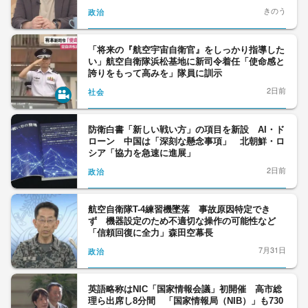
ない」トランプ大統領「ホルムズ海峡」通航再開
きのう
政治
の暫定合意を急ぐワケ
「将来の『航空宇宙自衛官』をしっかり指導した
い」航空自衛隊浜松基地に新司令着任「使命感と
誇りをもって高みを」隊員に訓示
2日前
社会
防衛白書「新しい戦い方」の項目を新設 AI・ド
ローン 中国は「深刻な懸念事項」 北朝鮮・ロ
シア「協力を急速に進展」
2日前
政治
航空自衛隊T-4練習機墜落 事故原因特定でき
ず 機器設定のため不適切な操作の可能性など
「信頼回復に全力」森田空幕長
7月31日
政治
英語略称はNIC「国家情報会議」初開催 高市総
理ら出席し8分間 「国家情報局（NIB）」も730