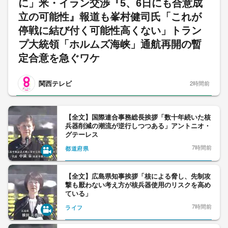
に」米・イラン交渉『5、6日にも合意成
立の可能性』報道も峯村健司氏「これが
停戦に結び付く可能性高くない」トラン
プ大統領「ホルムズ海峡」通航再開の暫
定合意を急ぐワケ
関西テレビ
2時間前
【全文】国際連合事務総長挨拶「数十年続いた核
兵器削減の潮流が逆行しつつある」アントニオ・
グテーレス
7時間前
都道府県
【全文】広島県知事挨拶「核による脅し、先制攻
撃も厭わない考え方が核兵器使用のリスクを高め
ている」
7時間前
ライフ