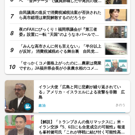
へ “音声データ”で議員辞職した中尾氏の後任
決める 蔵内議長が表明 福岡県議会の金銭授
受疑惑
自民議員の造反で消費税減税法案が否決された
ら高市総理は衆院解散するのだろうか
夜のFAXにびっくり！福岡県議会が『第三者
委』設置に一転 ‟天国”のようなネパールで悩
んだ蔵内議長【福岡発】
「みんな高市さんに何も言えない」「半分以上
が反対」 消費税減税めぐる舞台裏 自民党内
でくすぶる慎重論と本音【スポットライト】
「せっかくコメ価格上がったのに…農家は廃業
ですわ」JA福井県会長が小泉農水相のコメ政
策に物申す 「生産者のことも考えて欲し
い」
イラン大使「広島と同じ悲劇が繰り返されてい
る」アメリカ・イスラエルによる攻撃を非難 広
島
きのう
政治
【解説】「トランプさんの焦りマックスに」米・
イラン交渉『5、6日にも合意成立の可能性』報道
も峯村健司氏「これが停戦に結び付く可能性高く