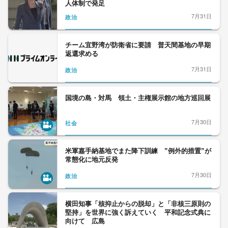
人体制で発足
7月31日
政治
チーム宜野湾が防衛省に要請 普天間基地の早期
返還求める
7月31日
政治
国境の島・対馬 領土・主権展示館の地方巡回展
7月30日
社会
米軍嘉手納基地でまた降下訓練 ”例外的措置”が
常態化に地元反発
7月30日
政治
横田知事「核抑止からの脱却」と「非核三原則の
堅持」を世界に強く訴えていく 平和記念式典に
向けて 広島