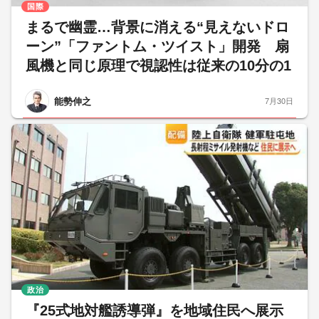
国際
まるで幽霊…背景に消える“見えないドロ
ーン”「ファントム・ツイスト」開発 扇
風機と同じ原理で視認性は従来の10分の1
能勢伸之
7月30日
政治
『25式地対艦誘導弾』を地域住民へ展示