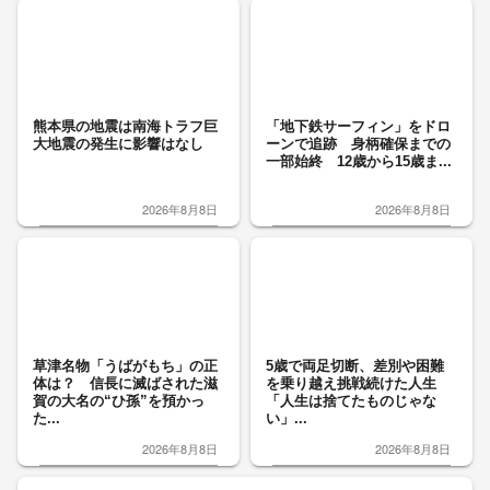
熊本県の地震は南海トラフ巨
「地下鉄サーフィン」をドロ
大地震の発生に影響はなし
ーンで追跡 身柄確保までの
一部始終 12歳から15歳ま...
2026年8月8日
2026年8月8日
草津名物「うばがもち」の正
5歳で両足切断、差別や困難
体は？ 信長に滅ばされた滋
を乗り越え挑戦続けた人生
賀の大名の“ひ孫”を預かっ
「人生は捨てたものじゃな
た...
い」...
2026年8月8日
2026年8月8日