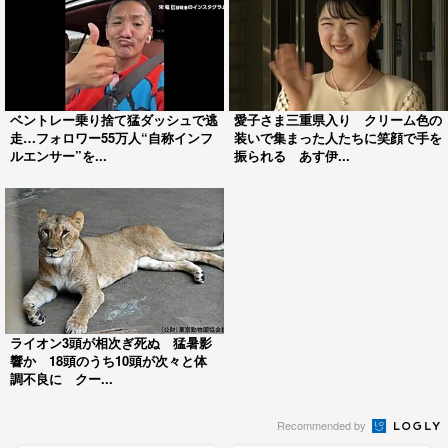
ベントレー乗り捨て猛ダッシュで逃
愛子さま三重県入り クリーム色の
走…フォロワー55万人“自称インフ
装いで集まった人たちに笑顔で手を
ルエンサー”を...
振られる あす伊...
ライオン3頭が相次ぎ死ぬ 猛暑影
響か 18頭のうち10頭が次々と体
調不良に クー...
Recommended by