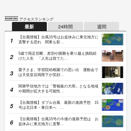
アクセスランキング
最新
24時間
週間
【台風情報】台風15号はお盆休みに東北地方に
直撃する恐れ 関東も影…
5歳で両足切断、差別や困難を乗り越え挑戦続
けた人生 「人生は捨てた…
愛子さま、学習院幼稚園での思い出 運動会で
は天皇皇后両陛下が笑顔…
関東甲信地方では「警報級の大雨」となる地域
や期間が拡大する可能性…
【台風情報】ダブル台風 最新の進路予想 15
号は北日本・東日本へ …
【台風情報】台風15号の今後の進路予想は お
盆休みに東北地方に直撃…