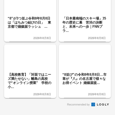
“8”が3つ並ぶ令和8年8月8日
「日本最南端のスキー場」35
は「はちみつ結びの日」 東
年の歴史に幕 苦渋の決断
京都で婚姻届ラッシュ ...
と、未来への一歩｜FNNプ
ラ...
2026年8月8日
2026年8月8日
【高校教育】「対面ではニー
“8並び”の令和8年8月8日…市
ズ満たせない」離島の高校
章が『八』の名古屋で様々な
で“オンライン授業” 学校の
お得イベント 婚姻届提...
小...
2026年8月8日
2026年8月8日
Recommended by