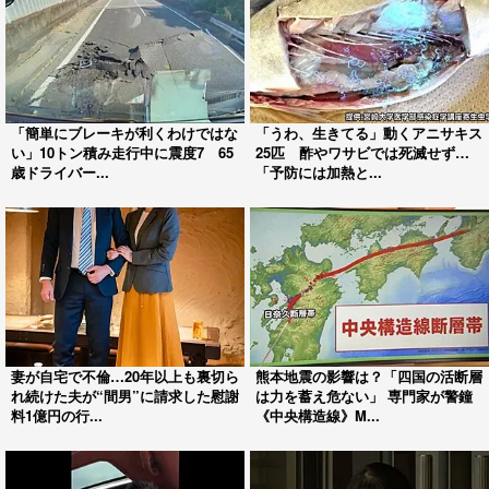
「簡単にブレーキが利くわけではな
「うわ、生きてる」動くアニサキス
い」10トン積み走行中に震度7 65
25匹 酢やワサビでは死滅せず…
歳ドライバー...
「予防には加熱と...
妻が自宅で不倫…20年以上も裏切ら
熊本地震の影響は？「四国の活断層
れ続けた夫が“間男”に請求した慰謝
は力を蓄え危ない」 専門家が警鐘
料1億円の行...
《中央構造線》M...