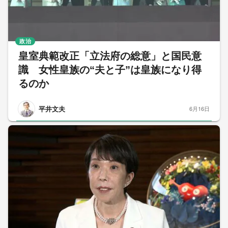
政治
皇室典範改正「立法府の総意」と国民意
識 女性皇族の“夫と子”は皇族になり得
るのか
平井文夫
6月16日