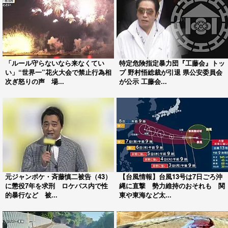
「ルール守らないなら来なくてい
特定危険指定暴力団『工藤会』トッ
い」“世界一”花火大会で禁止行為相
プ 野村悟総裁が引退 県公安委員会
次ぎ怒りの声 場...
が公示 工藤会...
元ジャンポケ・斉藤慎二被告（43）
【台風情報】台風13号は7日ごろ沖
に懲役7年を求刑 ロケバス内で性
縄に直撃 勢力維持のおそれも 関
的暴行など 被...
東や東海など太...