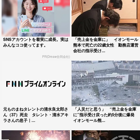
SNSアカウントを着実に成長。実は
「売上金を金庫に」 イオンモール
みんなココ使ってます。
熊本で死亡の22歳女性 勤務店運営
会社の指示受け...
PR(Dreaw合同会社)
元ものまねタレントの清水良太郎さ
「人災だと思う」 “売上金を金庫
ん（37）死去 タレント・清水アキ
に”指示受け戻った約5分後に爆発
ラさんの息子｜...
イオンモール熊...