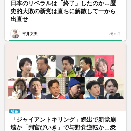
日本のリベラルは「終了」したのか…歴
史的大敗の新党は直ちに解散して一から
出直せ
平井文夫
2月10日
社会
「ジャイアントキリング」続出で新党崩
壊か「判官びいき」で与野党逆転か…衆