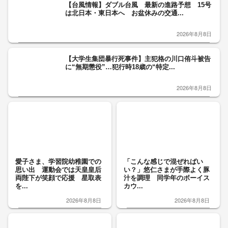
【台風情報】ダブル台風 最新の進路予想 15号
は北日本・東日本へ お盆休みの交通...
2026年8月8日
【大学生集団暴行死事件】主犯格の川口侑斗被告
に“無期懲役”…犯行時18歳の“特定...
2026年8月8日
愛子さま、学習院幼稚園での
「こんな感じで混ぜればい
思い出 運動会では天皇皇后
い？」悠仁さまが手際よく豚
両陛下が笑顔で応援 星取表
汁を調理 同学年のボーイス
を...
カウ...
2026年8月8日
2026年8月8日