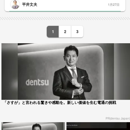
平井文夫
1月27日
1
2
3
「さすが」と言われる驚きや感動を。新しい価値を生む電通の挑戦
PR(dentsu Japan)