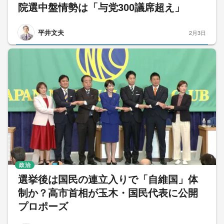
院選中盤情勢は「与党300議席超え」
平井文夫
2月3日
政治
選挙後は国民の連立入りで「自維国」体
制か？高市首相が玉木・国民代表に公開
プロポーズ