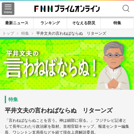
検索
最新ニュース
ランキング
そなえる防災
特集
トップ
特集
平井文夫の言わねばならぬ リターンズ
平井文夫の言わねばならぬ リターンズ
「言わねばならぬことを言う。神は細部に宿る。」 フジテレビ記者と
して長年にわたり政治家を取材。首相官邸キャップ、報道センター編集
長、ワシントン支局長などを経て現在上席解説委員。