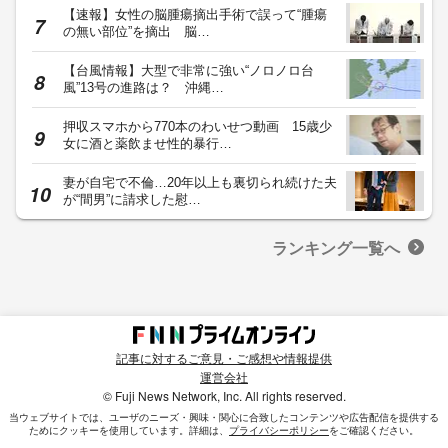
【速報】女性の脳腫瘍摘出手術で誤って“腫瘍
の無い部位”を摘出 脳…
【台風情報】大型で非常に強い“ノロノロ台
風”13号の進路は？ 沖縄…
押収スマホから770本のわいせつ動画 15歳少
女に酒と薬飲ませ性的暴行…
妻が自宅で不倫…20年以上も裏切られ続けた夫
が“間男”に請求した慰…
ランキング一覧へ
記事に対するご意見・ご感想や情報提供
運営会社
© Fuji News Network, Inc. All rights reserved.
当ウェブサイトでは、ユーザのニーズ・興味・関⼼に合致したコンテンツや広告配信を提供する
ためにクッキーを使⽤しています。詳細は、
プライバシーポリシー
をご確認ください。