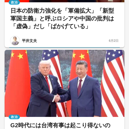
政治
日本の防衛力強化を「軍備拡大」「新型
軍国主義」と呼ぶロシアや中国の批判は
「虚偽」だし「ばかげている」
平井文夫
6月2日
政治
G2時代には台湾有事は起こり得ないの