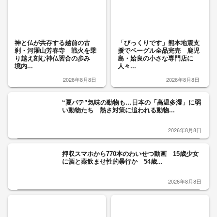
神と仏が共存する越前の古
「びっくりです」熊本地震支
刹・河濯山芳春寺 戦火を乗
援でベーグル全品完売 鹿児
り越え刻む神仏習合の歩み
島・姶良の小さな専門店に
境内...
人々...
2026年8月8日
2026年8月8日
“夏バテ”気味の動物も…日本の「高温多湿」に弱
い動物たち 熱さ対策に追われる動物...
2026年8月8日
押収スマホから770本のわいせつ動画 15歳少女
に酒と薬飲ませ性的暴行か 54歳...
2026年8月8日