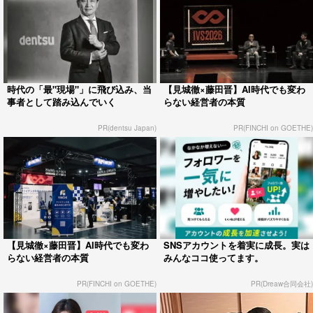
時代の「最"現場"」に飛び込み、当
【見城徹×藤田晋】AI時代でも変わ
事者として踏み込んでいく
らない経営者の本質
PR(dentsu Japan)
PR(FINCHI on GOETHE)
【見城徹×藤田晋】AI時代でも変わ
SNSアカウントを着実に成長。実は
らない経営者の本質
みんなココ使ってます。
PR(FINCHI on GOETHE)
PR(Dreaw合同会社)