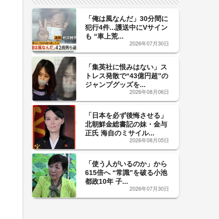
「俺は風なんだ」30分間に
犯行4件...護送中にVサイン
も “車上荒...
2026年07月30日
「集英社に恨みはない」ス
トレス発散で“43億円超”の
ジャンプグッズを...
2026年08月06日
「日本を必ず後悔させる」
北朝鮮金総書記の妹・金与
正氏 海自のミサイル...
2026年08月05日
「使う人がいるのか」から
615倍へ “常識”を破る小池
都政10年 子...
2026年07月30日