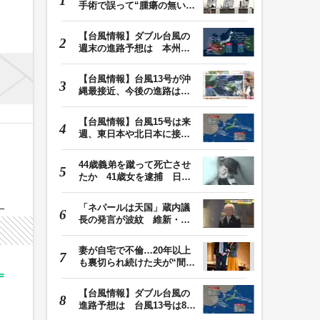
手術で誤って“腫瘍の無い部
位”を摘出 脳…
【台風情報】ダブル台風の
週末の進路予想は 本州は
土曜晴れも日曜は…
【台風情報】台風13号が沖
縄最接近、今後の進路は？
台風15号は「雨台…
【台風情報】台風15号は来
週、東日本や北日本に接近
か お盆期間中の…
44歳義弟を蹴って死亡させ
たか 41歳女を逮捕 日頃
から同じ敷地内の…
「ネパールは天国」蔵内議
長の発言が波紋 維新・吉
村代表「福岡県議…
妻が自宅で不倫…20年以上
も裏切られ続けた夫が“間
男”に請求した慰…
【台風情報】ダブル台風の
進路予想は 台風13号は8日
（土）正午には東…