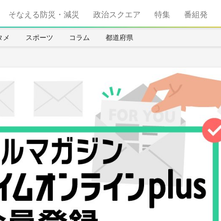
そなえる防災・減災
政治スクエア
特集
番組発
タメ
スポーツ
コラム
都道府県