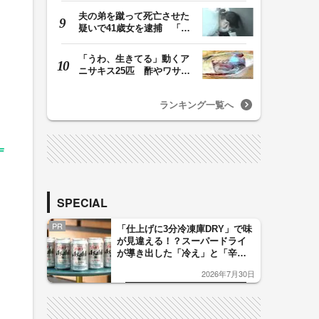
夫の弟を蹴って死亡させた
疑いで41歳女を逮捕 「生
活態度に不満があ…
「うわ、生きてる」動くア
ニサキス25匹 酢やワサビ
では死滅せず…「…
ランキング一覧へ
SPECIAL
PR
「仕上げに3分冷凍庫DRY」で味
が見違える！？スーパードライ
が導き出した「冷え」と「辛
口」のおいしい関係 青く変化
2026年7月30日
した「辛口カーブ」が飲み頃の
サイン！