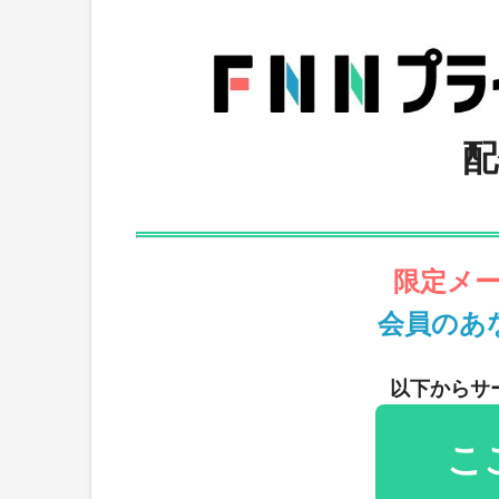
配
限定メ
会員のあ
以下からサ
こ