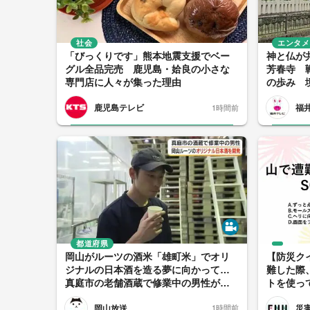
社会
エンタメ
「びっくりです」熊本地震支援でベー
神と仏が
グル全品完売 鹿児島・姶良の小さな
芳春寺 
専門店に人々が集った理由
の歩み 
鹿児島テレビ
福
1時間前
都道府県
岡山がルーツの酒米「雄町米」でオリ
【防災ク
ジナルの日本酒を造る夢に向かって…
難した際
真庭市の老舗酒蔵で修業中の男性が初
トを使っ
めて醸した日本酒の味【岡山発】
しい方法
岡山放送
災
1時間前