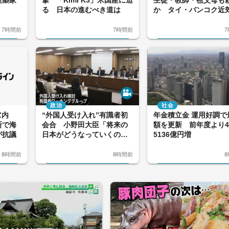
る 日本の進むべき道は
か タイ・バンコク近
7時間前
7時間前
政治
社会
Z内
“外国人受け入れ”有識者初
年金積立金 運用好調で
断で海
会合 小野田大臣「将来の
額を更新 前年度より4
が抗議
日本がどうなっていくのか
5136億円増
議論すべき時だ」
8時間前
8時間前