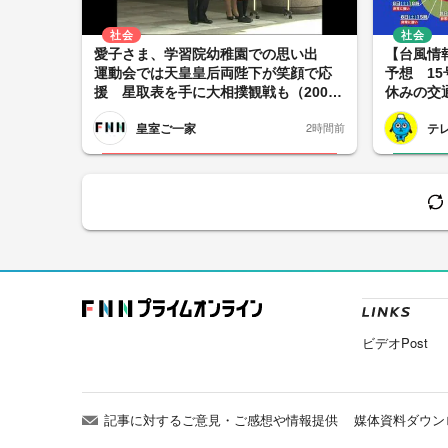
社会
社会
愛子さま、学習院幼稚園での思い出
【台風情
運動会では天皇皇后両陛下が笑顔で応
予想 1
援 星取表を手に大相撲観戦も（2008
休みの交
年3月23日放送）【「皇室ご一家」の記
のレジャ
皇室ご一家
テ
2時間前
憶】
美で厳重
ビデオPost
記事に対するご意見・ご感想や情報提供
媒体資料ダウン