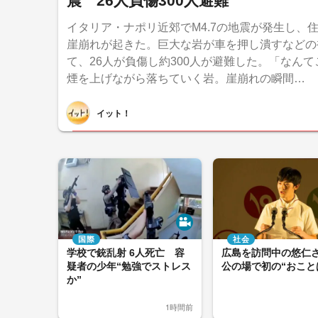
震 26人負傷300人避難
イタリア・ナポリ近郊でM4.7の地震が発生し、
崖崩れが起きた。巨大な岩が車を押し潰すなどの
て、26人が負傷し約300人が避難した。「なん
煙を上げながら落ちていく岩。崖崩れの瞬間…
イット！
国際
社会
学校で銃乱射 6人死亡 容
広島を訪問中の悠
疑者の少年“勉強でストレス
公の場で初の“おこと
か”
1時間前