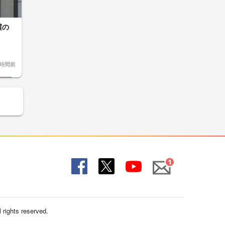
震の
7時間前
Mail
Fac
X
You
ebo
Tub
ok
e
 rights reserved.