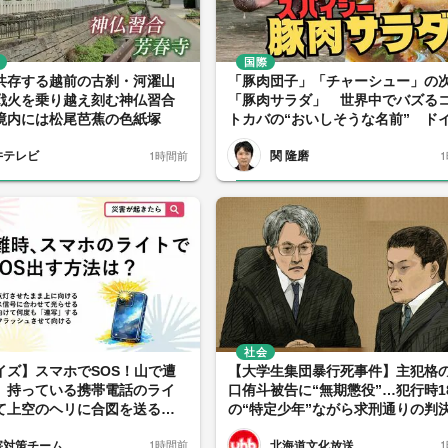
国際
共存する越前の古刹・河濯山
「豚肉団子」「チャーシュー」の
戦火を乗り越え刻む神仏習合
「豚肉サラダ」 世界中でバズる
境内には松尾芭蕉の色紙塚
トカバの“おいしそうな名前” ド
では「ロールパン」誕生
井テレビ
関 隆磨
1時間前
社会
イズ】スマホでSOS！山で遭
【大学生集団暴行死事件】主犯格
、持っている携帯電話のライ
口侑斗被告に“無期懲役”…犯行時1
て上空のヘリに合図を送る正
の“特定少年”ながら求刑通りの判
は？
裁判長が「生涯考え続けて」と諭
害対策チーム
北海道文化放送
1時間前
小さくうなずき耳を傾ける〈北海