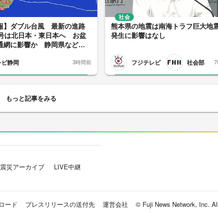
社会
報】ダブル台風 最新の進路
熊本県の地震は南海トラフ巨大地
5号は北日本・東日本へ お盆
発生に影響はなし
通網に影響か 静岡県など海
ーにも注意 13号は沖縄・奄
レビ静岡
フジテレビ
社会部
3時間前
警戒
もっと記事をみる
震災アーカイブ
LIVE中継
ロード
プレスリリースの送付先
運営会社
© Fuji News Network, Inc. All