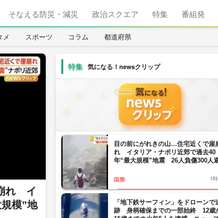
そなえる防災・減災
政治スクエア
特集
番組発
タメ
スポーツ
コラム
都道府県
気になる！newsクリップ
目の前にがれきの山…住宅近くで崖
れ イタリア・ナポリ近郊で過去40
年“最大規模”地震 26人負傷300人
1
国際
崩れ イ
「地下鉄サーフィン」をドローンで
規模”地
跡 身柄確保までの一部始終 12歳