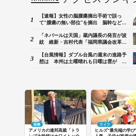
【速報】女性の脳腫瘍摘出手術で誤っ
て“腫瘍の無い部位”を摘出 脳幹など損
傷受け自発呼吸できない状態に 京大病
「ネパールは天国」蔵内議長の発言が波
院
紋 維新・吉村代表「福岡県議会改革を
公約に」 県外の議長も「本当に配慮に
【台風情報】ダブル台風の週末の進路予
欠けている」
想は 本州は土曜晴れも日曜は雲が 九
州・四国では土砂災害に警戒
国際
ライフ
アメリカの連邦高裁「トラ
ヒルズ“最先端の学び
ンプ大統領はホワイトハウ
人気 子供が投資や