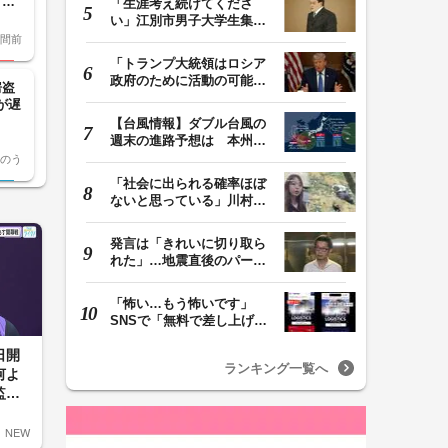
ヨー
「生涯考え続けてくださ
い」江別市男子大学生集団
時間前
暴行死 主犯格・当…
「トランプ大統領はロシア
政府のために活動の可能
房盗
性」FBIは現職大統領…
が遅
【台風情報】ダブル台風の
週末の進路予想は 本州は
のう
土曜晴れも日曜は…
「社会に出られる確率ほぼ
ないと思っている」川村葉
音被告に無期懲役…
発言は「きれいに切り取ら
れた」…地震直後のパーテ
ィー開催「やって…
「怖い…もう怖いです」
SNSで「無料で差し上げま
す」詐欺急増 “ニセ…
日開
ランキング一覧へ
何よ
監督
て」
NEW