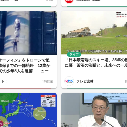
ライフ
「日本最南端のスキー場」35年の
サーフィン」をドローンで追
に幕 苦渋の決断と、未来への一
確保までの一部始終 12歳か
までの少年5人を逮捕 ニューヨ
ット！
テレビ宮崎
1時間前