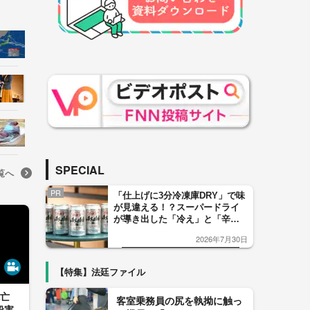
SPECIAL
覧へ
PR
「仕上げに3分冷凍庫DRY」で味
が見違える！？スーパードライ
が導き出した「冷え」と「辛
口」のおいしい関係 青く変化
2026年7月30日
した「辛口カーブ」が飲み頃の
サイン！
【特集】法廷ファイル
死亡
客室乗務員の尻を執拗に触っ
殺害