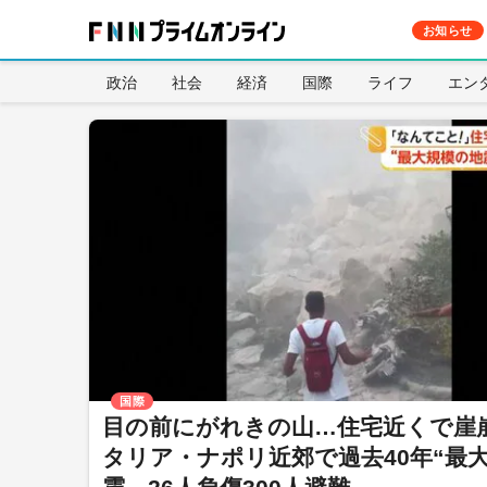
お知らせ
政治
社会
経済
国際
ライフ
エン
国際
目の前にがれきの山…住宅近くで崖
タリア・ナポリ近郊で過去40年“最大