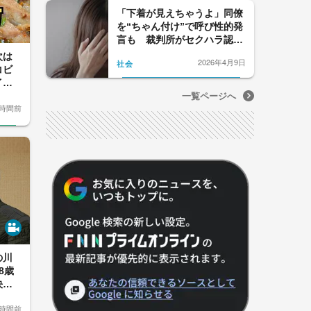
「下着が見えちゃうよ」同僚
を“ちゃん付け”で呼び性的発
言も 裁判所がセクハラ認定
し慰謝料を命じたワケ【2025
次は
2026年4月9日
社会
年度の読まれた記事】
コビ
イツ
一覧ページへ
1時間前
の川
8歳
決―
すと
1時間前
道〉