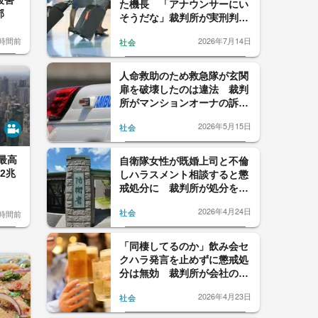
た機長 「アナウンサーにい
郊
そうだな」裁判所が実刑判決
を言い渡した理由
7時間前
2026年7月14日
社会
人命救助のため救急隊が玄関
扉を破壊したのは違法 裁判
所がマンションオーナの訴え
を認め横浜市に賠償を命じた
2026年5月15日
社会
理由
最高
自衛隊女性が既婚上司と不倫
2兆
しハラスメント相談すると懲
戒処分に 裁判所が処分を有
効とした理由は“愛のメッセ
2026年4月24日
社会
8時間前
ージ”
「同棲してるのか」飲み会セ
クハラ発言を止めずに懲戒処
分は無効 裁判所が会社の報
告書の「正確性に疑義」抱い
2026年4月23日
社会
た理由