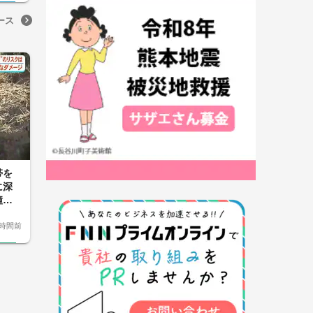
ース
帯を
に深
鐘
1時間前