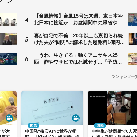
【台風情報】台風15号は来週、東日本や
北日本に接近か お盆期間中の帰省や旅
行の交通に影響がでるおそれ 進路予想
妻が自宅で不倫…20年以上も裏切られ続
にはまだ幅があり動向に注意を
けた夫が“間男”に請求した慰謝料1億円の
行方 出会いは“子供の習い事”
「うわ、生きてる」動くアニサキス25
匹 酢やワサビでは死滅せず…「予防に
は加熱と冷凍の二択」 口つけたペット
ボトルは翌日に飲むと「おなかを壊す」
ランキング一
リスク 長野市保健所が親子に伝える食
中毒の予防法
国際
国際
”が大
中国発“格安AI”に世界が衝
中学生が銃乱射で6人
建築家
撃 「Kimi K3」米国産に迫
生徒・教師・祖父母も