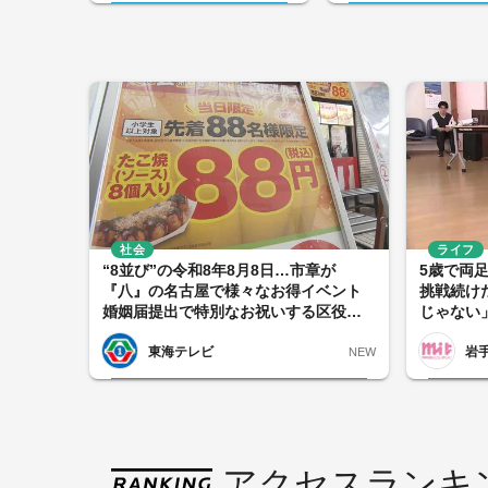
社会
ライフ
“8並び”の令和8年8月8日…市章が
5歳で両
『八』の名古屋で様々なお得イベント
挑戦続け
婚姻届提出で特別なお祝いする区役所
じゃない
も
者へ贈る
東海テレビ
岩
NEW
アクセスランキ