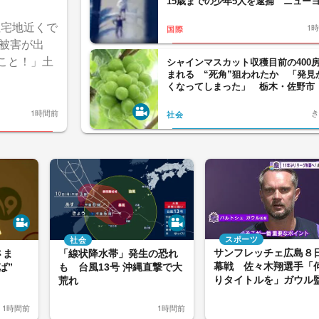
15歳までの少年5人を逮捕 ニュー
ク
住宅地近くで
1
国際
被害が出
てこと！」土
シャインマスカット収穫目前の400
まれる “死角”狙われたか 「発見
くなってしまった」 栃木・佐野市
き
1時間前
社会
スポーツ
社会
サンフレッチェ広島８
仁さま
「線状降水帯」発生の恐れ
幕戦 佐々木翔選手「
ば”
も 台風13号 沖縄直撃で大
りタイトルを」ガウル
荒れ
「最初の笛から爆発し
1時間前
1時間前