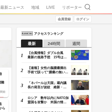
検索
最新ニュース
地域
LIVE
リポーター
会員登録
ログイン
アクセスランキング
最新
24時間
週間
【台風情報】ダブル台風
最新の進路予想 15号は北
日本・東日本へ …
【速報】女性の脳腫瘍摘出
手術で誤って“腫瘍の無い部
崩
位”を摘出 脳…
避難
「ネパールは天国」蔵内議
長の発言が波紋 維新・吉
時間前
村代表「福岡県議…
ロシア 数年以内にNATO加
盟国を攻撃か 米国の情報
追
機関が分析 プー…
から