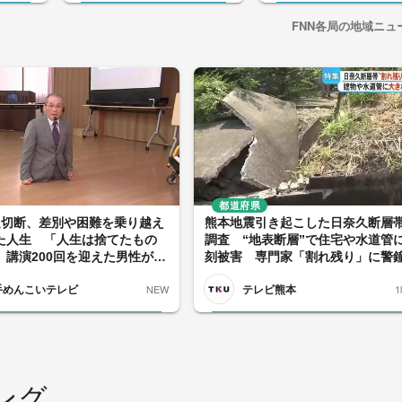
FNN各局の地域ニュ
都道府県
足切断、差別や困難を乗り越え
熊本地震引き起こした日奈久断層
た人生 「人生は捨てたもの
調査 “地表断層”で住宅や水道管
」講演200回を迎えた男性が若
刻被害 専門家「割れ残り」に警
メッセージ 岩手
【令和8年熊本地震】
手めんこいテレビ
テレビ熊本
NEW
ング