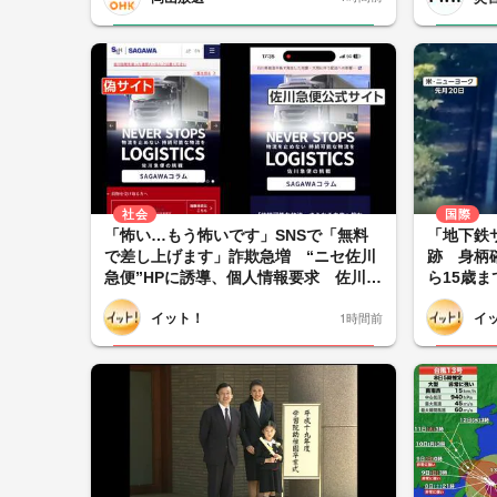
社会
国際
「怖い…もう怖いです」SNSで「無料
「地下鉄
で差し上げます」詐欺急増 “ニセ佐川
跡 身柄
急便”HPに誘導、個人情報要求 佐川急
ら15歳
便「断じて許されない」怒り
ーク
イット！
イ
1時間前