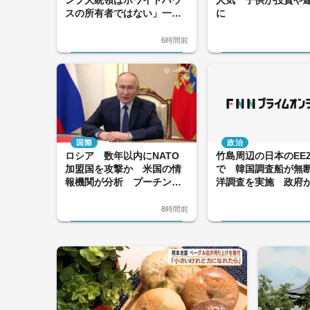
スの所有者ではない」一審
に
判断を支持し、宴会場建設
の工事差し止め命令
6時間前
国際
政治
ロシア 数年以内にNATO
竹島周辺の日本のEE
加盟国を攻撃か 米国の情
で 韓国調査船が無
報機関が分析 プーチン大
洋調査を実施 政府
統領が追い詰められ、危険
な行動に出る可能性を指摘
8時間前