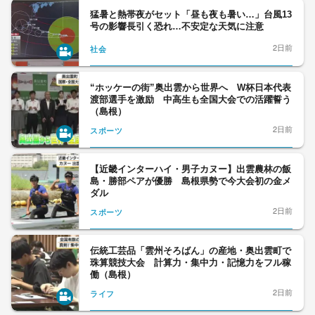
猛暑と熱帯夜がセット「昼も夜も暑い…」台風13
号の影響長引く恐れ…不安定な天気に注意
2日前
社会
“ホッケーの街”奥出雲から世界へ W杯日本代表
渡部選手を激励 中高生も全国大会での活躍誓う
（島根）
2日前
スポーツ
【近畿インターハイ・男子カヌー】出雲農林の飯
島・勝部ペアが優勝 島根県勢で今大会初の金メ
ダル
2日前
スポーツ
伝統工芸品「雲州そろばん」の産地・奥出雲町で
珠算競技大会 計算力・集中力・記憶力をフル稼
働（島根）
2日前
ライフ