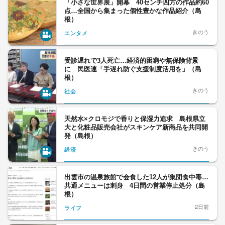
「小さな世界展」開幕 40センチ四方の作品約60
点…全国から集まった個性豊かな作品紹介（島
根）
きのう
エンタメ
受診遅れで3人死亡…経済的困窮や無保険背景
に 民医連「手遅れ防ぐ支援制度活用を」（島
根）
きのう
社会
天然水×クロモジで香りと保湿力追求 島根県立
大と化粧品販売会社がスキンケア新商品を共同開
発（島根）
きのう
経済
出雲市の温泉旅館で会食した12人が集団食中毒…
共通メニューは刺身 4日間の営業停止処分（島
根）
2日前
ライフ