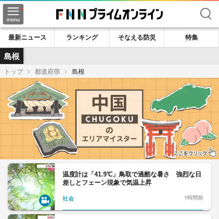
検索
最新ニュース
ランキング
そなえる防災
特集
島根
トップ
都道府県
島根
温度計は「41.9℃」鳥取で過酷な暑さ 強烈な日
差しとフェーン現象で気温上昇
1時間前
社会