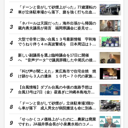
するMOU締結も 福岡
「ドーンと音がして砂煙上がった」77歳運転の
車が立体駐車場から落下、腹を強く打ち出血性
ショックで死亡 スロープの壁を突き破る
「ネパールは天国だった」海外出張から帰国の
蔵内勇夫議長が発言 福岡県議会に姿見せ
る “金銭授受”疑惑は第三者委員会設置へ
大型で非常に強い台風１３号最新情報 宇和海
でうねり伴う４ｍ高波警戒を 日本周辺はトリ
プル台風【愛媛】
新しい副議長を選ぶ臨時議会を17日に開催
へ “音声データ”で議員辞職した中尾氏の後任
決める 蔵内議長が表明 福岡県議会の金銭授
受疑惑
「叫び声が聞こえた」東広島市で住宅全焼 焼
け跡から３人の遺体 １０代～７０代の家族４
人と連絡取れず
【台風情報】ダブル台風の今後の進路予想は
台風13号は7日（金）昼過ぎに沖縄本島地方に
最接近する予想 台風15号は北日本を中心に影
響が広がるおそれ
「ドーンと音がして砂煙が」立体駐車場3階か
ら車が落下 成人男女が病院搬送も命に別条な
し 敦賀市の量販店
「せっかくコメ価格上がったのに…農家は廃業
ですわ」JA福井県会長が小泉農水相のコメ政