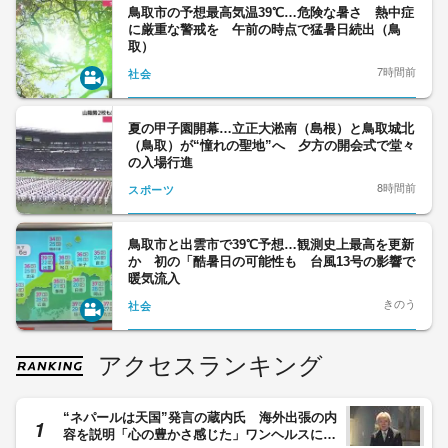
鳥取市の予想最高気温39℃…危険な暑さ 熱中症
に厳重な警戒を 午前の時点で猛暑日続出（鳥
取）
7時間前
社会
夏の甲子園開幕…立正大淞南（島根）と鳥取城北
（鳥取）が“憧れの聖地”へ 夕方の開会式で堂々
の入場行進
8時間前
スポーツ
鳥取市と出雲市で39℃予想…観測史上最高を更新
か 初の「酷暑日の可能性も 台風13号の影響で
暖気流入
きのう
社会
アクセスランキング
“ネパールは天国”発言の蔵内氏 海外出張の内
容を説明「心の豊かさ感じた」ワンヘルスに関