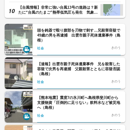
策に物申す 「生産者のことも考えて欲し
い」
【台風情報】非常に強い台風13号の進路は？新
たに“台風のたまご”熱帯低気圧も発生 気象予
報士「お盆前後に影響も。最新情報の確認を」
頭を鈍器で殴り腹部を刃物で刺す…兄殺害容疑で
49歳の男を再逮捕 出雲市親子死体遺棄事件（島
根）
きのう
社会
【速報】出雲市親子死体遺棄事件 兄を殺害した
容疑で次男を再逮捕 父親殺害とともに容疑否認
（島根）
きのう
社会
【熊本地震】震度7の氷川町へ島根県斐川町から
支援物資「圧倒的に足りない」飲料水など被災地
へ（島根）
きのう
社会