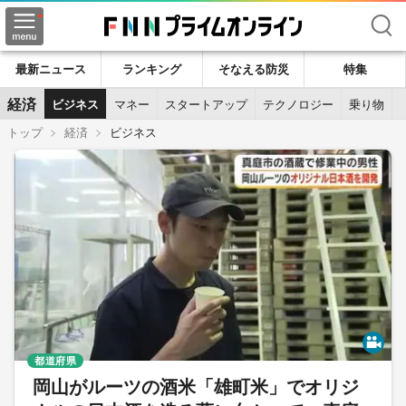
検索
最新ニュース
ランキング
そなえる防災
特集
経済
ビジネス
マネー
スタートアップ
テクノロジー
乗り物
トップ
経済
ビジネス
都道府県
岡山がルーツの酒米「雄町米」でオリジ