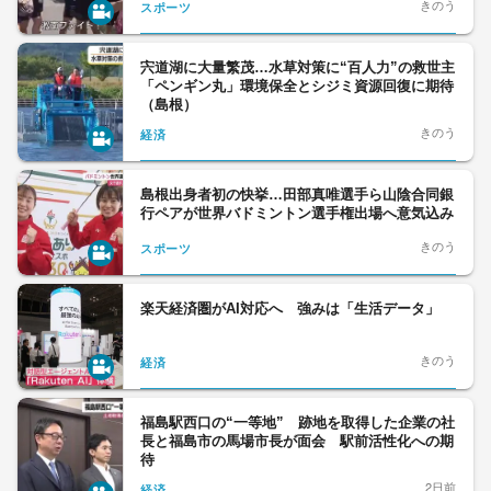
きのう
スポーツ
宍道湖に大量繁茂…水草対策に“百人力”の救世主
「ペンギン丸」環境保全とシジミ資源回復に期待
（島根）
きのう
経済
島根出身者初の快挙…田部真唯選手ら山陰合同銀
行ペアが世界バドミントン選手権出場へ意気込み
きのう
スポーツ
楽天経済圏がAI対応へ 強みは「生活データ」
きのう
経済
福島駅西口の“一等地” 跡地を取得した企業の社
長と福島市の馬場市長が面会 駅前活性化への期
待
2日前
経済