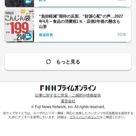
“負担軽減”期待の反面、“財源心配”の声…2027
年4月～食品の消費税1％・店側2年後の懸念も
山形
2日前
都道府県
もっと見る
記事に対するご意見・ご感想や情報提供
運営会社
© Fuji News Network, Inc. All rights reserved.
当ウェブサイトでは、ユーザのニーズ・興味・関⼼に合致したコンテンツや広告配信を提供する
ためにクッキーを使⽤しています。詳細は、
プライバシーポリシー
をご確認ください。