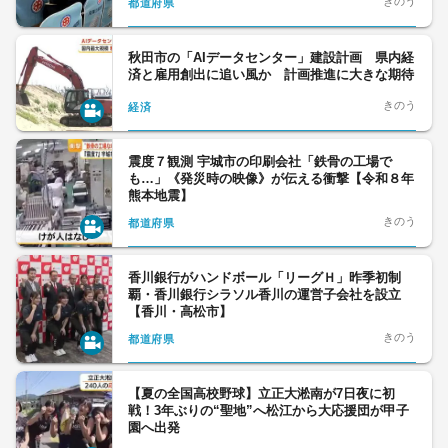
都道府県
秋田市の「AIデータセンター」建設計画 県内経
済と雇用創出に追い風か 計画推進に大きな期待
きのう
経済
震度７観測 宇城市の印刷会社「鉄骨の工場で
も…」《発災時の映像》が伝える衝撃【令和８年
熊本地震】
きのう
都道府県
香川銀行がハンドボール「リーグＨ」昨季初制
覇・香川銀行シラソル香川の運営子会社を設立
【香川・高松市】
きのう
都道府県
【夏の全国高校野球】立正大淞南が7日夜に初
戦！3年ぶりの“聖地”へ松江から大応援団が甲子
園へ出発