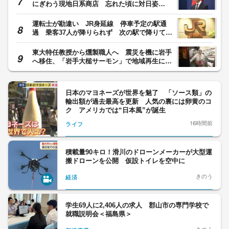
にぎわう現地日系商店 忘れた頃に対日姿
勢“突然変化”も？
運転士が勘違い JR身延線 停車予定の駅通
過 乗客37人が降りられず 次の駅で降りて戻
った乗客も
東大特任教授から燻製職人へ 震災を機に岩手
へ移住、「岩手大槌サーモン」で地域再生に挑
む
日本のマヨネーズが世界を魅了 「ソース類」の
輸出額が過去最高を更新 人気の裏には卵黄のコ
ク アメリカでは“日本風”が誕生
16時間前
ライフ
積載量90キロ！滑川のドローンメーカーが大型運
搬ドローンを公開 仮設トイレを空中に
きのう
経済
学生69人に2,406人の求人 郡山市の専門学校で
就職説明会＜福島県＞
きのう