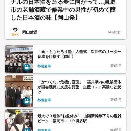
ナルの日本酒を造る夢に向かって…真庭
市の老舗酒蔵で修業中の男性が初めて醸
した日本酒の味【岡山発】
岡山放送
14時間前
「新・ももたろう塾」入塾式 次世代のリーダー
育成を目指す【岡山】
3時間前
都道府県
「かつてない危機に直面」 福井県内の農業団体
が国会議員に支援を要望 生産コスト高騰など受
け
3時間前
都道府県
最大で９連休“お盆休み” 山陽新幹線下りの混雑
ピーク 福岡市・ＪＲ博多駅
9時間前
都道府県