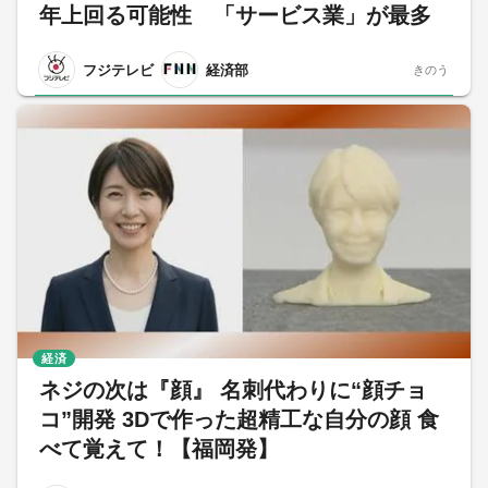
年上回る可能性 「サービス業」が最多
フジテレビ
経済部
きのう
経済
ネジの次は『顔』 名刺代わりに“顔チョ
コ”開発 3Dで作った超精工な自分の顔 食
べて覚えて！【福岡発】