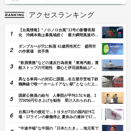
アクセスランキング
【台風情報】“ノロノロ台風”13号の影響長期
化 沖縄本島は暴風域続く 最大瞬間風速45メ
ートル JAL97便・ANA120便欠航
ダンプカーが穴に転落 61歳男性死亡 盛岡市
の作業場 岩手県
“飲酒乗務”などの違反行為発覚「東海汽船」運
航ストップの可能性 都心と伊豆諸島結ぶ“生
命線” 島民「死活問題」
異なる車両への対応に課題…名古屋市営地下鉄
鶴舞線で唯一“ホームドアない駅”となった上小
田井駅 名鉄「検討している」
国家公務員の給与 人事院が平均3.51％超、1
万5056円引き上げを勧告 受け入れられれば
平均年収739万円に
台風13号の接近で…トヨタが7日の国内計9工
場・17ラインの稼働停止 夏休みの連休で17日
再開予定
“中途半端”な中国の「日本たたき」…地元客で