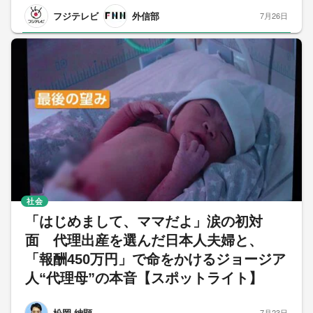
フジテレビ
外信部
7月26日
社会
「はじめまして、ママだよ」涙の初対
面 代理出産を選んだ日本人夫婦と、
「報酬450万円」で命をかけるジョージア
人“代理母”の本音【スポットライト】
松岡 紳顕
7月23日