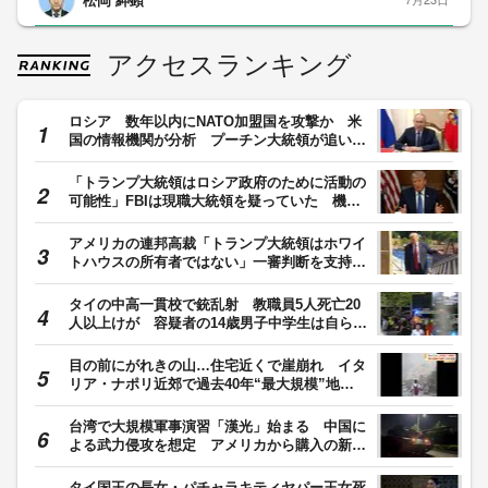
アクセスランキング
ロシア 数年以内にNATO加盟国を攻撃か 米
国の情報機関が分析 プーチン大統領が追い詰
められ、危険な行動に出る可能性を指摘
「トランプ大統領はロシア政府のために活動の
可能性」FBIは現職大統領を疑っていた 機密
文書公開で“不当捜査”印象づけか
アメリカの連邦高裁「トランプ大統領はホワイ
トハウスの所有者ではない」一審判断を支持
し、宴会場建設の工事差し止め命令
タイの中高一貫校で銃乱射 教職員5人死亡20
人以上けが 容疑者の14歳男子中学生は自ら銃
で撃ち死亡 登校前に祖父母も殺害か
目の前にがれきの山…住宅近くで崖崩れ イタ
リア・ナポリ近郊で過去40年“最大規模”地
震 26人負傷300人避難
台湾で大規模軍事演習「漢光」始まる 中国に
よる武力侵攻を想定 アメリカから購入の新型
主力戦車「エイブラムス」も初投入
タイ国王の長女・パチャラキティヤパー王女死