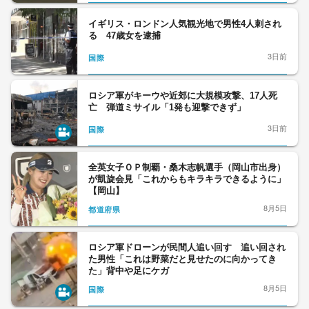
イギリス・ロンドン人気観光地で男性4人刺され
る 47歳女を逮捕
3日前
国際
ロシア軍がキーウや近郊に大規模攻撃、17人死
亡 弾道ミサイル「1発も迎撃できず」
3日前
国際
全英女子ＯＰ制覇・桑木志帆選手（岡山市出身）
が凱旋会見「これからもキラキラできるように」
【岡山】
8月5日
都道府県
ロシア軍ドローンが民間人追い回す 追い回され
た男性「これは野菜だと見せたのに向かってき
た」背中や足にケガ
8月5日
国際