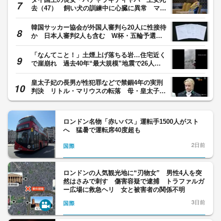
去（47） 飼い犬の訓練中に心臓に異常 マイ
コプラズマに感染し3年超治療
韓国サッカー協会が外国人審判ら20人に性接待
か 日本人審判2人も含む W杯・五輪予選担
当 政府の監査報告書で判明
「なんてこと！」土煙上げ落ちる岩…住宅近く
で崖崩れ 過去40年“最大規模”地震で26人負
傷300人避難 イタリア
皇太子妃の長男が性犯罪などで禁錮4年の実刑
判決 リトル・マリウスの転落 母・皇太子妃
は重篤疾患で肺移植 ノルウェー王室の苦難
ロンドン名物「赤いバス」運転手1500人がスト
へ 猛暑で運転席40度超も
2日前
国際
ロンドンの人気観光地に“刃物女” 男性4人を突
然はさみで刺す 傷害容疑で逮捕 トラファルガ
ー広場に救急ヘリ 女と被害者の関係不明
3日前
国際