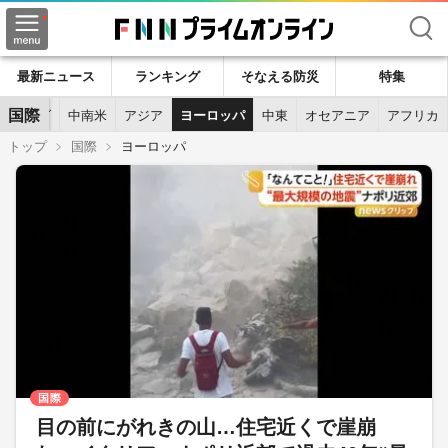
検索
最新ニュース
ランキング
そなえる防災
特集
国際
カナダ
中南米
アジア
ヨーロッパ
中東
オセアニア
アフリカ
トップ
国際
ヨーロッパ
国際
目の前にがれきの山…住宅近くで崖崩