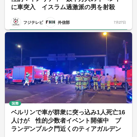
に車突入 イスラム過激派の男を射殺
フジテレビ
外信部
7月27日
国際
ベルリンで車が群衆に突っ込み1人死亡16
人けが 性的少数者イベント開催中 ブ
ランデンブルク門近くのティアガルデン