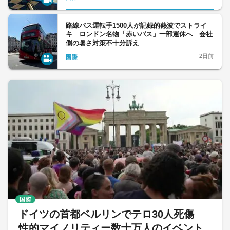
路線バス運転手1500人が記録的熱波でストライ
キ ロンドン名物「赤いバス」一部運休へ 会社
側の暑さ対策不十分訴え
2日前
国際
国際
ドイツの首都ベルリンでテロ30人死傷
性的マイノリティー数十万人のイベント