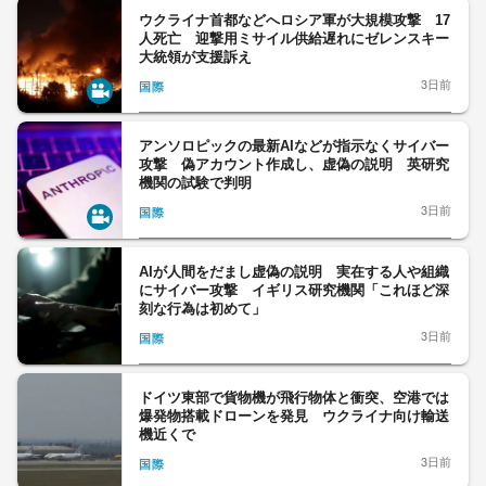
ウクライナ首都などへロシア軍が大規模攻撃 17
人死亡 迎撃用ミサイル供給遅れにゼレンスキー
大統領が支援訴え
3日前
国際
アンソロピックの最新AIなどが指示なくサイバー
攻撃 偽アカウント作成し、虚偽の説明 英研究
機関の試験で判明
3日前
国際
AIが人間をだまし虚偽の説明 実在する人や組織
にサイバー攻撃 イギリス研究機関「これほど深
刻な行為は初めて」
3日前
国際
ドイツ東部で貨物機が飛行物体と衝突、空港では
爆発物搭載ドローンを発見 ウクライナ向け輸送
機近くで
3日前
国際