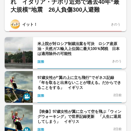
れ イタリア・ナポリ近郊で過去40年“最
大規模”地震 26人負傷300人避難
イット！
きのう
米上院が対ロシア制裁法案を可決 ロシア産原
油・天然ガス輸入上位国に最大100％関税 日本
は適用除外の可能性
きのう
国際
97歳女性が“翼の上に立ち飛行”でギネス記録
「年を取ると出来ないことが増える。だからでき
ることをする」 イギリス
2日前
国際
【映像】97歳女性が翼に立って空を飛ぶ「ウィン
グウォーキング」で世界記録更新 「人生に退屈
してしまう」 イギリス
2日前
国際