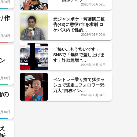
7月23日
2026年08月02日
り作
元ジャンポケ・斉藤慎二被
告(43)に懲役7年を求刑 ロ
ケバス内で性的...
2026年08月05日
7月23日
「怖い...もう怖いです」
SNSで「無料で差し上げま
ン
す」詐欺急増 “...
2026年08月07日
7月13日
ベントレー乗り捨て猛ダッ
シュで逃走...フォロワー55
万人“自称イン...
智の
2026年08月04日
7月10日
え
訴