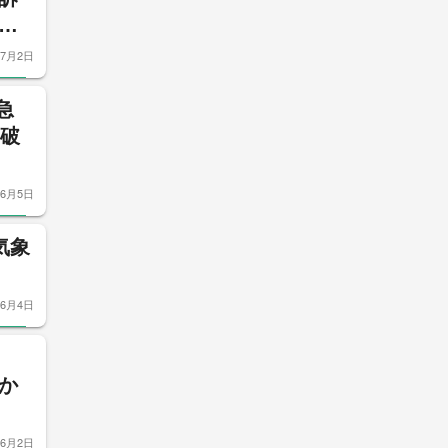
明
7月2日
急
を破
6月5日
気象
6月4日
か
6月2日