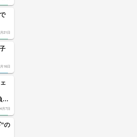
で
4月21日
子
4月16日
フェ
負担
4月7日
”の