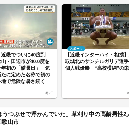
スポーツ
近畿でついに40度到
【近畿インターハイ・相撲】
山・田辺市が40.0度を
取城北のサンチルガリデ選手
今年初の「酷暑日」 気
個人戦優勝 “高校横綱”の
新たに定めた名称で初の
各地で危険な暑さ続く
8月2日
はうつぶせで浮かんでいた」草刈り中の高齢男性2
和歌山市