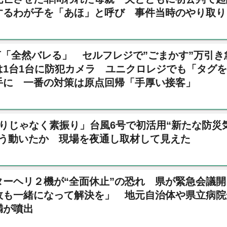
するわが子を「あほ」と呼び 事件当時のやり取り
「全然バレる」 セルフレジで”ごまかす”万引き
は1台1台に防犯カメラ ユニクロレジでも「タグ
手に 一番の対策は原点回帰「手厚い接客」
りじゃなく素振り」台風6号で初活用“新たな防災
どう動いたか 現場を夜通し取材して見えた
ターヘリ２機が“全面休止”の恐れ 県が緊急会議開
政も一緒になって解決を」 地元自治体や県立病院
満が噴出