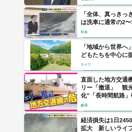
「全体、真っきっ
は洗車に通常の2〜
社会
「地域から世界へ
どもたちを中心に
ライフ
直面した地方交通
リー「撤退」 観
化”「長時間航路
など要請も
経済
経済損失は1日24
拡大 新しいライフ