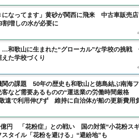
きになってます」黄砂が関西に飛来 中古車販売店
3割増しの水が必要に
」…和歌山に生まれた“グローカル”な学校の挑戦 
据えた学校づくり
機関の課題 50年の歴史も和歌山と徳島結ぶ南海
光客など需要あるものの“運送業の労働時間厳格
」敬遠で利用伸びず 維持に自治体が船の更新費用
50億円 「花粉症」との戦い 国の対策“小花粉スギ
スタイル「花粉を避ける」“避紛地”も