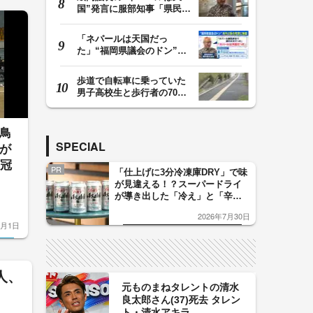
国”発言に服部知事「県民に
丁寧な説明が必…
「ネパールは天国だっ
た」“福岡県議会のドン”蔵
内議長の発言が波紋…
歩道で自転車に乗っていた
男子高校生と歩行者の70代
位の男性が衝突 男…
鳥
SPECIAL
が
栄冠
PR
「仕上げに3分冷凍庫DRY」で味
が見違える！？スーパードライ
が導き出した「冷え」と「辛
口」のおいしい関係 青く変化
2026年7月30日
した「辛口カーブ」が飲み頃の
8月1日
サイン！
人、
元ものまねタレントの清水
良太郎さん(37)死去 タレン
ト・清水アキラ...