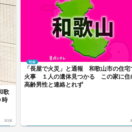
社会
「長屋で火災」と通報 和歌山市の住宅
火事 １人の遺体見つかる この家に住
高齢男性と連絡とれず
和歌
０時
3日前