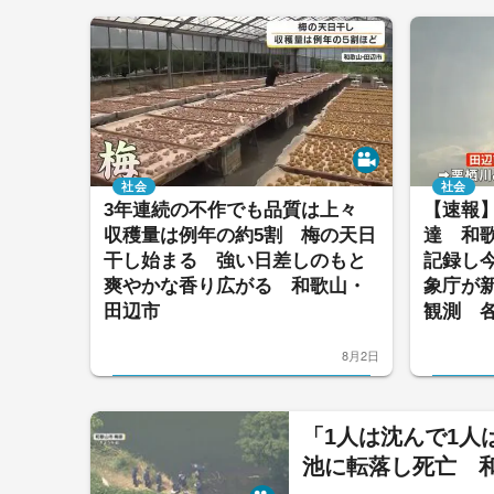
社会
社会
3年連続の不作でも品質は上々
【速報】
収穫量は例年の約5割 梅の天日
達 和歌
干し始まる 強い日差しのもと
記録し
爽やかな香り広がる 和歌山・
象庁が
田辺市
観測 
8月2日
「1人は沈んで1人
池に転落し死亡 