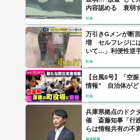
内容認める 衰弱
らかに
社会
万引きGメンが断言
増 セルフレジに
いて…」利便性逆
社会
【台風6号】「空振
情報” 自治体が
社会
兵庫県拠点のドク
催 斎藤知事「行
らは情報共有の不
都道府県