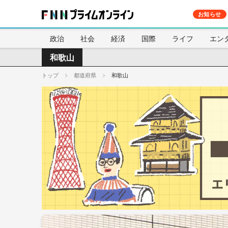
お知らせ
政治
社会
経済
国際
ライフ
エン
和歌山
トップ
都道府県
和歌山