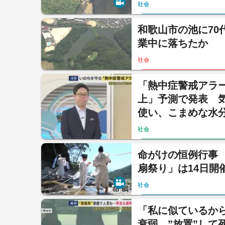
社会
和歌山市の池に70
業中に落ちたか
社会
「熱中症警戒アラ
上」予測で発表 
使い、こまめな水
社会
命がけの恒例行事 
扇祭り」は14日開
社会
「私に似ているか
衰弱…”放置”し