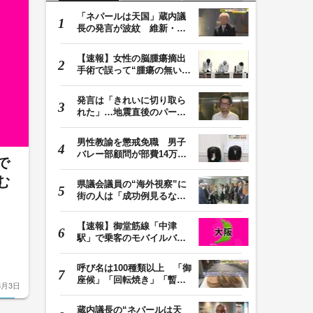
「ネパールは天国」蔵内議
長の発言が波紋 維新・吉
村代表「福岡県議…
【速報】女性の脳腫瘍摘出
手術で誤って“腫瘍の無い部
位”を摘出 脳…
発言は「きれいに切り取ら
れた」…地震直後のパーテ
ィー開催「やって…
男性教諭を懲戒免職 男子
バレー部顧問が部費14万円
で
余を私的流用…旅…
む
県議会議員の“海外視察”に
街の人は「成功例見るなら
価値ある」「市…
【速報】御堂筋線「中津
駅」で乗客のモバイルバッ
テリーから発火 女…
呼び名は100種類以上 「御
座候」「回転焼き」「暫」
8月3日
…あんこ入りのあ…
蔵内議長の“ネパールは天