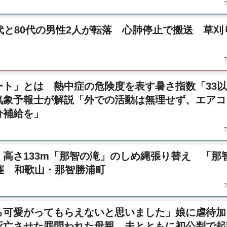
代と80代の男性2人が転落 心肺停止で搬送 草刈
ート」とは 熱中症の危険度を表す暑さ指数「33以
気象予報士が解説「外での活動は無理せず、エアコ
分補給を」
高さ133m「那智の滝」のしめ縄張り替え 「那
催 和歌山・那智勝浦町
ら可愛がってもらえないと思いました」娘に虐待加
て死亡させた罪問われた母親 夫とともに初公判で起