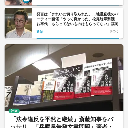
発言は「きれいに切り取られた」…地震直後のパ
ーティー開催「やって良かった」松尾統章県議
お車代「もらってないものはもらってない」福岡
きのう
政治
社会
「法令違反を平然と継続」斎藤知事をバ
ッサリ 「兵庫県告発文書問題」著者・