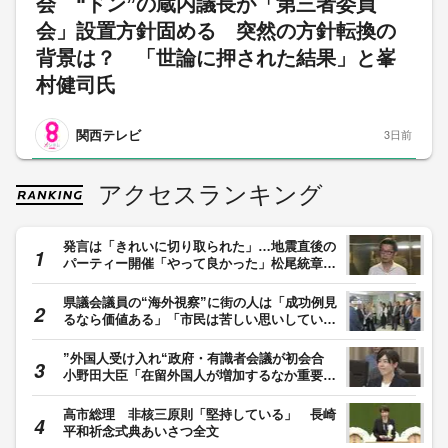
会 “ドン”の蔵内議長が「第三者委員
会」設置方針固める 突然の方針転換の
背景は？ 「世論に押された結果」と峯
村健司氏
関西テレビ
3日前
アクセスランキング
発言は「きれいに切り取られた」…地震直後の
パーティー開催「やって良かった」松尾統章県
議 お車代「もらってないものはもらってな
い」福岡
県議会議員の“海外視察”に街の人は「成功例見
るなら価値ある」「市民は苦しい思いしている
のに」大分で8年ぶりに県議の海外視察 議員
22人でヨーロッパに 費用は約3400万円 大分
”外国人受け入れ“政府・有識者会議が初会合
発
小野田大臣「在留外国人が増加するなか重要な
課題」 基本方針取りまとめへ
高市総理 非核三原則「堅持している」 長崎
平和祈念式典あいさつ全文