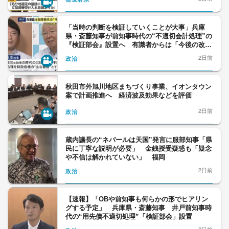
「当時の判断を検証していくことが大事」兵庫
県・斎藤知事が前知事時代の“不適切会計処理”の
『検証部会』設置へ 有識者からは「今後の改革
に振り分けるべき」との苦言相次ぐ
2日前
政治
秋田市外旭川地区まちづくり事業、イオンタウン
案で計画推進へ 経済波及効果などを評価
2日前
政治
蔵内議長の“ネパールは天国”発言に服部知事「県
民に丁寧な説明が必要」 金銭授受疑惑も「疑念
や不信は解かれていない」 福岡
2日前
政治
【速報】「OBや前知事も何らかの形でヒアリン
グする予定」 兵庫県・斎藤知事 井戸前知事時
代の“用先債不適切処理”「検証部会」設置
2日前