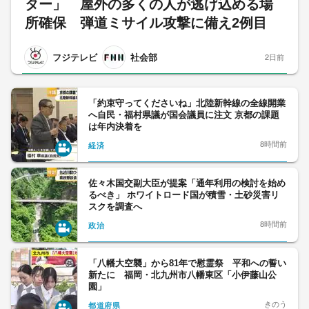
ター」 屋外の多くの人が逃げ込める場
所確保 弾道ミサイル攻撃に備え2例目
フジテレビ
社会部
2日前
「約束守ってくださいね」北陸新幹線の全線開業
へ自民・福村県議が国会議員に注文 京都の課題
は年内決着を
8時間前
経済
佐々木国交副大臣が提案「通年利用の検討を始め
るべき」 ホワイトロード国が積雪・土砂災害リ
スクを調査へ
8時間前
政治
「八幡大空襲」から81年で慰霊祭 平和への誓い
新たに 福岡・北九州市八幡東区「小伊藤山公
園」
きのう
都道府県