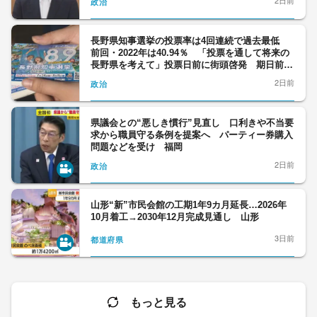
政治
長野県知事選挙の投票率は4回連続で過去最低
前回・2022年は40.94％ 「投票を通して将来の
長野県を考えて」投票日前に街頭啓発 期日前は
あす8日まで 9日に投開票
2日前
政治
県議会との“悪しき慣行”見直し 口利きや不当要
求から職員守る条例を提案へ パーティー券購入
問題などを受け 福岡
2日前
政治
山形“新”市民会館の工期1年9カ月延長…2026年
10月着工→2030年12月完成見通し 山形
3日前
都道府県
もっと見る