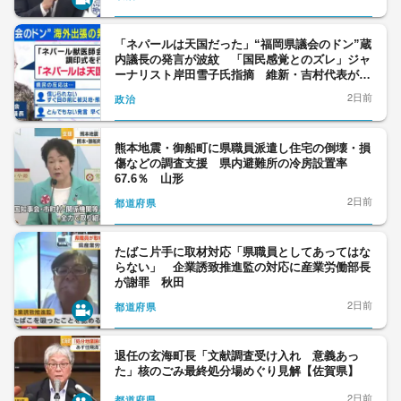
「ネパールは天国だった」“福岡県議会のドン”蔵
内議長の発言が波紋 「国民感覚とのズレ」ジャ
ーナリスト岸田雪子氏指摘 維新・吉村代表が参
戦？ “議会改革”を訴えたねらいは「全国展開」
2日前
政治
か
熊本地震・御船町に県職員派遣し住宅の倒壊・損
傷などの調査支援 県内避難所の冷房設置率
67.6％ 山形
2日前
都道府県
たばこ片手に取材対応「県職員としてあってはな
らない」 企業誘致推進監の対応に産業労働部長
が謝罪 秋田
2日前
都道府県
退任の玄海町長「文献調査受け入れ 意義あっ
た」核のごみ最終処分場めぐり見解【佐賀県】
2日前
都道府県