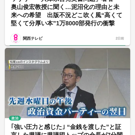
奥山俊宏教授に聞く…泥沼化の理由と未
来への希望 出版不況どこ吹く風“高くて
堅くて分厚い本”1万8000部発行の衝撃
関西テレビ
2日前
政治
｢強い圧力と感じた｣ “金銭を渡した”と証
言した県議に県議団トップの会長が7分間