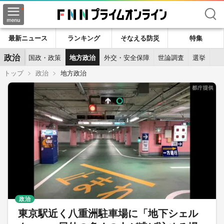
検索
最新ニュース
ランキング
そなえる防災
特集
政治
国政・政策
地方政治
外交・安全保障
世論調査
選挙
トップ
政治
地方政治
政治
東京駅近く八重洲駐車場に「地下シェル