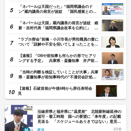
「ネパールは天国だった」“福岡県議会のド
ン”蔵内議長の発言が波紋 「国民感覚とのズ
レ」ジャーナリスト岸田雪子氏指摘 維新・吉
村代表が参戦？ “議会改革”を訴えたねらいは
「ネパールは天国」蔵内議長の発言が波紋 維
「全国展開」か
新・吉村代表「福岡県議会改革を公約に」 県
外の議長も「本当に配慮に欠けている」
“ラブホ密会”前橋・小川市長が男性職員の妻に
ついて「誤解や不安を招いてしまったことを深
く反省」給与50％減で続投表明
【速報】「OBや前知事も何らかの形でヒアリ
ングする予定」 兵庫県・斎藤知事 井戸前知
事時代の“用先債不適切処理”「検証部会」設置
「当時の判断を検証していくことが大事」兵庫
県・斎藤知事が前知事時代の“不適切会計処
理”の『検証部会』設置へ 有識者からは「今
後の改革に振り分けるべき」との苦言相次ぐ
【速報】石破首相が午後6時から辞任表明会
見
沿線府県と福井県に“温度差” 北陸新幹線延伸の
認可・着工時期 国への要望に「来年度」の記載
見送る 「スケジュールありきではない」意見を
尊重
2日前
政治