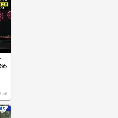
ー
諦め
月24日