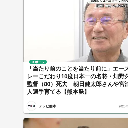
スポーツ
「当たり前のことを当たり前に」エー
レーこだわり10度日本一の名将・畑野
監督（80）死去 朝日健太郎さんや宮
人選手育てる【熊本発】
テレビ熊本
2025