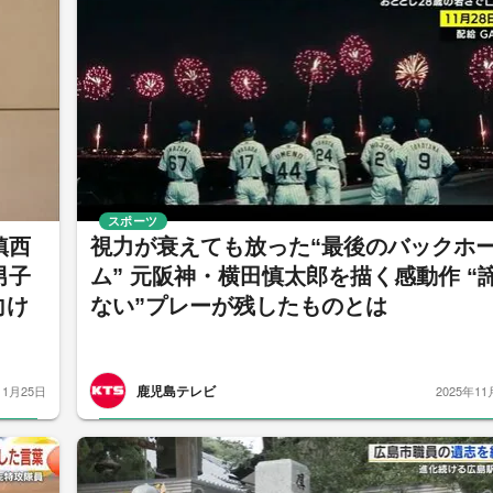
スポーツ
鎮西
視力が衰えても放った“最後のバックホ
男子
ム” 元阪神・横田慎太郎を描く感動作 “
向け
ない”プレーが残したものとは
鹿児島テレビ
11月25日
2025年11