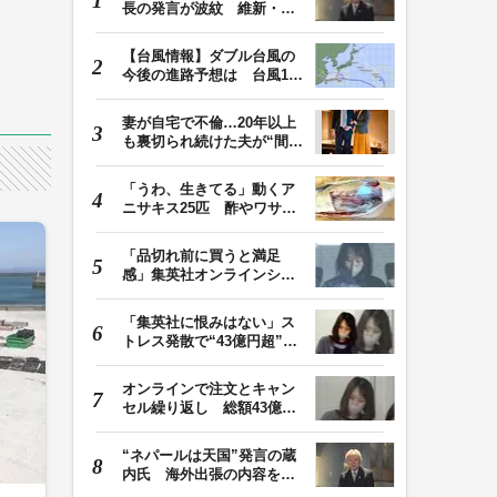
長の発言が波紋 維新・吉
村代表「福岡県議…
【台風情報】ダブル台風の
今後の進路予想は 台風13
号は8日（土）にか…
妻が自宅で不倫…20年以上
も裏切られ続けた夫が“間
男”に請求した慰…
「うわ、生きてる」動くア
ニサキス25匹 酢やワサビ
では死滅せず…「…
「品切れ前に買うと満足
感」集英社オンラインショ
ップで“43億円分”…
「集英社に恨みはない」ス
トレス発散で“43億円超”の
ジャンプグッズ…
オンラインで注文とキャン
セル繰り返し 総額43億円
か「品切れ前に購…
“ネパールは天国”発言の蔵
内氏 海外出張の内容を説
明「心の豊かさ…