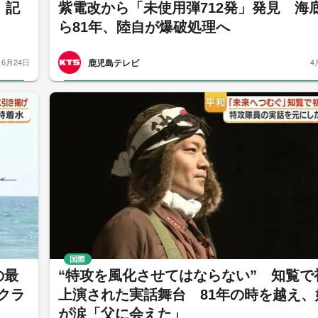
 記
紫電改から「未使用弾712発」発見 海
ら81年、陸自が爆破処理へ
鹿児島テレビ
6月24日
4
国際
の最
“特攻を風化させてはならない” 知覧で
クラ
上演された実話舞台 81年の時を越え、
が涙「父に会えた」