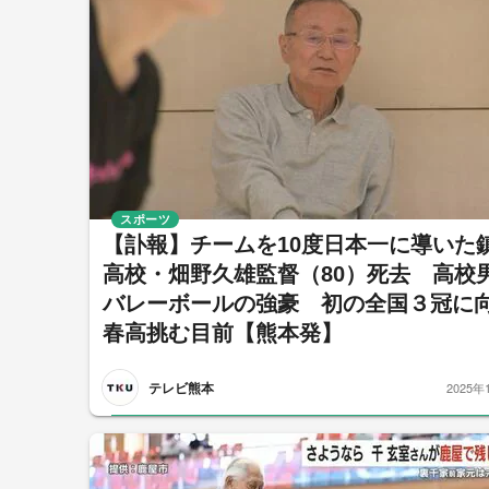
スポーツ
【訃報】チームを10度日本一に導いた
高校・畑野久雄監督（80）死去 高校
バレーボールの強豪 初の全国３冠に
春高挑む目前【熊本発】
テレビ熊本
2025年