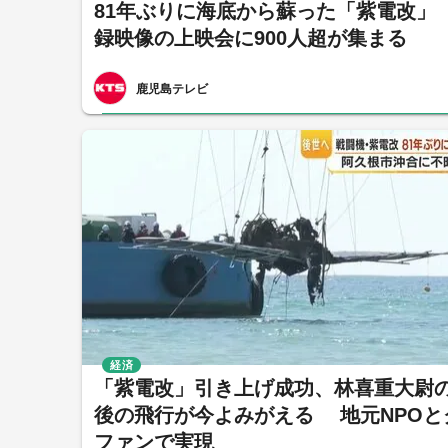
81年ぶりに海底から蘇った「紫電改」
録映像の上映会に900人超が集まる
鹿児島テレビ
経済
「紫電改」引き上げ成功、林喜重大尉
後の飛行が今よみがえる 地元NPOと
ファンで実現