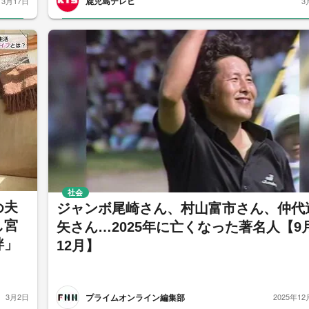
鹿児島テレビ
3月17日
3
社会
め夫
ジャンボ尾崎さん、村山富市さん、仲代
し宮
矢さん…2025年に亡くなった著名人【9
絆」
12月】
プライムオンライン編集部
3月2日
2025年12