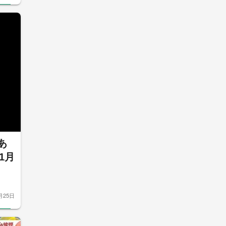
あ
1月
月25日