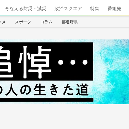
そなえる防災・減災
政治スクエア
特集
番組発
タメ
スポーツ
コラム
都道府県