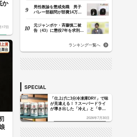
底か
男性教諭を懲戒免職 男子
バレー部顧問が部費14万円
余を私的流用…旅…
元ジャンポケ・斉藤慎二被
月17日
告（43）に懲役7年を求刑
ロケバス内で性的…
ランキング一覧へ
SPECIAL
PR
「仕上げに3分冷凍庫DRY」で味
が見違える！？スーパードライ
が導き出した「冷え」と「辛
口」のおいしい関係 青く変化
2026年7月30日
初
した「辛口カーブ」が飲み頃の
サイン！
娘