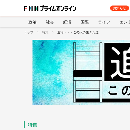
お知らせ
政治
社会
経済
国際
ライフ
エン
トップ
特集
追悼・・・この人の生きた道