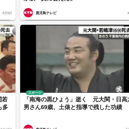
鹿児島テレビ
4月9日
スポーツ
関若
「南海の黒ひょう」逝く 元大関・日高
も多
男さん69歳、土俵と指導で残した功績