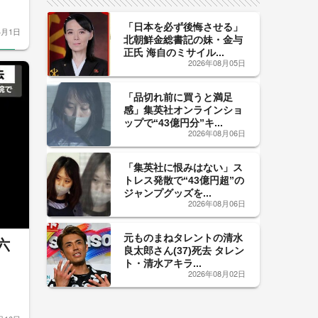
「日本を必ず後悔させる」
4月1日
北朝鮮金総書記の妹・金与
正氏 海自のミサイル...
2026年08月05日
「品切れ前に買うと満足
感」集英社オンラインショ
ップで“43億円分”キ...
2026年08月06日
「集英社に恨みはない」ス
トレス発散で“43億円超”の
ジャンプグッズを...
2026年08月06日
元ものまねタレントの清水
六
良太郎さん(37)死去 タレン
ト・清水アキラ...
2026年08月02日