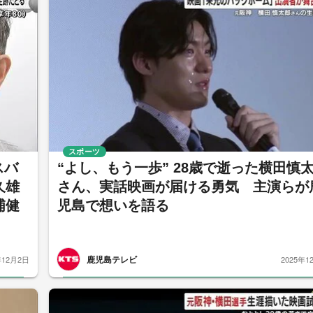
スポーツ
スバ
“よし、もう一歩” 28歳で逝った横田慎
久雄
さん、実話映画が届ける勇気 主演らが
浦健
児島で想いを語る
鹿児島テレビ
年12月2日
2025年1