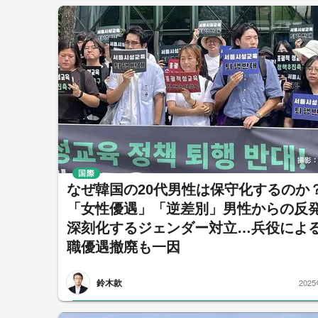
国際
なぜ韓国の20代男性は保守化するのか
「女性優遇」「逆差別」男性からの反
深刻化するジェンダー対立…兵役によ
職優遇撤廃も一因
鈴木款
202