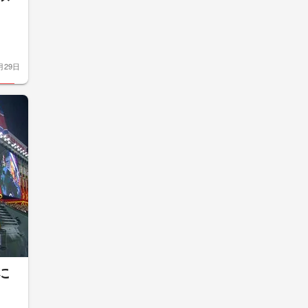
月29日
に