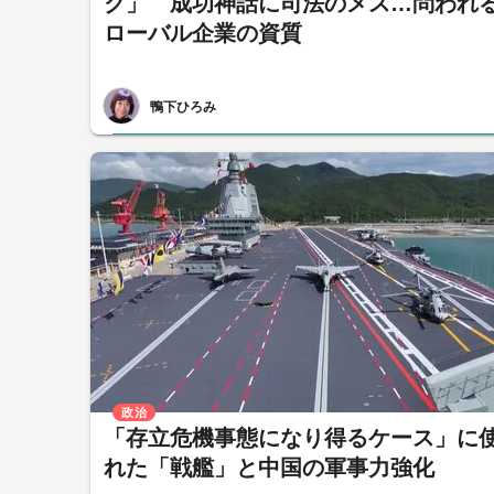
ク」 成功神話に司法のメス…問われ
ローバル企業の資質
鴨下ひろみ
政治
「存立危機事態になり得るケース」に
れた「戦艦」と中国の軍事力強化