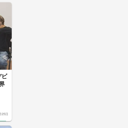
デビ
界
月25日