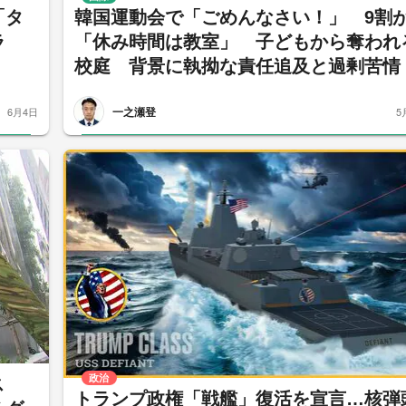
「タ
韓国運動会で「ごめんなさい！」 9割
ガラ
「休み時間は教室」 子どもから奪われ
校庭 背景に執拗な責任追及と過剰苦情
一之瀬登
6月4日
5
政治
ス
トランプ政権「戦艦」復活を宣言…核弾