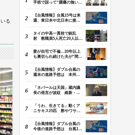
手術で誤って“腫瘍の無い部
位”を摘出 脳…
【台風情報】台風15号は来
週、東日本や北日本に接近
ている
か お盆期間中の…
タイの中高一貫校で銃乱
射 教職員5人死亡20人以上
けが 容疑者の14歳…
妻が自宅で不倫…20年以上
も裏切られ続けた夫が“間
男”に請求した慰…
【台風情報】ダブル台風の
週末の進路予想は 本州は
土曜晴れも日曜は…
「ネパールは天国」蔵内議
長の発言が波紋 維新・吉
村代表「福岡県議…
「うわ、生きてる」動くア
ニサキス25匹 酢やワサビ
では死滅せず…「…
【台風情報】ダブル台風の
今後の進路予想は 台風13
号は9日（日）午後…