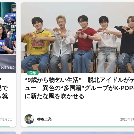
国際
？
“9歳から物乞い生活” 脱北アイドルが
発で
ュー 異色の“多国籍”グループがK-POP
る就
に新たな風を吹かせる
柳谷圭亮
5年8月5日
2025年7