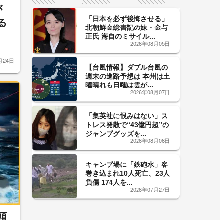
が
「日本を必ず後悔させる」
る
北朝鮮金総書記の妹・金与
正氏 海自のミサイル...
2026年08月05日
月24日
【台風情報】ダブル台風の
週末の進路予想は 本州は土
曜晴れも日曜は雲が...
2026年08月07日
「集英社に恨みはない」ス
トレス発散で“43億円超”の
ジャンプグッズを...
2026年08月06日
キャンプ場に「鉄砲水」客
巻き込まれ10人死亡、23人
負傷 174人を...
2026年07月27日
頭