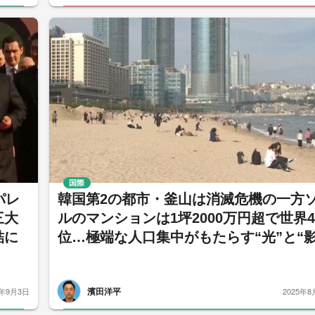
国際
パレ
韓国第2の都市・釜山は消滅危機の一方
三大
ルのマンションは1坪2000万円超で世界4
結に
位…極端な人口集中がもたらす“光”と“影
濱田洋平
5年9月3日
2025年8