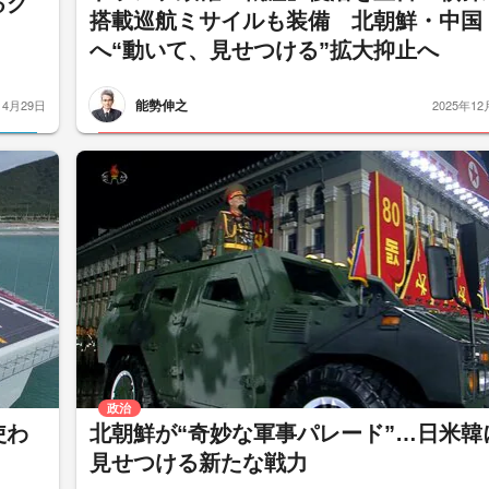
るグ
搭載巡航ミサイルも装備 北朝鮮・中国
へ“動いて、見せつける”拡大抑止へ
能勢伸之
4月29日
2025年12
政治
使わ
北朝鮮が“奇妙な軍事パレード”…日米韓
見せつける新たな戦力