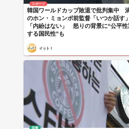
スポーツ
韓国ワールドカップ敗退で批判集中 
のホン・ミョンボ前監督「いつか話す
「内紛はない」 怒りの背景に“公平性
する国民性”も
イット！
国際