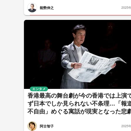
能勢伸之
2025
エンタメ
香港最高の舞台劇が今の香港では上演
ず日本でしか見られない不条理…「報
不自由」めぐる寓話が現実となった悲
阿古智子
2025