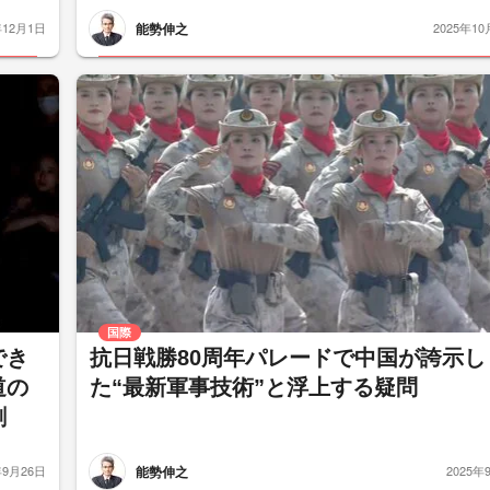
能勢伸之
年12月1日
2025年10
国際
でき
抗日戦勝80周年パレードで中国が誇示し
道の
た“最新軍事技術”と浮上する疑問
劇
能勢伸之
年9月26日
2025年