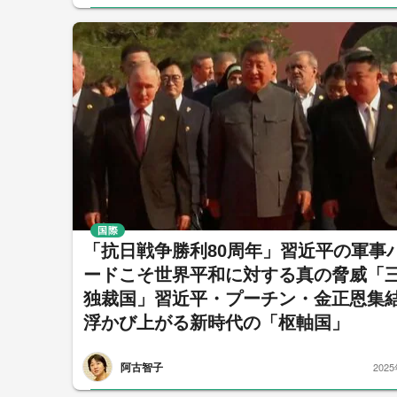
国際
「抗日戦争勝利80周年」習近平の軍事
ードこそ世界平和に対する真の脅威「
独裁国」習近平・プーチン・金正恩集
浮かび上がる新時代の「枢軸国」
阿古智子
202