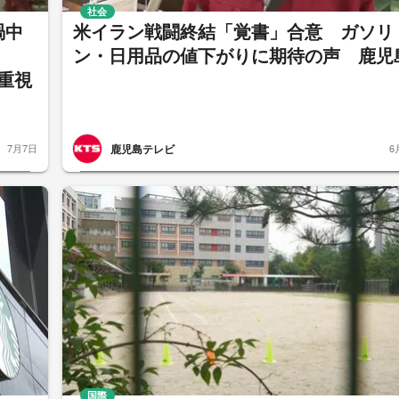
社会
渦中
米イラン戦闘終結「覚書」合意 ガソリ
」
ン・日用品の値下がりに期待の声 鹿児
重視
鹿児島テレビ
7月7日
6
国際