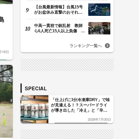
【台風最新情報】台風15号
がお盆休み直撃のおそれ
列島に台風が接近…
島
中高一貫校で銃乱射 教師
ら6人死亡15人以上負傷 容
疑者は中学生の少…
ランキング一覧へ
月16日
SPECIAL
PR
「仕上げに3分冷凍庫DRY」で味
が見違える！？スーパードライ
が導き出した「冷え」と「辛
口」のおいしい関係 青く変化
2026年7月30日
した「辛口カーブ」が飲み頃の
サイン！