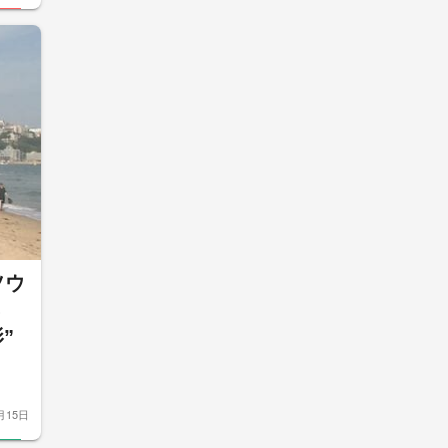
ソウ
”
月15日