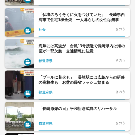
「仏壇のろうそくに火をつけていた」 長崎県西
海市で住宅1棟全焼 一人暮らしの女性は無事
きのう
社会
海岸には高波が 台風13号接近で長崎県内は海の
便が一部欠航 交通情報に注意
きのう
都道府県
「プールに花火も」 長崎駅には広島からの研修
の高校生も お盆の帰省ラッシュ始まる
きのう
都道府県
「長崎原爆の日」平和祈念式典のリハーサル
きのう
都道府県