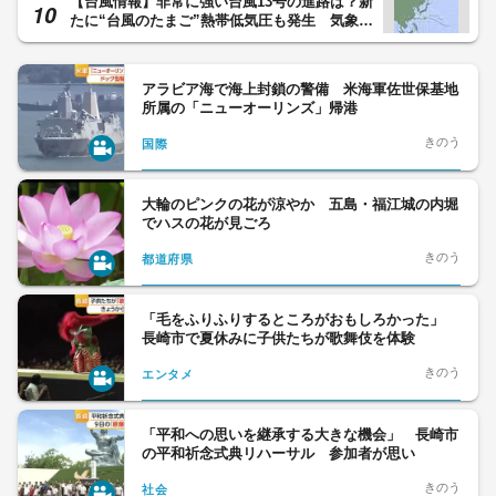
【台風情報】非常に強い台風13号の進路は？新
たに“台風のたまご”熱帯低気圧も発生 気象予
報士「お盆前後に影響も。最新情報の確認を」
アラビア海で海上封鎖の警備 米海軍佐世保基地
所属の「ニューオーリンズ」帰港
きのう
国際
大輪のピンクの花が涼やか 五島・福江城の内堀
でハスの花が見ごろ
きのう
都道府県
「毛をふりふりするところがおもしろかった」
長崎市で夏休みに子供たちが歌舞伎を体験
きのう
エンタメ
「平和への思いを継承する大きな機会」 長崎市
の平和祈念式典リハーサル 参加者が思い
きのう
社会