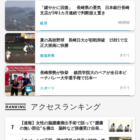
「緩やかに回復」 長崎県の景気 日本銀行長崎
支店が3年1カ月連続で判断据え置き
4時間前
経済
夏の高校野球 長崎日大が初戦突破 15対1で立
正大淞南に快勝
きのう
都道府県
長崎県勢が快挙 鎮西学院大のペアが全日本ビ
ーチバレー大学選手権で日本一
きのう
スポーツ
アクセスランキング
【速報】女性の脳腫瘍摘出手術で誤って“腫瘍
の無い部位”を摘出 脳幹など損傷受け自発呼
吸できない状態に 京大病院