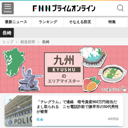
検索
最新ニュース
ランキング
そなえる防災
特集
長崎
トップ
都道府県
長崎
「テレグラム」で連絡 暗号資産960万円相当だ
まし取られる ニセ電話詐欺で諫早市の50代男性
が被害
4時間前
社会