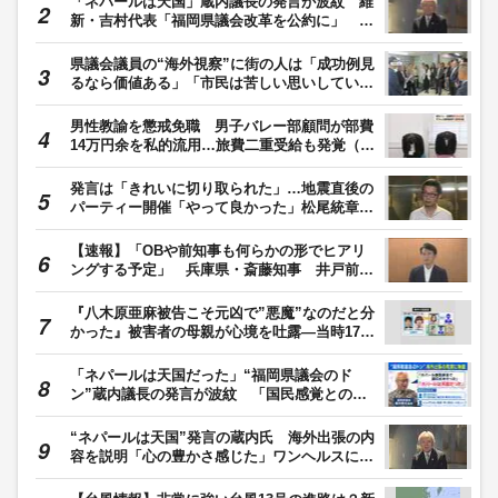
「ネパールは天国」蔵内議長の発言が波紋 維
新・吉村代表「福岡県議会改革を公約に」 県
外の議長も「本当に配慮に欠けている」
県議会議員の“海外視察”に街の人は「成功例見
るなら価値ある」「市民は苦しい思いしている
のに」大分で8年ぶりに県議の海外視察 議員
22人でヨーロッパに 費用は約3400万円 大分
男性教諭を懲戒免職 男子バレー部顧問が部費
発
14万円余を私的流用…旅費二重受給も発覚（鳥
取）
発言は「きれいに切り取られた」…地震直後の
パーティー開催「やって良かった」松尾統章県
議 お車代「もらってないものはもらってな
い」福岡
【速報】「OBや前知事も何らかの形でヒアリ
ングする予定」 兵庫県・斎藤知事 井戸前知
事時代の“用先債不適切処理”「検証部会」設置
『八木原亜麻被告こそ元凶で”悪魔”なのだと分
かった』被害者の母親が心境を吐露―当時17歳
の少年は『被害者から取った金だからぜいたく
しようと』取り分7000円のうち事件直後に
「ネパールは天国だった」“福岡県議会のド
2000円分ラーメン店で食事
ン”蔵内議長の発言が波紋 「国民感覚とのズ
レ」ジャーナリスト岸田雪子氏指摘 維新・吉
村代表が参戦？ “議会改革”を訴えたねらいは
“ネパールは天国”発言の蔵内氏 海外出張の内
「全国展開」か
容を説明「心の豊かさ感じた」ワンヘルスに関
するMOU締結も 福岡