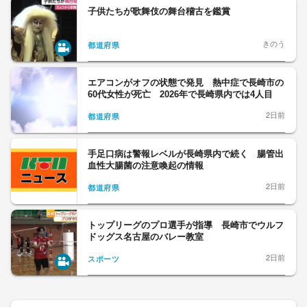
子供たちが歌舞伎の舞台稽古を鑑賞
きのう
都道府県
エアコンがオフの状態で発見 熱中症で長崎市の
60代女性が死亡 2026年で長崎県内では4人目
2日前
都道府県
手足口病は警報レベルが長崎県内で続く 腸管出
血性大腸菌の注意喚起の情報
2日前
都道府県
トップリーグのプロ選手が指導 長崎市でウルフ
ドッグス名古屋のバレー教室
2日前
スポーツ