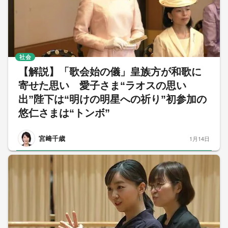
社会
【解説】「歌会始の儀」皇族方が和歌に
寄せた思い 愛子さま“ラオスの思い
出”陛下は“明けの明星への祈り”初参加の
悠仁さまは“トンボ”
宮﨑千歳
1月14日