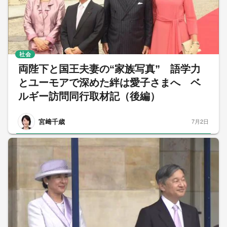
社会
両陛下と国王夫妻の“家族写真” 語学力
とユーモアで深めた絆は愛子さまへ ベ
ルギー訪問同行取材記（後編）
宮﨑千歳
7月2日