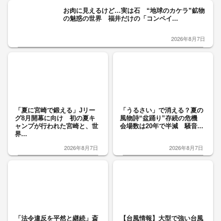
お肉に見えるけど…実は石 “地球のカケラ”鉱物
の魅惑の世界 福井だけの「コンペイ...
2026年8月7日
「夏に宮崎で鍛える」Jリー
「うるさい」で消える？夏の
グ8月開幕に向け 初の夏キ
風物詩“盆踊り”存続の危機
ャンプが行われた宮崎と、世
会場数は20年で半減 騒音...
界...
2026年8月7日
2026年8月7日
「法令違反を平然と継続」斎
【台風情報】大型で強い台風