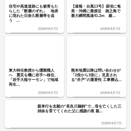
住宅や高速道路にも被害もた
【速報・台風13号】昼頃に奄
らした「断層のずれ」 地表
美・沖縄に最接近 徳之島で
に現れた日奈久断層帯を追
最大瞬間風速41.2m 厳...
う ...
2026年8月7日
2026年8月7日
東大特任教授から燻製職人
熊本地震以降は問い合わせが
へ 震災を機に岩手へ移住、
「2倍から3倍に」見直され
「岩手大槌サーモン」で地域
る“井戸”の重要性 工事費込...
再生...
2026年8月7日
2026年8月7日
親孝行を念願の“長良川鵜飼”で…母を亡くした三
姉妹を育ててくれた父に感謝の夜 親...
2026年8月7日