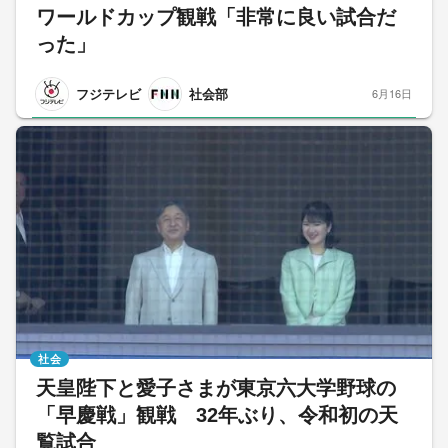
ワールドカップ観戦「非常に良い試合だ
った」
フジテレビ
社会部
6月16日
社会
天皇陛下と愛子さまが東京六大学野球の
「早慶戦」観戦 32年ぶり、令和初の天
覧試合