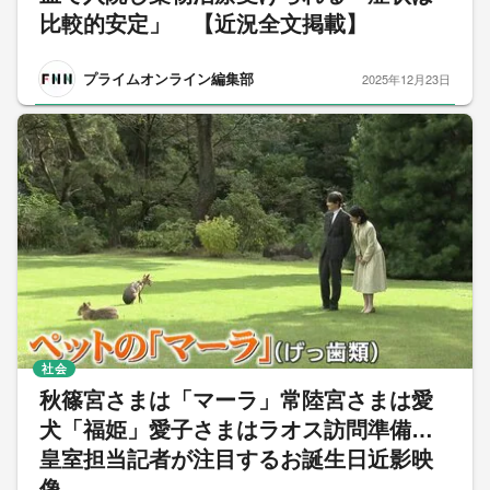
比較的安定」 【近況全文掲載】
プライムオンライン編集部
2025年12月23日
社会
秋篠宮さまは「マーラ」常陸宮さまは愛
犬「福姫」愛子さまはラオス訪問準備…
皇室担当記者が注目するお誕生日近影映
像