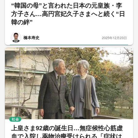
“韓国の母”と言われた日本の元皇族・李
方子さん…高円宮妃久子さまへと続く“日
韓の絆”
橋本寿史
2025年12月23日
社会
上皇さま92歳の誕生日…無症候性心筋虚
血で入院し薬物治療受けられる「症状は