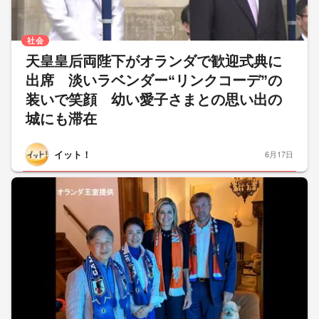
社会
天皇皇后両陛下がオランダで歓迎式典に
出席 淡いラベンダー“リンクコーデ”の
装いで笑顔 幼い愛子さまとの思い出の
城にも滞在
イット！
6月17日