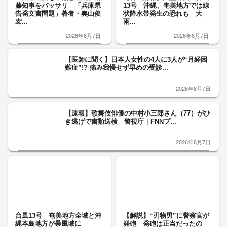
藤知事をバッサリ 「兵庫県
13号 沖縄、奄美地方では線
告発文書問題」著者・奥山俊
状降水帯発生の恐れも 大
宏...
雨...
2026年8月7日
2026年8月7日
【医師に聞く】日本人女性の4人に3人が“月経困
難症”!? 痛み我慢せず早めの受診...
2026年8月7日
【速報】歌舞伎俳優の中村小三郎さん（77）がひ
き逃げで書類送検 警視庁｜FNNプ...
2026年8月7日
台風13号 奄美地方全域と沖
【解説】“刃物男”に警察官が
縄本島地方が暴風域に
発砲 発砲は正当だったの