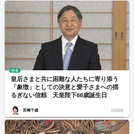
社会
皇后さまと共に困難な人たちに寄り添う
「象徴」としての決意と愛子さまへの揺
るぎない信頼 天皇陛下66歳誕生日
宮﨑千歳
2月23日