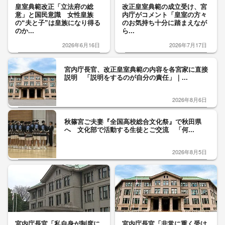
皇室典範改正「立法府の総
改正皇室典範の成立受け、宮
意」と国民意識 女性皇族
内庁がコメント「皇室の方々
の“夫と子”は皇族になり得る
のお気持ち十分に踏まえなが
のか...
ら...
2026年6月16日
2026年7月17日
宮内庁長官、改正皇室典範の内容を各宮家に直接
説明 「説明をするのが自分の責任」｜...
2026年8月6日
秋篠宮ご夫妻『全国高校総合文化祭』で秋田県
へ 文化部で活動する生徒とご交流 「何...
2026年8月5日
宮内庁長官「私自身が制度に
宮内庁長官「非常に重く受け