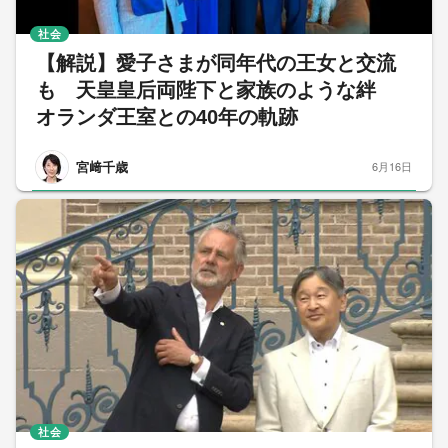
社会
【解説】愛子さまが同年代の王女と交流
も 天皇皇后両陛下と家族のような絆
オランダ王室との40年の軌跡
宮﨑千歳
6月16日
社会