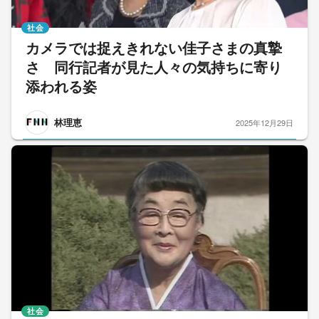
社会
カメラでは捉えきれない佳子さまの真摯
さ 同行記者が見た人々の気持ちに寄り
添われる姿
林理恵
2025年12月29日
社会