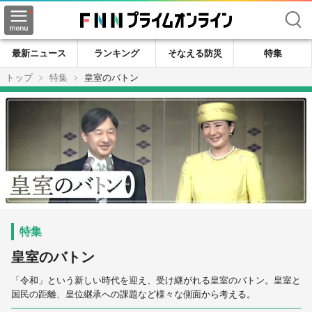
検索
最新ニュース
ランキング
そなえる防災
特集
トップ
特集
皇室のバトン
皇室のバトン
「令和」という新しい時代を迎え、受け継がれる皇室のバトン。皇室と
国民の距離、皇位継承への課題など様々な側面から考える。