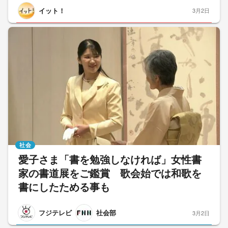
イット！
3月2日
社会
愛子さま「書を勉強しなければ」女性書
家の書道展をご鑑賞 歌会始では和歌を
書にしたためる事も
フジテレビ
社会部
3月2日