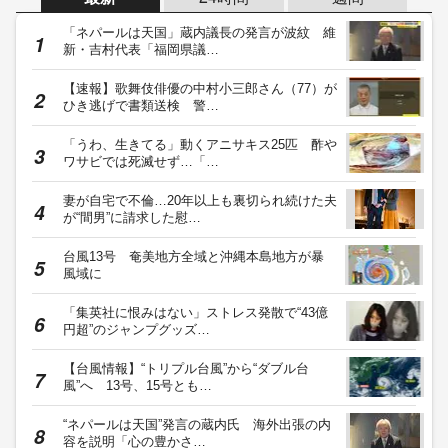
「ネパールは天国」蔵内議長の発言が波紋 維
新・吉村代表「福岡県議…
【速報】歌舞伎俳優の中村小三郎さん（77）が
ひき逃げで書類送検 警…
「うわ、生きてる」動くアニサキス25匹 酢や
ワサビでは死滅せず…「…
妻が自宅で不倫…20年以上も裏切られ続けた夫
が“間男”に請求した慰…
台風13号 奄美地方全域と沖縄本島地方が暴
風域に
「集英社に恨みはない」ストレス発散で“43億
円超”のジャンプグッズ…
【台風情報】“トリプル台風”から“ダブル台
風”へ 13号、15号とも…
“ネパールは天国”発言の蔵内氏 海外出張の内
容を説明「心の豊かさ…