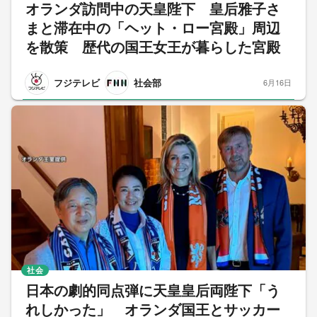
オランダ訪問中の天皇陛下 皇后雅子さ
まと滞在中の「ヘット・ロー宮殿」周辺
を散策 歴代の国王女王が暮らした宮殿
フジテレビ
社会部
6月16日
社会
日本の劇的同点弾に天皇皇后両陛下「う
れしかった」 オランダ国王とサッカー