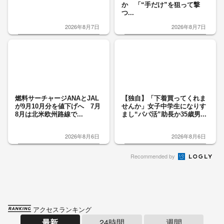
か 「“手だけ”を狙って撃
つ...
2026年8月7日
2026年8月7日
燃料サーチャージANAとJAL
【独自】「下着買ってくれま
が9月10月分を値下げへ 7月
せんか」女子中学生になりす
8月は北米欧州路線で...
まし“パパ活”助長か35歳男...
2026年8月6日
2026年8月6日
Recommended by
アクセスランキング
最新
24時間
週間