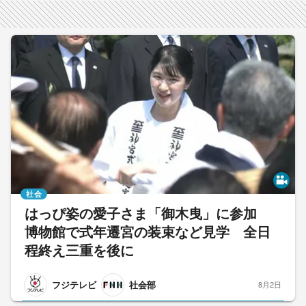
社会
はっぴ姿の愛子さま「御木曳」に参加
博物館で式年遷宮の装束など見学 全日
程終え三重を後に
フジテレビ
社会部
8月2日