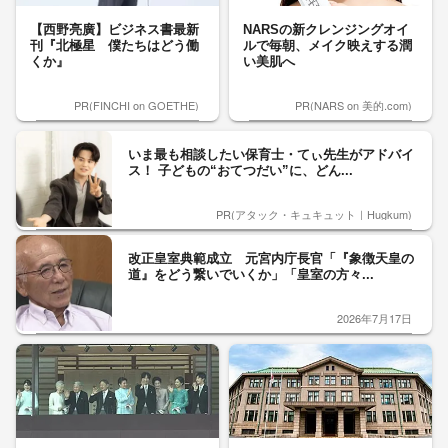
【西野亮廣】ビジネス書最新
NARSの新クレンジングオイ
刊『北極星 僕たちはどう働
ルで毎朝、メイク映えする潤
くか』
い美肌へ
PR(FINCHI on GOETHE)
PR(NARS on 美的.com)
いま最も相談したい保育士・てぃ先生がアドバイ
ス！ 子どもの“おてつだい”に、どん...
PR(アタック・キュキュット｜Hugkum)
改正皇室典範成立 元宮内庁長官「『象徴天皇の
道』をどう繋いでいくか」「皇室の方々...
2026年7月17日