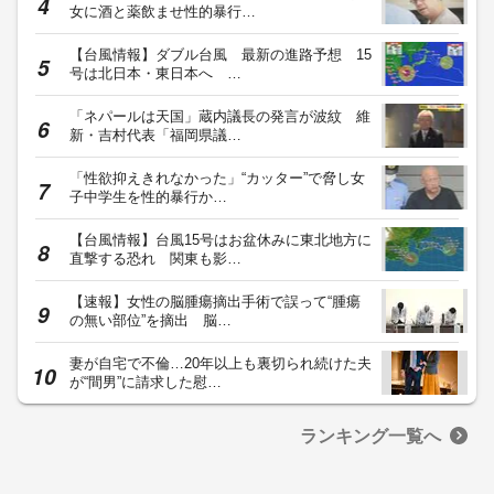
女に酒と薬飲ませ性的暴行…
【台風情報】ダブル台風 最新の進路予想 15
号は北日本・東日本へ …
「ネパールは天国」蔵内議長の発言が波紋 維
新・吉村代表「福岡県議…
「性欲抑えきれなかった」“カッター”で脅し女
子中学生を性的暴行か…
【台風情報】台風15号はお盆休みに東北地方に
直撃する恐れ 関東も影…
【速報】女性の脳腫瘍摘出手術で誤って“腫瘍
の無い部位”を摘出 脳…
妻が自宅で不倫…20年以上も裏切られ続けた夫
が“間男”に請求した慰…
ランキング一覧へ