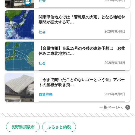
社会
関東甲信地方では「警報級の大雨」となる地域や
期間が拡大する可…
2026年8月8日
社会
【台風情報】台風15号の今後の進路予想は お盆
休みに東北地方に…
2026年8月8日
社会
「今まで聞いたことのないゴーという音」アパー
トの屋根が吹き飛…
2026年8月8日
都道府県
一覧ページへ
長野県須坂市
ふるさと納税