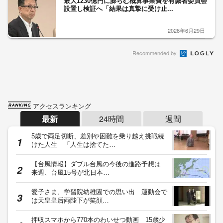
最大1230億円に膨らむ概算事業費を有識者委員会
設置し検証へ「結果は真摯に受け止...
2026年6月29日
Recommended by
アクセスランキング
最新
24時間
週間
5歳で両足切断、差別や困難を乗り越え挑戦続
けた人生 「人生は捨てた…
【台風情報】ダブル台風の今後の進路予想は
来週、台風15号が北日本…
愛子さま、学習院幼稚園での思い出 運動会で
は天皇皇后両陛下が笑顔…
押収スマホから770本のわいせつ動画 15歳少