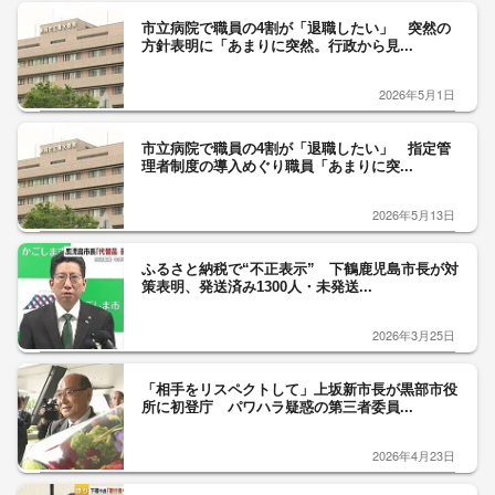
市立病院で職員の4割が「退職したい」 突然の
方針表明に「あまりに突然。行政から見...
2026年5月1日
市立病院で職員の4割が「退職したい」 指定管
理者制度の導入めぐり職員「あまりに突...
2026年5月13日
ふるさと納税で“不正表示” 下鶴鹿児島市長が対
策表明、発送済み1300人・未発送...
2026年3月25日
「相手をリスペクトして」上坂新市長が黒部市役
所に初登庁 パワハラ疑惑の第三者委員...
2026年4月23日