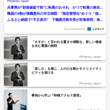
る
PR(dentsu Japan)
兵庫県が“財政破綻寸前”に転落のおそれ かつて転落の泉佐野
市「“市名の権利”売り...
職員の4割が退職意向の市立病院 “指定管理化”めぐり「強い
危機感」 溝は依然とし...
ふるさと納税で“不正表示” 下鶴鹿児島市長が対策表明、発送
済み1300人・未発送...
Recommended by
「さすが」と言われる驚きや感動を。新しい価値
を生む電通の挑戦
PR(dentsu Japan)
「楽しさ」を感じ、人の心を動かすクリエイティ
ビティを届ける
PR(dentsu Japan)
事例から学ぶ『特権アクセス管理』