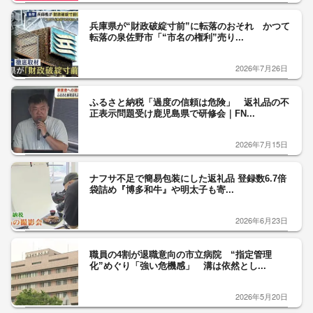
兵庫県が“財政破綻寸前”に転落のおそれ かつて
転落の泉佐野市「“市名の権利”売り...
2026年7月26日
ふるさと納税「過度の信頼は危険」 返礼品の不
正表示問題受け鹿児島県で研修会｜FN...
2026年7月15日
ナフサ不足で簡易包装にした返礼品 登録数6.7倍
袋詰め『博多和牛』や明太子も寄...
2026年6月23日
職員の4割が退職意向の市立病院 “指定管理
化”めぐり「強い危機感」 溝は依然とし...
2026年5月20日