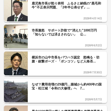
鹿児島市長が怒り表明 ふるさと納税の“黒毛和
牛”不正表示問題、「2年半公表せず」...
2026年4月14日
市長激怒 サポート詐欺で“消えた”1000万円
「知らないでは済まされない」 公...
2026年6月2日
横浜市の山中市長をパワハラ認定 怒鳴る・切
腹・銃撃ポーズ・「ポンコツ」など人格否...
2026年7月30日
なぜ？費用倍増の29億円…築城から約400年の国
宝・松江城「令和の大修理」へ 7...
2026年5月7日