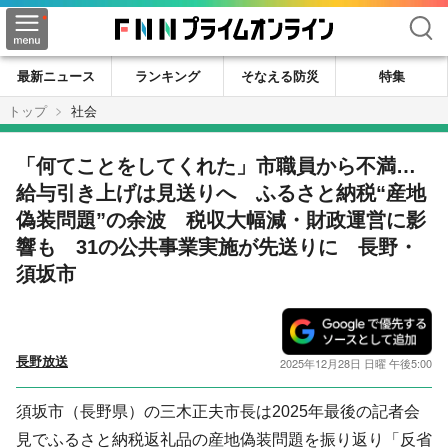
検索
最新ニュース
ランキング
そなえる防災
特集
トップ
社会
「何てことをしてくれた」市職員から不満…
給与引き上げは見送りへ ふるさと納税“産地
偽装問題”の余波 税収大幅減・財政運営に影
響も 31の公共事業実施が先送りに 長野・
須坂市
長野放送
2025年12月28日 日曜 午後5:00
須坂市（長野県）の三木正夫市長は2025年最後の記者会
見でふるさと納税返礼品の産地偽装問題を振り返り「反省