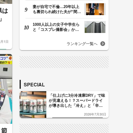
妻が自宅で不倫…20年以上
県は
も裏切られ続けた夫が“間
男”に請求した慰…
」
1000人以上の女子中学生ら
と「コスプレ撮影会」か
性的暴行の疑いで5…
8月1日
ランキング一覧へ
SPECIAL
PR
「仕上げに3分冷凍庫DRY」で味
が見違える！？スーパードライ
が導き出した「冷え」と「辛
口」のおいしい関係 青く変化
2026年7月30日
した「辛口カーブ」が飲み頃の
サイン！
く節