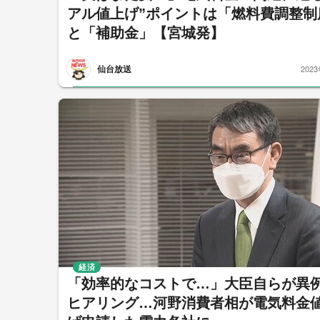
アル値上げ”ポイントは「燃料費調整制
と「補助金」【宮城発】
仙台放送
202
経済
「効率的なコストで…」大臣自らが異
ヒアリング…河野消費者相が電気料金