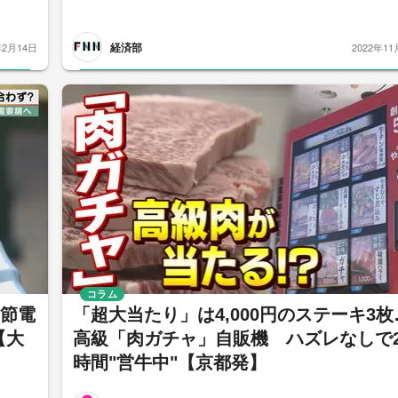
経済部
年2月14日
2022年11
コラム
「節電
「超大当たり」は4,000円のステーキ3枚
【大
高級「肉ガチャ」自販機 ハズレなしで2
時間"営牛中"【京都発】