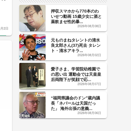
押収スマホから770本のわ
いせつ動画 15歳少女に酒と
薬飲ませ性的暴...
2026年08月08日
3月2日
元ものまねタレントの清水
良太郎さん(37)死去 タレン
ト・清水アキラ...
2026年08月02日
愛子さま、学習院幼稚園で
の思い出 運動会では天皇皇
后両陛下が笑顔で応...
2026年08月07日
“福岡県議会のドン”蔵内議
長「ネパールは天国だっ
た」 海外出張の意義...
2026年08月06日
品