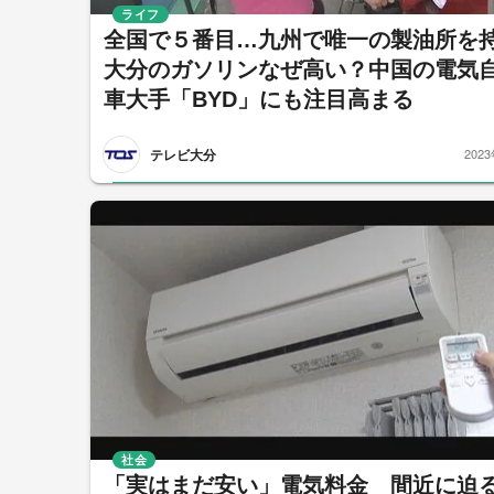
ライフ
全国で５番目…九州で唯一の製油所を
大分のガソリンなぜ高い？中国の電気
車大手「BYD」にも注目高まる
テレビ大分
202
社会
「実はまだ安い」電気料金 間近に迫る