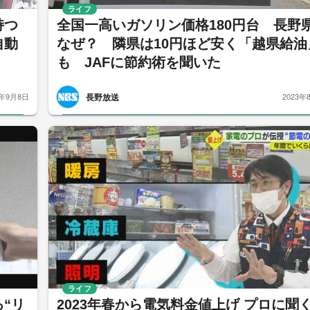
ライフ
持つ
全国一高いガソリン価格180円台 長野
自動
なぜ？ 隣県は10円ほど安く「越県給油
も JAFに節約術を聞いた
長野放送
3年9月8日
2023年
ライフ
“リ
2023年春から電気料金値上げ プロに聞