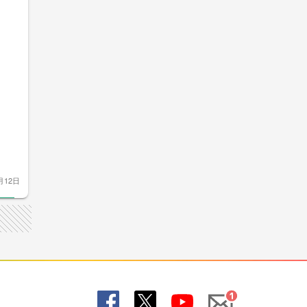
月12日
Mail
Fac
X
You