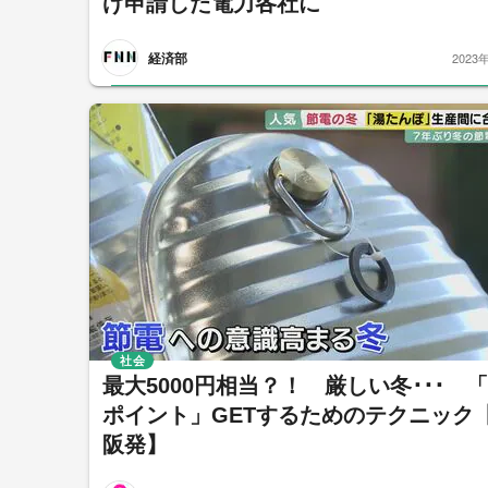
げ申請した電力各社に
経済部
2023
社会
最大5000円相当？！ 厳しい冬･･･ 
ポイント」GETするためのテクニック
阪発】