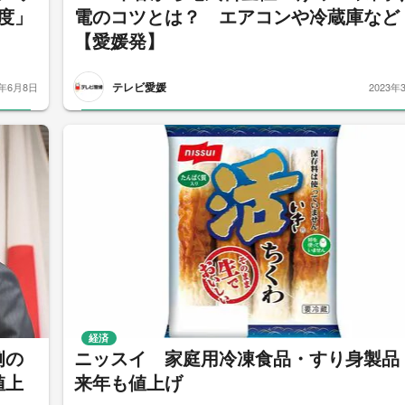
度」
電のコツとは？ エアコンや冷蔵庫など
【愛媛発】
テレビ愛媛
3年6月8日
2023年
経済
例の
ニッスイ 家庭用冷凍食品・すり身製
値上
来年も値上げ