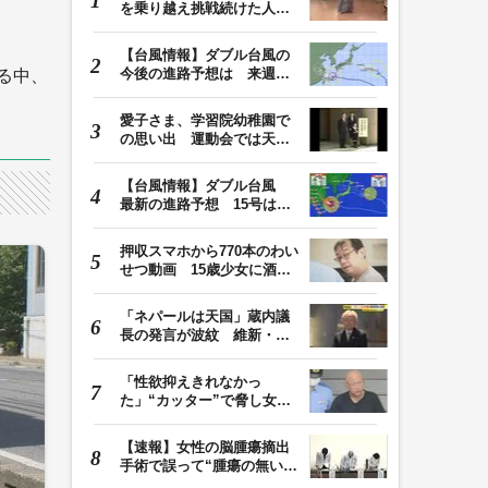
を乗り越え挑戦続けた人
生 「人生は捨てた…
【台風情報】ダブル台風の
今後の進路予想は 来週、
る中、
台風15号が北日本…
愛子さま、学習院幼稚園で
の思い出 運動会では天皇
皇后両陛下が笑顔…
【台風情報】ダブル台風
最新の進路予想 15号は北
日本・東日本へ …
押収スマホから770本のわい
せつ動画 15歳少女に酒と
薬飲ませ性的暴行…
「ネパールは天国」蔵内議
長の発言が波紋 維新・吉
村代表「福岡県議…
「性欲抑えきれなかっ
た」“カッター”で脅し女子
中学生を性的暴行か…
【速報】女性の脳腫瘍摘出
手術で誤って“腫瘍の無い部
位”を摘出 脳…