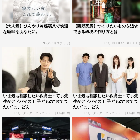
【大人気】ひんやり冷感寝具で快適
【西野亮廣】つくりたいものを追求
な睡眠をあなたに。
できる環境の作り方とは
PR(アイリスプラザ)
PR(FINCHI on GOETHE)
いま最も相談したい保育士・てぃ先
いま最も相談したい保育士・てぃ先
生がアドバイス！ 子どもの“おてつ
生がアドバイス！ 子どもの“おてつ
だい”に、どん...
だい”に、どん...
PR(アタック・キュキュット｜Hugkum)
PR(アタック・キュキュット｜Hugkum)