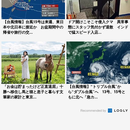
【台風情報】台風15号は来週、東日
ドア開けこそこそ侵入クマ 異常事
本や北日本に接近か お盆期間中の
態にスタッフ気付かず退散 インド
帰省や旅行の交...
で猛スピード入店...
「お金は貯まったけど正直退屈」十
【台風情報】“トリプル台風”か
勝へ移住し馬と猫と息子と暮らす文
ら“ダブル台風”へ 13号、15号と
筆家の家計と東京...
もに北へ「急カ...
Recommended by