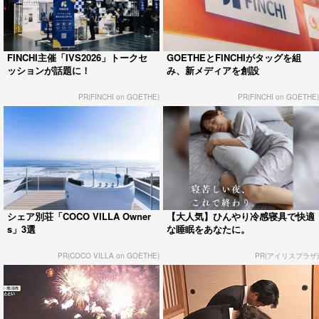
FINCHI主催「IVS2026」トークセ
GOETHEとFINCHIがタッグを組
ッションが話題に！
み、新メディアを創設
PR(FINCHI on GOETHE)
PR(FINCHI on GOETHE)
シェア別荘「COCO VILLA Owner
【大人気】ひんやり冷感寝具で快適
s」3選
な睡眠をあなたに。
PR(COCO VILLA on GOETHE)
PR(アイリスプラザ)