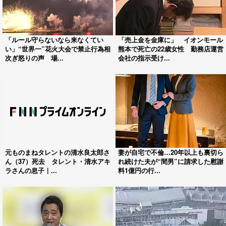
「ルール守らないなら来なくてい
「売上金を金庫に」 イオンモール
い」“世界一”花火大会で禁止行為相
熊本で死亡の22歳女性 勤務店運営
次ぎ怒りの声 場...
会社の指示受け...
元ものまねタレントの清水良太郎さ
妻が自宅で不倫…20年以上も裏切ら
ん（37）死去 タレント・清水アキ
れ続けた夫が“間男”に請求した慰謝
ラさんの息子｜...
料1億円の行...