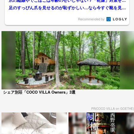
爪の縦線やでこぼこは年齢のせいじゃない？「乾燥」対策を3
カ月徹底すれば“美爪”を...
足のすっぴん爪を見せるのが恥ずかしい…なら今すぐ靴を見直
して！「つま先から1cm...
Recommended by
シェア別荘「COCO VILLA Owners」3選
PR(COCO VILLA on GOETHE)