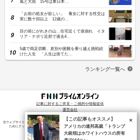
風と大雨 15号は東日本…
「お前の処女が欲しい」 養女に対する性交は
実に数十回以上 12歳の…
目の前にがれきの山…住宅近くで崖崩れ イタ
リア・ナポリ近郊で過去4…
5歳で両足切断、差別や困難を乗り越え挑戦続
けた人生 「人生は捨てた…
ランキング一覧へ
記事に対するご意見・ご感想や情報提供
運営会社
© Fuji News Network, Inc. All rights reserved.
×
【この記事もオススメ】
当ウェブサイトでは、ユーザのニーズ・興味・関⼼に合致したコンテンツや広告配信を提供する
ためにクッキーを使⽤しています。詳細は、
プライバシーポリシー
をご確認ください。
アメリカの連邦高裁「トランプ
大統領はホワイトハウスの所有