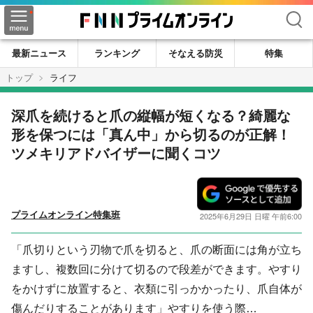
検索
最新ニュース
ランキング
そなえる防災
特集
トップ
ライフ
深爪を続けると爪の縦幅が短くなる？綺麗な
形を保つには「真ん中」から切るのが正解！
ツメキリアドバイザーに聞くコツ
プライムオンライン特集班
2025年6月29日 日曜 午前6:00
「爪切りという刃物で爪を切ると、爪の断面には角が立ち
ますし、複数回に分けて切るので段差ができます。やすり
をかけずに放置すると、衣類に引っかかったり、爪自体が
傷んだりすることがあります」やすりを使う際…