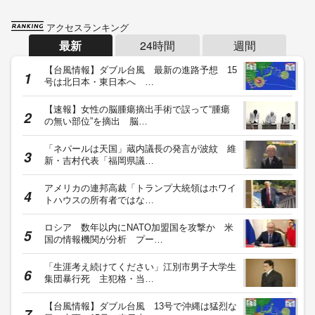
アクセスランキング
最新
24時間
週間
【台風情報】ダブル台風 最新の進路予想 15
号は北日本・東日本へ …
【速報】女性の脳腫瘍摘出手術で誤って“腫瘍
の無い部位”を摘出 脳…
「ネパールは天国」蔵内議長の発言が波紋 維
新・吉村代表「福岡県議…
アメリカの連邦高裁「トランプ大統領はホワイ
トハウスの所有者ではな…
ロシア 数年以内にNATO加盟国を攻撃か 米
国の情報機関が分析 プー…
「生涯考え続けてください」江別市男子大学生
集団暴行死 主犯格・当…
【台風情報】ダブル台風 13号で沖縄は猛烈な