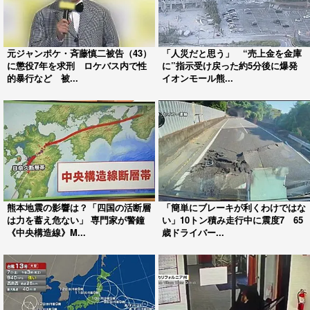
元ジャンポケ・斉藤慎二被告（43）
「人災だと思う」 “売上金を金庫
に懲役7年を求刑 ロケバス内で性
に”指示受け戻った約5分後に爆発
的暴行など 被...
イオンモール熊...
熊本地震の影響は？「四国の活断層
「簡単にブレーキが利くわけではな
は力を蓄え危ない」 専門家が警鐘
い」10トン積み走行中に震度7 65
《中央構造線》M...
歳ドライバー...