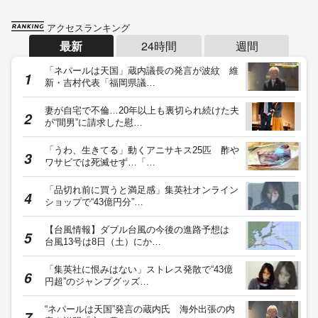
アクセスランキング
最新
24時間
週間
「ネパールは天国」蔵内議長の発言が波紋 維
新・吉村代表「福岡県議…
妻が自宅で不倫…20年以上も裏切られ続けた夫
が“間男”に請求した慰…
「うわ、生きてる」動くアニサキス25匹 酢や
ワサビでは死滅せず…「…
「品切れ前に買うと満足感」集英社オンライン
ショップで“43億円分”…
【台風情報】ダブル台風の今後の進路予想は
台風13号は8日（土）にか…
「集英社に恨みはない」ストレス発散で“43億
円超”のジャンプグッズ…
“ネパールは天国”発言の蔵内氏 海外出張の内