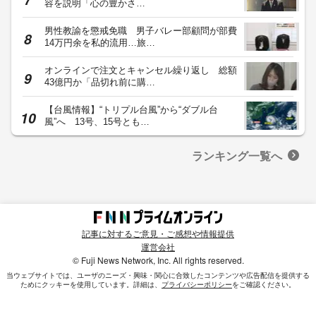
容を説明「心の豊かさ…
男性教諭を懲戒免職 男子バレー部顧問が部費
14万円余を私的流用…旅…
オンラインで注文とキャンセル繰り返し 総額
43億円か「品切れ前に購…
【台風情報】“トリプル台風”から“ダブル台
風”へ 13号、15号とも…
ランキング一覧へ
記事に対するご意見・ご感想や情報提供
運営会社
© Fuji News Network, Inc. All rights reserved.
当ウェブサイトでは、ユーザのニーズ・興味・関⼼に合致したコンテンツや広告配信を提供する
ためにクッキーを使⽤しています。詳細は、
プライバシーポリシー
をご確認ください。