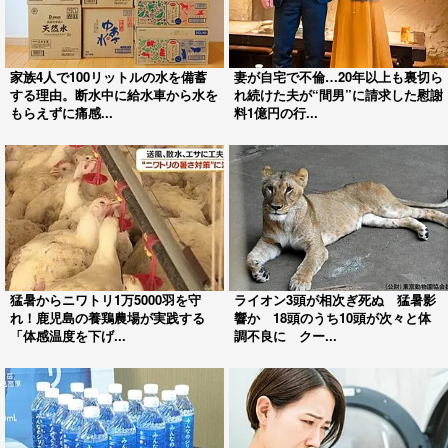
家族4人で100リットルの水を備蓄
妻が自宅で不倫…20年以上も裏切ら
する理由。断水中に給水車から水を
れ続けた夫が“間男”に請求した慰謝
もらえずに痛感...
料1億円の行...
猛暑からニワトリ1万5000羽を守
ライオン3頭が相次ぎ死ぬ 猛暑影
れ！鹿児島の養鶏農場が実践する
響か 18頭のうち10頭が次々と体
「体感温度を下げ...
調不良に クー...