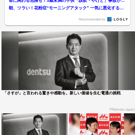
命に関わる危険も！3歳未満の子供「誤飲・やけど」事故が急
増…“ボタン電池”に要注...
朝、ツラい！花粉症“モーニングアタック” 一気に悪化するく
しゃみ・鼻水・鼻づまり...
Recommended by
「さすが」と言われる驚きや感動を。新しい価値を生む電通の挑戦
PR(dentsu Japan)