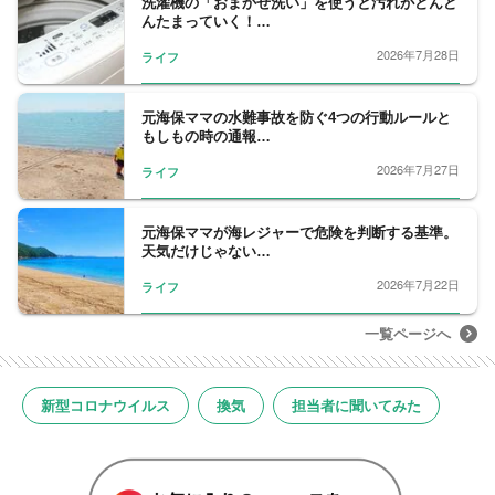
洗濯機の「おまかせ洗い」を使うと汚れがどんど
んたまっていく！…
2026年7月28日
ライフ
元海保ママの水難事故を防ぐ4つの行動ルールと
もしもの時の通報…
2026年7月27日
ライフ
元海保ママが海レジャーで危険を判断する基準。
天気だけじゃない…
2026年7月22日
ライフ
一覧ページへ
新型コロナウイルス
換気
担当者に聞いてみた