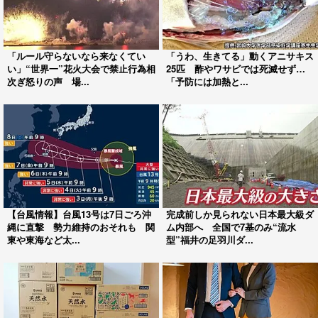
「ルール守らないなら来なくてい
「うわ、生きてる」動くアニサキス
い」“世界一”花火大会で禁止行為相
25匹 酢やワサビでは死滅せず…
次ぎ怒りの声 場...
「予防には加熱と...
【台風情報】台風13号は7日ごろ沖
完成前しか見られない日本最大級ダ
縄に直撃 勢力維持のおそれも 関
ム内部へ 全国で7基のみ“流水
東や東海など太...
型”福井の足羽川ダ...