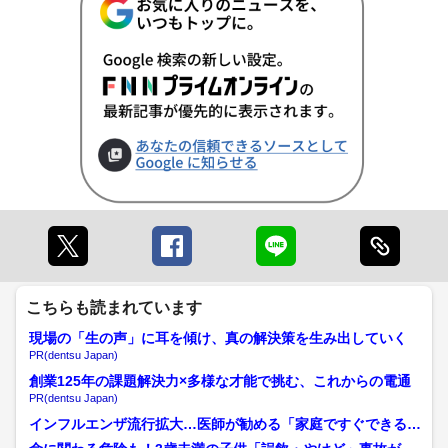
こちらも読まれています
現場の「生の声」に耳を傾け、真の解決策を生み出していく
PR(dentsu Japan)
創業125年の課題解決力×多様な才能で挑む、これからの電通
PR(dentsu Japan)
インフルエンザ流行拡大…医師が勧める「家庭ですぐできる2
つの対策」 年末年始や受...