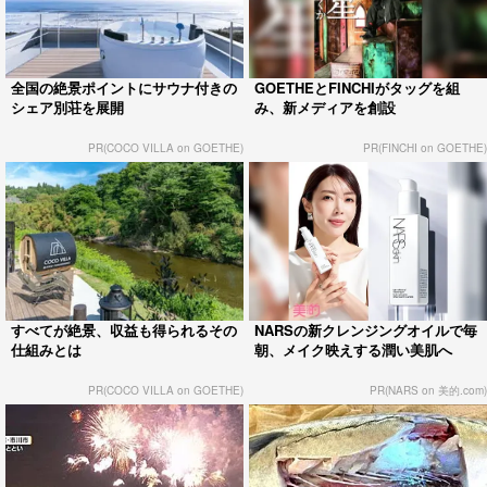
全国の絶景ポイントにサウナ付きの
GOETHEとFINCHIがタッグを組
シェア別荘を展開
み、新メディアを創設
PR(COCO VILLA on GOETHE)
PR(FINCHI on GOETHE)
すべてが絶景、収益も得られるその
NARSの新クレンジングオイルで毎
仕組みとは
朝、メイク映えする潤い美肌へ
PR(COCO VILLA on GOETHE)
PR(NARS on 美的.com)