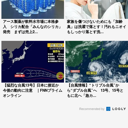
アース製薬が飲料水市場に本格参
家族を傷つけないためにも「加齢
入 シリカ配合「みんなのシリカ」
臭」は洗濯で落とす！汚れもニオイ
発売 まずは売上2...
もしっかり落とす洗...
【猛烈な台風13号】日本に接近か
【台風情報】“トリプル台風”か
今後の動向に注意 ｜FNNプライム
ら“ダブル台風”へ 13号、15号と
オンライン
もに北へ「急カ...
Recommended by