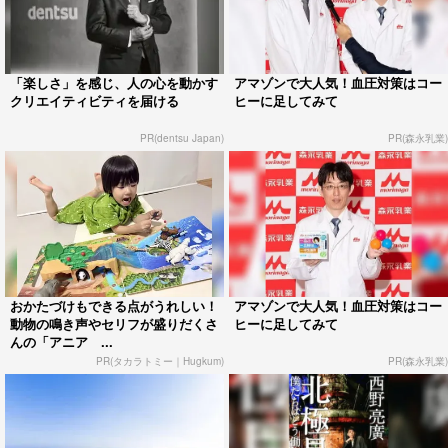
「楽しさ」を感じ、人の心を動かす
アマゾンで大人気！血圧対策はコー
クリエイティビティを届ける
ヒーに足してみて
PR(dentsu Japan)
PR(森永乳業)
おかたづけもできる点がうれしい！
アマゾンで大人気！血圧対策はコー
動物の鳴き声やセリフが盛りだくさ
ヒーに足してみて
んの「アニア ...
PR(タカラトミー｜Hugkum)
PR(森永乳業)