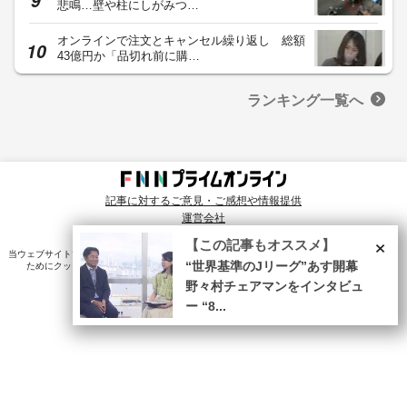
悲鳴…壁や柱にしがみつ…
オンラインで注文とキャンセル繰り返し 総額
43億円か「品切れ前に購…
ランキング一覧へ
記事に対するご意見・ご感想や情報提供
運営会社
© Fuji News Network, Inc. All rights reserved.
×
【この記事もオススメ】
当ウェブサイトでは、ユーザのニーズ・興味・関⼼に合致したコンテンツや広告配信を提供する
ためにクッキーを使⽤しています。詳細は、
プライバシーポリシー
をご確認ください。
“世界基準のJリーグ”あす開幕
野々村チェアマンをインタビュ
ー “8...