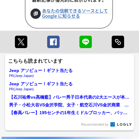
こちらも読まれています
Jeep アソビュー！ギフト当たる
PR(Jeep Japan)
Jeep アソビュー！ギフト当たる
PR(Jeep Japan)
【石川祐希vs髙橋藍】バレー男子日本代表の2大エースが本音
トーク！お互いの「ここ...
男子・小松大谷VS金沢学院、女子・航空石川VS金沢商業 夢
の全国への切符は…春高...
【春高バレー】195センチの1年生ミドルブロッカー、バック
アタックを含む4枚攻撃...
Recommended by