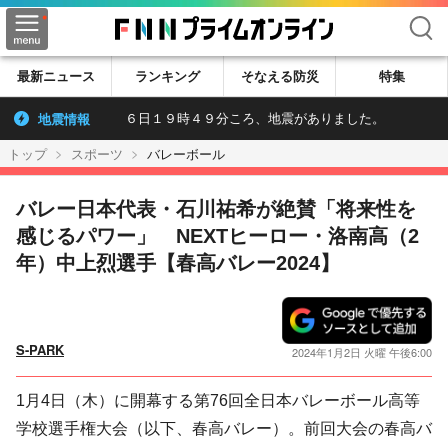
検索
最新ニュース
ランキング
そなえる防災
特集
地震情報
６日１９時４９分ころ、地震がありました。
トップ
スポーツ
バレーボール
バレー日本代表・石川祐希が絶賛「将来性を
感じるパワー」 NEXTヒーロー・洛南高（2
年）中上烈選手【春高バレー2024】
S-PARK
2024年1月2日 火曜 午後6:00
1月4日（木）に開幕する第76回全日本バレーボール高等
学校選手権大会（以下、春高バレー）。前回大会の春高バ