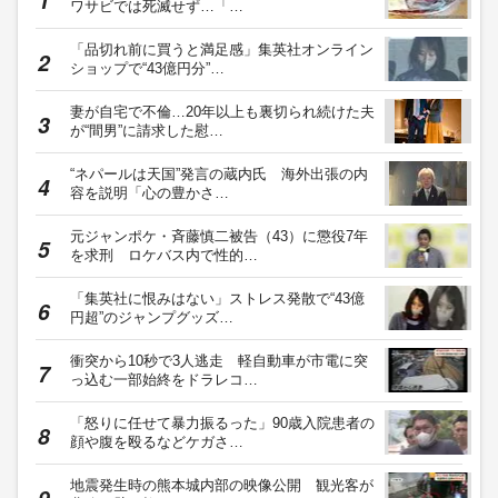
ワサビでは死滅せず…「…
「品切れ前に買うと満足感」集英社オンライン
ショップで“43億円分”…
妻が自宅で不倫…20年以上も裏切られ続けた夫
が“間男”に請求した慰…
“ネパールは天国”発言の蔵内氏 海外出張の内
容を説明「心の豊かさ…
元ジャンポケ・斉藤慎二被告（43）に懲役7年
を求刑 ロケバス内で性的…
「集英社に恨みはない」ストレス発散で“43億
円超”のジャンプグッズ…
衝突から10秒で3人逃走 軽自動車が市電に突
っ込む一部始終をドラレコ…
「怒りに任せて暴力振るった」90歳入院患者の
顔や腹を殴るなどケガさ…
地震発生時の熊本城内部の映像公開 観光客が