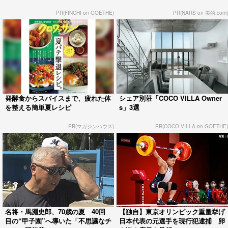
PR(FINCHI on GOETHE)
PR(NARS on 美的.com)
発酵食からスパイスまで、疲れた体
シェア別荘「COCO VILLA Owner
を整える簡単夏レシピ
s」3選
PR(マガジンハウス)
PR(COCO VILLA on GOETHE)
名将・馬淵史郎、70歳の夏 40回
【独自】東京オリンピック重量挙げ
目の“甲子園”へ導いた「不思議なチ
日本代表の元選手を現行犯逮捕 卵