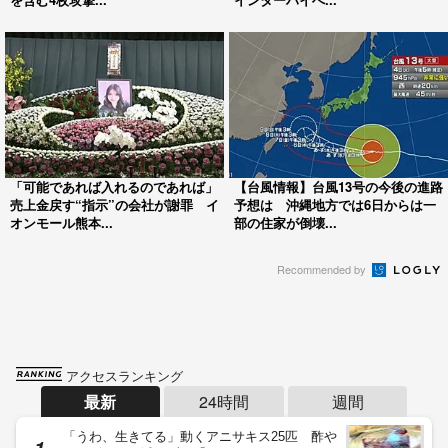
「可能であれば入れるのであれば」
【台風情報】台風13号の今後の進路
売上金戻す“指示”の会社が謝罪 イ
予想は 沖縄地方では6日からは一
オンモール熊本...
部の住家が倒壊...
Recommended by
アクセスランキング
最新
24時間
週間
「うわ、生きてる」動くアニサキス25匹 酢や