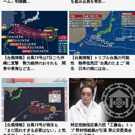
ーム」明徳義...
を盗み店員を骨折...
【台風情報】台風13号は7日ごろ沖
【台風情報】トリプル台風の可能
縄に直撃 勢力維持のおそれも 関
性 熱帯低気圧“台風のたまご”発
東や東海など太...
生 日本の南には台...
【台風情報】台風13号が発生も
特定危険指定暴力団『工藤会』トッ
「まだ恐れすぎる必要はない」と気
プ 野村悟総裁が引退 県公安委員会