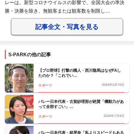
レーは、新型コロナウイルスの影響で、全国大会の準決
勝・決勝を除き、無観客または観客数を制限し…
記事全文・写真を見る
S-PARKの他の記事
【プロ野球】打撃の職人・西川龍馬はなぜFAし
たのか？「これでい…
2024年2月10日
スポーツ
バレー日本代表・古賀紗理那が絶賛「機動力があ
って全部すごい」…
2024年1月4日
スポーツ
バレー日本代表・林琴奈「私よりスピードもある