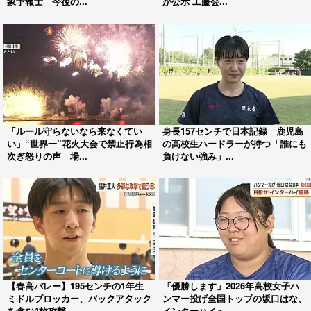
象予報士 今後の...
が公示 工藤会...
「ルール守らないなら来なくてい
身長157センチで日本記録 鹿児島
い」“世界一”花火大会で禁止行為相
の高校生ハードラーが持つ「誰にも
次ぎ怒りの声 場...
負けない強み」...
【春高バレー】195センチの1年生
「優勝します」2026年高校女子ハ
ミドルブロッカー、バックアタック
ンマー投げ全国トップの坂口はな、
を含む4枚攻撃...
インターハイへ...