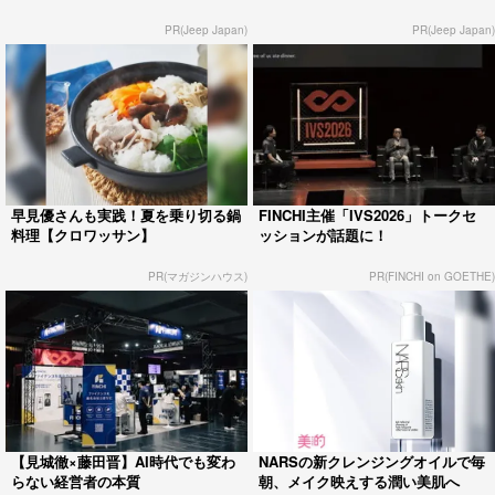
PR(Jeep Japan)
PR(Jeep Japan)
早見優さんも実践！夏を乗り切る鍋
FINCHI主催「IVS2026」トークセ
料理【クロワッサン】
ッションが話題に！
PR(マガジンハウス)
PR(FINCHI on GOETHE)
【見城徹×藤田晋】AI時代でも変わ
NARSの新クレンジングオイルで毎
らない経営者の本質
朝、メイク映えする潤い美肌へ