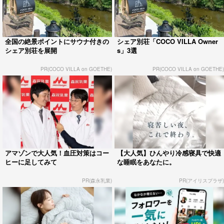
全国の絶景ポイントにサウナ付きの
シェア別荘「COCO VILLA Owner
シェア別荘を展開
s」3選
PR(COCO VILLA on GOETHE)
PR(COCO VILLA on GOETHE)
アマゾンで大人気！血圧対策はコー
【大人気】ひんやり冷感寝具で快適
ヒーに足してみて
な睡眠をあなたに。
PR(森永乳業)
PR(アイリスプラザ)