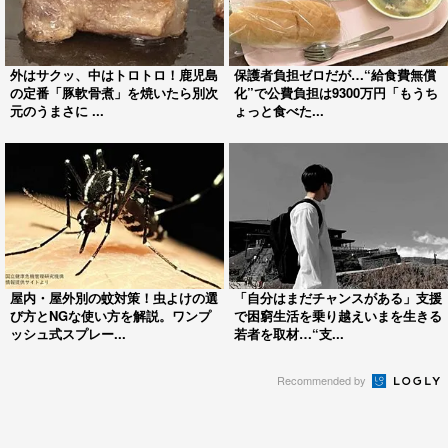
外はサクッ、中はトロトロ！鹿児島
保護者負担ゼロだが…“給食費無償
の定番「豚軟骨煮」を焼いたら別次
化”で公費負担は9300万円「もうち
元のうまさに ...
ょっと食べた...
屋内・屋外別の蚊対策！虫よけの選
「自分はまだチャンスがある」支援
び方とNGな使い方を解説。ワンプ
で困窮生活を乗り越えいまを生きる
ッシュ式スプレー...
若者を取材…“支...
Recommended by