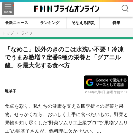
検索
最新ニュース
ランキング
そなえる防災
特集
トップ
ライフ
「なめこ」以外のきのこは水洗い不要！冷凍
でうまみ激増？定番5種の栄養と「グアニル
酸」を最大化する食べ方
堀基子
2026年2月6日 金曜 午前11:00
食卓を彩り、私たちの健康を支える四季折々の野菜と果
物。せっかくなら、おいしく上手に食べたいもの。野菜と
果物を知り尽くした“野菜ソムリエ上級プロ”で“果物ソムリ
エ”の堀基子さんが、鍋料理に欠かせない、…