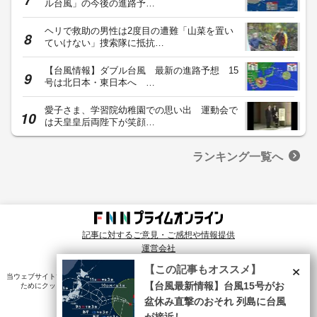
ル台風」の今後の進路予…
ヘリで救助の男性は2度目の遭難「山菜を置い
ていけない」捜索隊に抵抗…
【台風情報】ダブル台風 最新の進路予想 15
号は北日本・東日本へ …
愛子さま、学習院幼稚園での思い出 運動会で
は天皇皇后両陛下が笑顔…
ランキング一覧へ
記事に対するご意見・ご感想や情報提供
運営会社
© Fuji News Network, Inc. All rights reserved.
×
【この記事もオススメ】
当ウェブサイトでは、ユーザのニーズ・興味・関⼼に合致したコンテンツや広告配信を提供する
ためにクッキーを使⽤しています。詳細は、
プライバシーポリシー
をご確認ください。
【台風最新情報】台風15号がお
盆休み直撃のおそれ 列島に台風