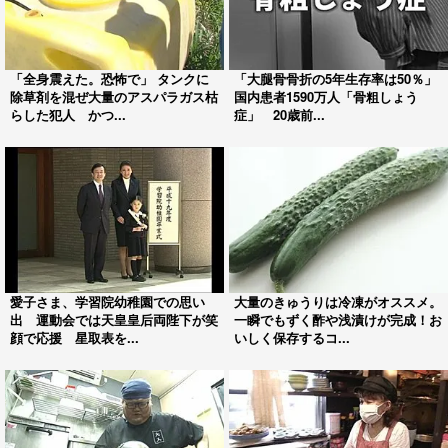
「全身震えた。恐怖で」 タンクに
「大腿骨骨折の5年生存率は50％」
除草剤を混ぜ大量のアスパラガス枯
国内患者1590万人「骨粗しょう
らした犯人 かつ...
症」 20歳前...
愛子さま、学習院幼稚園での思い
大量のきゅうりは冷凍がオススメ。
出 運動会では天皇皇后両陛下が笑
一瞬でもずく酢や浅漬けが完成！お
顔で応援 星取表を...
いしく保存するコ...