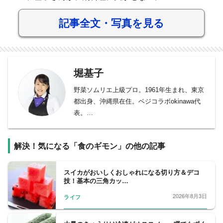
記事全文・写真を見る
堀基子
野菜ソムリエ上級プロ。1961年生まれ、東京
都出身、沖縄県在住。ベジコラボokinawa代
表。
早稲田大学社会科学部卒業後、東京都内の広
告制作会社に入社し、企画・制作を担当。の
解決！気になる「食のギモン」の他の記事
ちにフリーランスとして独立し、食と医療分
野を得意とするコピーライター、ライターと
して活動。1999年、沖縄ならではの文化や自
スイカがおいしくおしゃれになる切り方＆デコ
技！基本の三角カッ…
然に魅せられて家族とともに移住。2008年、
野菜ソムリエ（初級）資格取得を皮切りに、
2026年8月3日
ライフ
食についての専門的な知識を学び、様々な資
格を取得。2016年、年に一度、全国約6万人