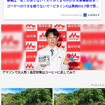
春菊は「生」が苦くない！オイルでまろやかさ＆栄養吸収をU
Pさせるお勧めレシピ。で...
ゴーヤーのワタを捨てないで！ビタミンCは果肉の1.7倍で苦味
もほぼなし？野菜ソム...
Recommended by
アマゾンで大人気！血圧対策はコーヒーに足してみて
PR(森永乳業)