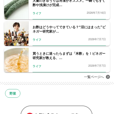
大量のきゅうりは冷凍がオススメ。一瞬でもずく
の野菜ソムリエが頂点を競い合う全国大会
酢や浅漬けが完成…
「野菜ソムリエアワード」にて銀賞を受賞。
2026年7月16日
ライフ
2019年、野菜ソムリエ上級プロ取得。
【資格】
野菜ソムリエ上級プロ（2019年取得）
お酢はどうやってできている？“沼にはまった”ビ
ネガー研究家が…
J Veganist 特任理事（2020年に国内第2号と
して取得）
2026年7月7日
ライフ
感染症対策マイスター（2021年取得）
冷凍生活アドバイザー（2020年取得）
買うときに迷ったらまずは「米酢」を！ビネガー
受験フードマイスター（2017年取得）ほか
研究家が教える、…
2026年7月7日
ライフ
一覧ページへ
野菜