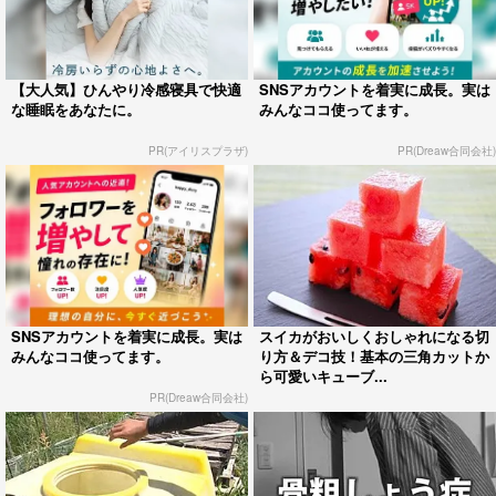
【大人気】ひんやり冷感寝具で快適
SNSアカウントを着実に成長。実は
な睡眠をあなたに。
みんなココ使ってます。
PR(アイリスプラザ)
PR(Dreaw合同会社)
SNSアカウントを着実に成長。実は
スイカがおいしくおしゃれになる切
みんなココ使ってます。
り方＆デコ技！基本の三角カットか
ら可愛いキューブ...
PR(Dreaw合同会社)