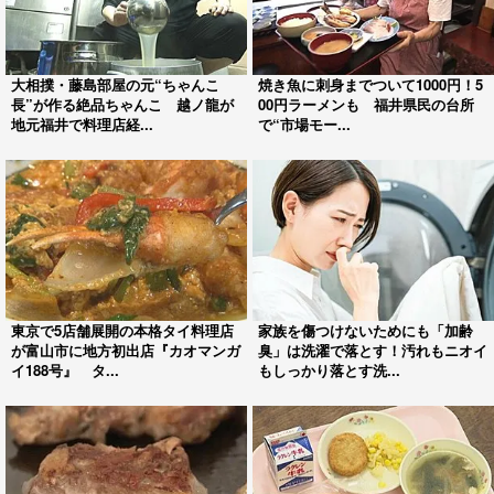
大相撲・藤島部屋の元“ちゃんこ
焼き魚に刺身までついて1000円！5
長”が作る絶品ちゃんこ 越ノ龍が
00円ラーメンも 福井県民の台所
地元福井で料理店経...
で“市場モー...
東京で5店舗展開の本格タイ料理店
家族を傷つけないためにも「加齢
が富山市に地方初出店『カオマンガ
臭」は洗濯で落とす！汚れもニオイ
イ188号』 タ...
もしっかり落とす洗...