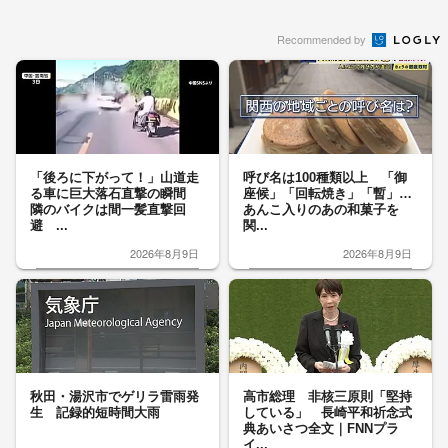
Recommended by
「後ろに下がって！」山道走
呼び名は100種類以上 「御
る車に巨大落石直撃の瞬間
座候」「回転焼き」「暫」…
隣のバイクは間一髪直撃回
あんこ入りのあの和菓子を
避 ...
関...
2026年8月9日
2026年8月9日
秋田・湯沢市でゲリラ雷雨発
高市総理 非核三原則「堅持
生 記録的短時間大雨
している」 長崎平和祈念式
典あいさつ全文｜FNNプラ
イ...