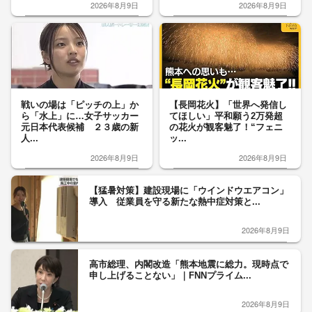
2026年8月9日
2026年8月9日
戦いの場は「ピッチの上」か
【長岡花火】「世界へ発信し
ら「水上」に…女子サッカー
てほしい」平和願う2万発超
元日本代表候補 ２３歳の新
の花火が観客魅了！“フェニ
人...
ッ...
2026年8月9日
2026年8月9日
【猛暑対策】建設現場に「ウインドウエアコン」
導入 従業員を守る新たな熱中症対策と...
2026年8月9日
高市総理、内閣改造「熊本地震に総力。現時点で
申し上げることない」｜FNNプライム...
2026年8月9日