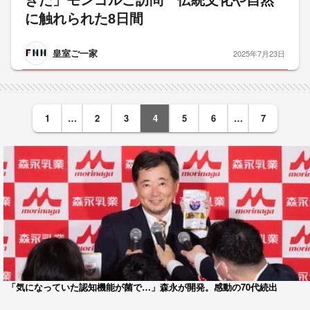
きた」モンゴルご訪問 伝統文化や自然
に触れられた8日間
皇室ご一家
2025年7月23日
1
…
2
3
4
5
6
…
7
「気になっていた認知機能が菌で…」森永が開発。感動の70代続出