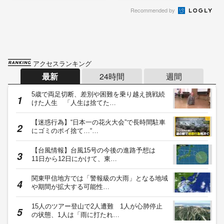
Recommended by
アクセスランキング
最新
24時間
週間
5歳で両足切断、差別や困難を乗り越え挑戦続
けた人生 「人生は捨てた…
【迷惑行為】“日本一の花火大会”で長時間駐車
にゴミのポイ捨て…“…
【台風情報】台風15号の今後の進路予想は
11日から12日にかけて、東…
関東甲信地方では「警報級の大雨」となる地域
や期間が拡大する可能性…
15人のツアー登山で2人遭難 1人が心肺停止
の状態、1人は「雨に打たれ…