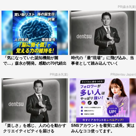
PR(森永乳業)
「気になっていた認知機能が菌
時代の「最"現場"」に飛び込み、当
で…」森永が開発。感動の70代続出
事者として踏み込んでいく
PR(森永乳業)
PR(dentsu Japan)
「楽しさ」を感じ、人の心を動かす
SNSアカウントを着実に成長。実は
クリエイティビティを届ける
みんなココ使ってます。