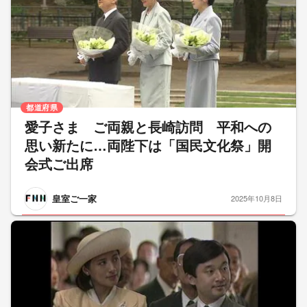
都道府県
愛子さま ご両親と長崎訪問 平和への
思い新たに…両陛下は「国民文化祭」開
会式ご出席
皇室ご一家
2025年10月8日