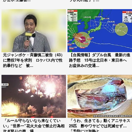
元ジャンポケ・斉藤慎二被告（43）
【台風情報】ダブル台風 最新の進
に懲役7年を求刑 ロケバス内で性
路予想 15号は北日本・東日本へ
的暴行など 被...
お盆休みの交通...
「ルール守らないなら来なくてい
「うわ、生きてる」動くアニサキス
い」“世界一”花火大会で禁止行為相
25匹 酢やワサビでは死滅せず…
次ぎ怒りの声 場...
「予防には加熱と...