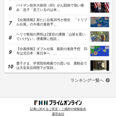
バイデン前米大統領（83）がん闘病で強い痛
み 息子「見ているのは本…
【台風情報】新たに台風16号が発生 「トリプ
ル台風」の今後の進路予…
ヘリで救助の男性は2度目の遭難「山菜を置い
ていけない」捜索隊に抵抗…
【台風情報】ダブル台風 最新の進路予想 15
号は北日本・東日本へ …
愛子さま、学習院幼稚園での思い出 運動会で
は天皇皇后両陛下が笑顔…
ランキング一覧へ
記事に対するご意見・ご感想や情報提供
運営会社