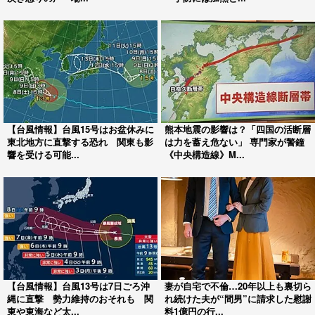
【台風情報】台風15号はお盆休みに
熊本地震の影響は？「四国の活断層
東北地方に直撃する恐れ 関東も影
は力を蓄え危ない」 専門家が警鐘
響を受ける可能...
《中央構造線》M...
【台風情報】台風13号は7日ごろ沖
妻が自宅で不倫…20年以上も裏切ら
縄に直撃 勢力維持のおそれも 関
れ続けた夫が“間男”に請求した慰謝
東や東海など太...
料1億円の行...