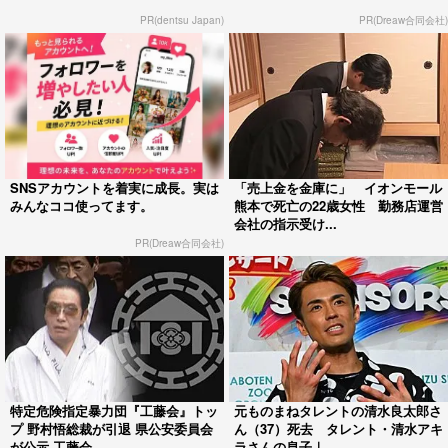
PR(dentsu Japan)
PR(Dreaw合同会社)
SNSアカウントを着実に成長。実は
「売上金を金庫に」 イオンモール
みんなココ使ってます。
熊本で死亡の22歳女性 勤務店運営
会社の指示受け...
PR(Dreaw合同会社)
特定危険指定暴力団『工藤会』トッ
元ものまねタレントの清水良太郎さ
プ 野村悟総裁が引退 県公安委員会
ん（37）死去 タレント・清水アキ
が公示 工藤会...
ラさんの息子｜...