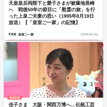
天皇皇后両陛下と愛子さまが被爆地長崎
へ 戦後50年の節目に「慰霊の旅」を行
った上皇ご夫妻の思い（1995年8月19日
放送）【「皇室ご一家」の記憶】
皇室ご一家
2025年9月19日
都道府県
佳子さま 大阪・関西万博へ…伝統工芸