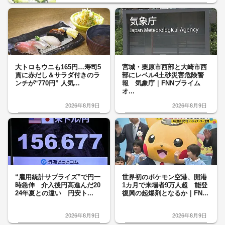
大トロもウニも165円…寿司5
宮城・栗原市西部と大崎市西
貫に赤だし＆サラダ付きのラ
部にレベル4土砂災害危険警
ンチが“770円” 人気...
報 気象庁｜FNNプライム
オ...
2026年8月9日
2026年8月9日
“雇用統計サプライズ”で円一
世界初のポケモン空港、開港
時急伸 介入後円高進んだ20
1カ月で来場者9万人超 能登
24年夏との違い 円安ト...
復興の起爆剤となるか｜FN...
2026年8月9日
2026年8月9日