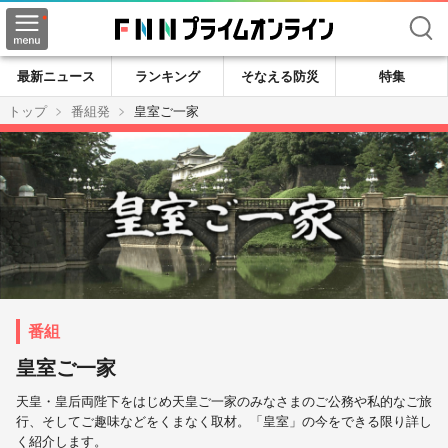
検索
最新ニュース
ランキング
そなえる防災
特集
トップ
番組発
皇室ご一家
皇室ご一家
天皇・皇后両陛下をはじめ天皇ご一家のみなさまのご公務や私的なご旅
行、そしてご趣味などをくまなく取材。「皇室」の今をできる限り詳し
く紹介します。