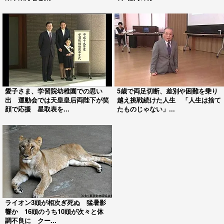
愛子さま、学習院幼稚園での思い
5歳で両足切断、差別や困難を乗り
出 運動会では天皇皇后両陛下が笑
越え挑戦続けた人生 「人生は捨て
顔で応援 星取表を...
たものじゃない」...
ライオン3頭が相次ぎ死ぬ 猛暑影
響か 16頭のうち10頭が次々と体
調不良に クー...