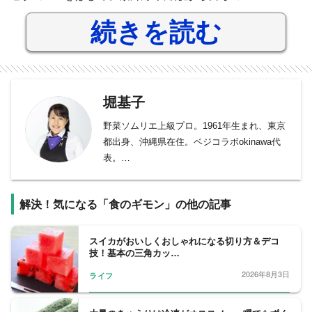
続きを読む
堀基子
野菜ソムリエ上級プロ。1961年生まれ、東京
都出身、沖縄県在住。ベジコラボokinawa代
表。
早稲田大学社会科学部卒業後、東京都内の広
告制作会社に入社し、企画・制作を担当。の
解決！気になる「食のギモン」の他の記事
ちにフリーランスとして独立し、食と医療分
野を得意とするコピーライター、ライターと
して活動。1999年、沖縄ならではの文化や自
スイカがおいしくおしゃれになる切り方＆デコ
技！基本の三角カッ…
然に魅せられて家族とともに移住。2008年、
野菜ソムリエ（初級）資格取得を皮切りに、
2026年8月3日
ライフ
食についての専門的な知識を学び、様々な資
格を取得。2016年、年に一度、全国約6万人