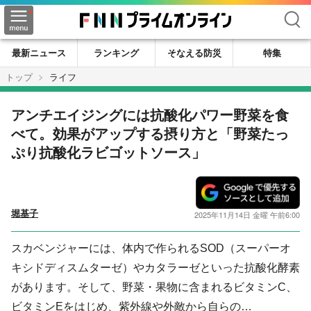
検索
最新ニュース
ランキング
そなえる防災
特集
トップ
ライフ
アンチエイジングには抗酸化パワー野菜を食
べて。効果がアップする摂り方と「野菜たっ
ぷり抗酸化ラビゴットソース」
堀基子
2025年11月14日 金曜 午前6:00
スカベンジャーには、体内で作られるSOD（スーパーオ
キシドディスムターゼ）やカタラーゼといった抗酸化酵素
があります。そして、野菜・果物に含まれるビタミンC、
ビタミンEをはじめ、紫外線や外敵から自らの…