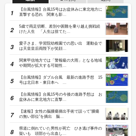
【台風情報】台風15号はお盆休みに東北地方に
直撃する恐れ 関東も影…
5歳で両足切断、差別や困難を乗り越え挑戦続
けた人生 「人生は捨てた…
愛子さま、学習院幼稚園での思い出 運動会で
は天皇皇后両陛下が笑顔…
関東甲信地方では「警報級の大雨」となる地域
や期間が拡大する可能性…
【台風情報】ダブル台風 最新の進路予想 15
号は北日本・東日本へ …
【台風情報】台風15号の今後の進路予想は お
盆休みに東北地方に直撃…
【速報】女性の脳腫瘍摘出手術で誤って“腫瘍
の無い部位”を摘出 脳…
県道に倒れていた男性が死亡 ひき逃げ事件の
疑いも 頭部から出血し…