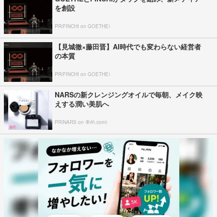
を創設
PR(FINCHI on GOETHE)
【見城徹×藤田晋】AI時代でも変わらない経営者
の本質
PR(FINCHI on GOETHE)
NARSの新クレンジングオイルで毎朝、メイク映
えする潤い美肌へ
PR(NARS on 美的.com)