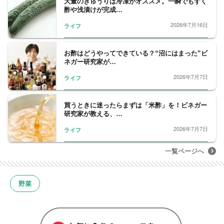
大量のきゅうりは冷凍がオススメ。一瞬でもずく
の野菜ソムリエが頂点を競い合う全国大会
酢や浅漬けが完成…
「野菜ソムリエアワード」にて銀賞を受賞。
2026年7月16日
ライフ
2019年、野菜ソムリエ上級プロ取得。
【資格】
野菜ソムリエ上級プロ（2019年取得）
お酢はどうやってできている？“沼にはまった”ビ
ネガー研究家が…
J Veganist 特任理事（2020年に国内第2号と
して取得）
2026年7月7日
ライフ
感染症対策マイスター（2021年取得）
冷凍生活アドバイザー（2020年取得）
買うときに迷ったらまずは「米酢」を！ビネガー
受験フードマイスター（2017年取得）ほか
研究家が教える、…
2026年7月7日
ライフ
一覧ページへ
野菜