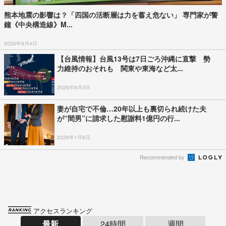
熊本地震の影響は？「四国の活断層は力を蓄え危ない」 専門家が警
鐘《中央構造線》M...
2026年8月4日
【台風情報】台風13号は7日ごろ沖縄に直撃 勢
力維持のおそれも 関東や東海など太...
2026年8月3日
妻が自宅で不倫…20年以上も裏切られ続けた夫
が“間男”に請求した慰謝料1億円の行...
2026年1月8日
Recommended by
アクセスランキング
最新
24時間
週間