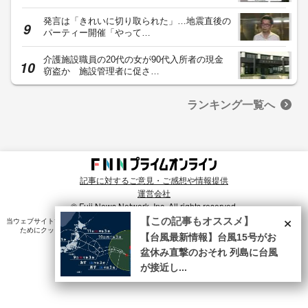
発言は「きれいに切り取られた」…地震直後の
パーティー開催「やって…
介護施設職員の20代の女が90代入所者の現金
窃盗か 施設管理者に促さ…
ランキング一覧へ
記事に対するご意見・ご感想や情報提供
運営会社
© Fuji News Network, Inc. All rights reserved.
×
【この記事もオススメ】
当ウェブサイトでは、ユーザのニーズ・興味・関⼼に合致したコンテンツや広告配信を提供する
ためにクッキーを使⽤しています。詳細は、
プライバシーポリシー
をご確認ください。
【台風最新情報】台風15号がお
盆休み直撃のおそれ 列島に台風
が接近し...