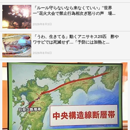
「ルール守らないなら来なくていい」“世界
一”花火大会で禁止行為相次ぎ怒りの声 場...
2026年8月3日
「うわ、生きてる」動くアニサキス25匹 酢や
ワサビでは死滅せず…「予防には加熱と...
2026年8月6日