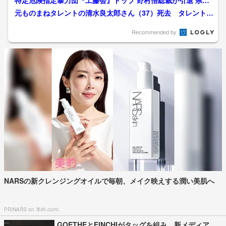
特定危険指定暴力団『工藤会』トップ 野村悟総裁が引退 県公
安委員会が公示 工藤会...
元ものまねタレントの清水良太郎さん（37）死去 タレント・
清水アキラさんの息子
Recommended by
NARSの新クレンジングオイルで毎朝、メイク映えする潤い美肌へ
PR(NARS on 美的.com)
GOETHEとFINCHIがタッグを組み、新メディア