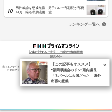
男性教諭を懲戒免職 男子バレー部顧問が部費
14万円余を私的流用…旅…
ランキング一覧へ
記事に対するご意見・ご感想や情報提供
運営会社
© Fuji News Network, Inc. All rights reserved.
×
【この記事もオススメ】
当ウェブサイトでは、ユーザのニーズ・興味・関⼼に合致したコンテンツや広告配信を提供する
“福岡県議会のドン”蔵内議長
ためにクッキーを使⽤しています。詳細は、
プライバシーポリシー
をご確認ください。
「ネパールは天国だった」 海外
出張の意義...