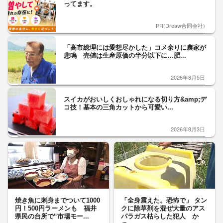
ってます。
PR(Dreaw合同会社)
「高市総理には愛想尽かした」コメ余りに農家が
悲鳴 売値は生産原価の半分以下に…肥...
2026年8月5日
スイカがおいしくおしゃれになる切り方&amp;デ
コ技！基本の三角カットから可愛い...
2026年8月3日
焼き魚に刺身までついて1000
「全身震えた。恐怖で」 タン
円！500円ラーメンも 福井
クに除草剤を混ぜ大量のアス
県民の台所で“市場モー...
パラガス枯らした犯人 か