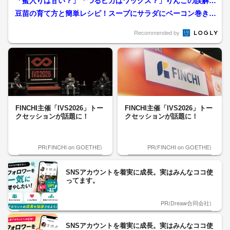
「蜜入りは甘い？」「つるピカはワックス？」りんごの誤解を
野菜ソムリエが解説！簡単...
豆苗の育て方と簡単レシピ！スープにサラダにベーコン巻き
に…栄養豊富で収穫も楽しい...
Recommended by
FINCHI主催「IVS2026」トー
FINCHI主催「IVS2026」トー
クセッションが話題に！
クセッションが話題に！
PR(FINCHI on GOETHE)
PR(FINCHI on GOETHE)
SNSアカウントを着実に成長。実はみんなココ使
ってます。
PR(Dreaw合同会社)
SNSアカウントを着実に成長。実はみんなココ使