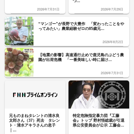
つ...
2026年7月31日
2026年7月29日
“マンゴー”が長野で大豊作 「変わったことをや
ってみたい」農業経験ゼロの85歳元...
2026年8月2日
【地震の影響】高速通行止めで鹿児島のぶどう農
園が出荷危機 「一番美味しい時に届け...
2026年7月31日
元ものまねタレントの清水良
特定危険指定暴力団『工藤
太郎さん（37）死去 タレン
会』トップ 野村悟総裁が引退
ト・清水アキラさんの息子
県公安委員会が公示 工藤会...
｜...