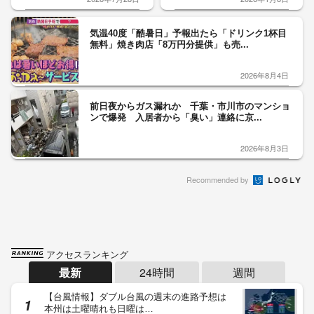
気温40度「酷暑日」予報出たら「ドリンク1杯目
無料」焼き肉店「8万円分提供」も売...
2026年8月4日
前日夜からガス漏れか 千葉・市川市のマンショ
ンで爆発 入居者から「臭い」連絡に京...
2026年8月3日
Recommended by
アクセスランキング
最新
24時間
週間
【台風情報】ダブル台風の週末の進路予想は
本州は土曜晴れも日曜は…