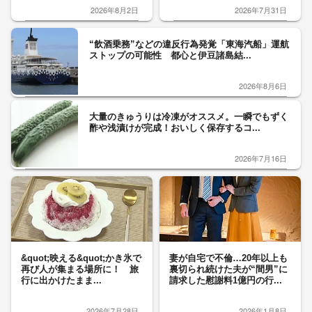
2026年8月2日
2026年7月31日
“飲酒乗務”などの違反行為発覚「東海汽船」運航
ストップの可能性 都心と伊豆諸島結...
2026年8月6日
大量のきゅうりは冷凍がオススメ。一瞬でもずく
酢や浅漬けが完成！おいしく保存するコ...
2026年7月16日
&quot;映える&quot;かき氷で
妻が自宅で不倫…20年以上も
再び人が集まる場所に！ 旅
裏切られ続けた夫が“間男”に
行に出かけたまま...
請求した慰謝料1億円の行...
2026年7月28日
2026年1月8日