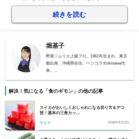
続きを読む
堀基子
野菜ソムリエ上級プロ。1961年生まれ、東京
都出身、沖縄県在住。ベジコラボokinawa代
表。
早稲田大学社会科学部卒業後、東京都内の広
告制作会社に入社し、企画・制作を担当。の
解決！気になる「食のギモン」の他の記事
ちにフリーランスとして独立し、食と医療分
野を得意とするコピーライター、ライターと
して活動。1999年、沖縄ならではの文化や自
スイカがおいしくおしゃれになる切り方＆デコ
技！基本の三角カッ…
然に魅せられて家族とともに移住。2008年、
野菜ソムリエ（初級）資格取得を皮切りに、
2026年8月3日
ライフ
食についての専門的な知識を学び、様々な資
格を取得。2016年、年に一度、全国約6万人