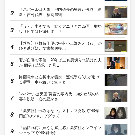
「ネパールは天国」蔵内議長の発言が波紋 維
新・吉村代表「福岡県議…
「うわ、生きてる」動くアニサキス25匹 酢や
ワサビでは死滅せず…「…
【速報】歌舞伎俳優の中村小三郎さん（77）が
ひき逃げ疑いで書類送検…
妻が自宅で不倫…20年以上も裏切られ続けた夫
が“間男”に請求した慰…
路面電車と右折車が衝突 運転手ら3人が逃げ
る瞬間 車を置いて堂々と…
“ネパールは天国”発言の蔵内氏 海外出張の内
容を説明「心の豊かさ…
「集英社に恨みはない」ストレス発散で“43億
円超”のジャンプグッズ…
「品切れ前に買うと満足感」集英社オンライン
ショップで“43億円分”…