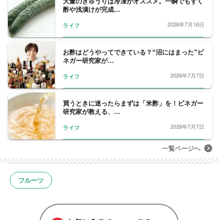
大量のきゅうりは冷凍がオススメ。一瞬でもずく
の野菜ソムリエが頂点を競い合う全国大会
酢や浅漬けが完成…
「野菜ソムリエアワード」にて銀賞を受賞。
2026年7月16日
ライフ
2019年、野菜ソムリエ上級プロ取得。
【資格】
野菜ソムリエ上級プロ（2019年取得）
お酢はどうやってできている？“沼にはまった”ビ
ネガー研究家が…
J Veganist 特任理事（2020年に国内第2号と
して取得）
2026年7月7日
ライフ
感染症対策マイスター（2021年取得）
冷凍生活アドバイザー（2020年取得）
買うときに迷ったらまずは「米酢」を！ビネガー
受験フードマイスター（2017年取得）ほか
研究家が教える、…
2026年7月7日
ライフ
一覧ページへ
フルーツ