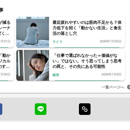
事
が減る
最近疲れやすいのは筋肉不足かも？体
レーナ
力低下を招く「動かない生活」と食生
ぱく源
活の落とし穴
7月31日
2026年7月30日
ライフ
「動か
「仕事で選ばれなかった＝価値がな
ジカル
い」ではない。そう思ってしまう思考
のすす
の罠と、その先にある可能性
7月30日
2026年7月9日
経済
一覧ページへ