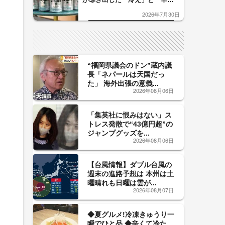
口」のおいしい関係 青く変化
2026年7月30日
した「辛口カーブ」が飲み頃の
サイン！
“福岡県議会のドン”蔵内議
長「ネパールは天国だっ
た」 海外出張の意義...
2026年08月06日
「集英社に恨みはない」ス
トレス発散で“43億円超”の
ジャンプグッズを...
2026年08月06日
【台風情報】ダブル台風の
週末の進路予想は 本州は土
曜晴れも日曜は雲が...
2026年08月07日
◆夏グルメ!冷凍きゅうり一
瞬でひと品 ◆辛くて冷た