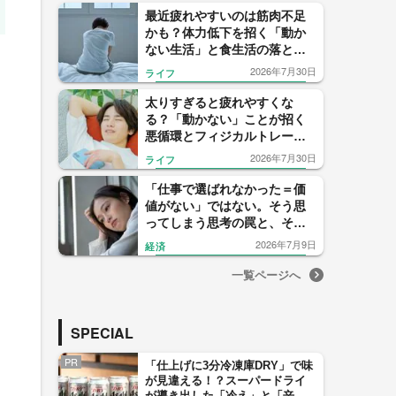
最近疲れやすいのは筋肉不足
かも？体力低下を招く「動か
ない生活」と食生活の落とし
穴
2026年7月30日
ライフ
太りすぎると疲れやすくな
る？「動かない」ことが招く
悪循環とフィジカルトレーナ
ーが教える1日8000歩のすすめ
2026年7月30日
ライフ
「仕事で選ばれなかった＝価
値がない」ではない。そう思
ってしまう思考の罠と、その
先にある可能性
2026年7月9日
経済
一覧ページへ
SPECIAL
PR
「仕上げに3分冷凍庫DRY」で味
が見違える！？スーパードライ
が導き出した「冷え」と「辛