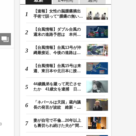
【速報】女性の脳腫瘍摘出
手術で誤って“腫瘍の無い部
位”を摘出 脳…
【台風情報】ダブル台風の
週末の進路予想は 本州は
土曜晴れも日曜は…
【台風情報】台風13号が沖
縄最接近、今後の進路は？
台風15号は「雨台…
【台風情報】台風15号は来
週、東日本や北日本に接近
か お盆期間中の…
44歳義弟を蹴って死亡させ
たか 41歳女を逮捕 日頃
から同じ敷地内の…
「ネパールは天国」蔵内議
長の発言が波紋 維新・吉
村代表「福岡県議…
妻が自宅で不倫…20年以上
0
も裏切られ続けた夫が“間
男”に請求した慰…