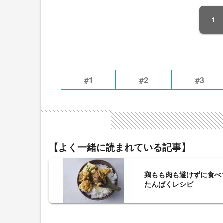
1
#1
#2
#3
【よく一緒に読まれている記事】
鶏もも肉も避けずに食べ
たんぱくレシピ