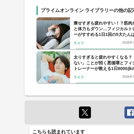
プライムオンライン ライブラリーの他の記
痩せすぎも疲れやすい！？筋肉
と体力もダウン…フィジカルト
ーがすすめる1日1回の5大たん
の習慣
2026年
ライフ
太りすぎると疲れやすくなる？
ない」ことが招く悪循環とフィ
トレーナーが教える1日8000歩
め
2026年
ライフ
こちらも読まれています