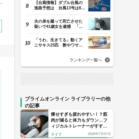
【台風情報】ダブル台風の
進路予想は 台風13号は8日
（土）正午には東…
夫の弟を蹴って死亡させた
疑いで41歳女を逮捕 「生
活態度に不満があ…
「うわ、生きてる」動くア
ニサキス25匹 酢やワサビ
では死滅せず…「…
ランキング一覧へ
プライムオンライン ライブラリーの他
の記事
痩せすぎも疲れやすい！？筋
肉が減ると体力もダウン…フ
ィジカルトレーナーがすすめ
る1日1回の5大たんぱく源の習
2026年7月31日
ライフ
慣