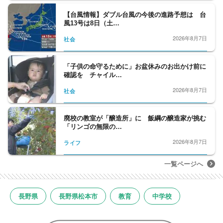
【台風情報】ダブル台風の今後の進路予想は 台
風13号は8日（土…
2026年8月7日
社会
「子供の命守るために」お盆休みのお出かけ前に
確認を チャイル…
2026年8月7日
社会
廃校の教室が「醸造所」に 飯綱の醸造家が挑む
「リンゴの無限の…
2026年8月7日
ライフ
一覧ページへ
長野県
長野県松本市
教育
中学校