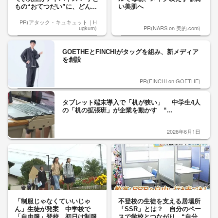
もの“おてつだい”に、どん...
い美肌へ
PR(アタック・キュキュット｜H
ugkum)
PR(NARS on 美的.com)
GOETHEとFINCHIがタッグを組み、新メディア
を創設
PR(FINCHI on GOETHE)
タブレット端末導入で「机が狭い」 中学生4人
の「机の拡張班」が企業を動かす “...
2026年6月1日
「制服じゃなくていいじゃ
不登校の生徒を支える居場所
ん」生徒が発案 中学校で
「SSR」とは？ 自分のペー
「自由服」登校 初日は制服
スで学校とつながり、“自分...