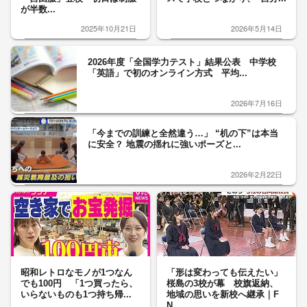
が半数...
2025年10月21日
2026年5月14日
2026年度「全国学力テスト」結果公表 中学校
「英語」で初のオンライン方式 平均...
2026年7月16日
「今までの訓練と全然違う…」 “机の下”は本当
に安全？ 地震の揺れに強いポーズと...
2026年2月22日
昭和レトロなモノが1つなん
「形は変わっても伝えたい」
でも100円 「1つ買ったら、
桜島の3校が幕 校旗返納、
いらないものも1つ持ち帰...
地域の思いを新校へ継承｜F
N...