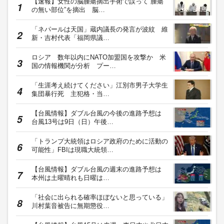
【速報】女性の脳腫瘍摘出手術で誤って“腫瘍
の無い部位”を摘出 脳…
「ネパールは天国」蔵内議長の発言が波紋 維
新・吉村代表「福岡県議…
ロシア 数年以内にNATO加盟国を攻撃か 米
国の情報機関が分析 プー…
「生涯考え続けてください」江別市男子大学生
集団暴行死 主犯格・当…
【台風情報】ダブル台風の今後の進路予想は
台風13号は9日（日）午後…
「トランプ大統領はロシア政府のために活動の
可能性」FBIは現職大統領…
【台風情報】ダブル台風の週末の進路予想は
本州は土曜晴れも日曜は…
「社会に出られる確率ほぼないと思っている」
川村葉音被告に無期懲役…