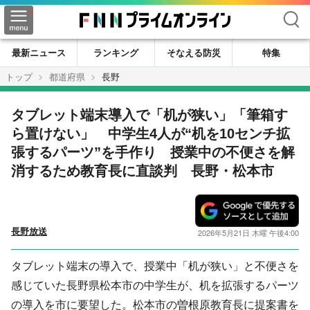
検索
最新ニュース
ランキング
そなえる防災
特集
トップ
都道府県
長野
タブレット端末導入で「机が狭い」「筆箱す
ら置けない」 中学生4人が“机を10センチ拡
張するパーツ”を手作り 授業中の不便さを解
消するため教育長に直談判 長野・松本市
長野放送
2026年5月21日 木曜 午後4:00
タブレット端末の導入で、授業中「机が狭い」と不便さを
感じていた長野県松本市の中学生が、机を拡張するパーツ
の導入を市に要望した。松本市の曽根原教育長に提案書を