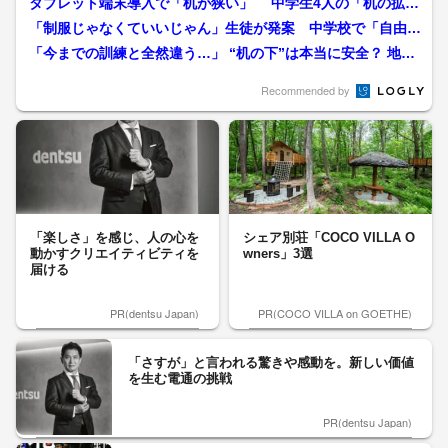
タブレット端末導入で「机が狭い」 中学生4人の「机の拡張
班」が企業を動かす “...
「制服じゃなくていいじゃん」生徒が発案 中学校で「自由
服」登校 初日は制服が半数...
「今までの訓練と全然違う…」 “机の下”は本当に安全？ 地震
の揺れに強いポーズと...
Recommended by
「楽しさ」を感じ、人の心を
シェア別荘「COCO VILLA O
動かすクリエイティビティを
wners」3選
届ける
PR(dentsu Japan)
PR(COCO VILLA on GOETHE)
「さすが」と言われる驚きや感動を。新しい価値
を生む電通の挑戦
PR(dentsu Japan)