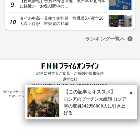
【台風情報】台風15号は来週、東日本や北日本
に接近か お盆期間中の…
タイの中高一貫校で銃乱射 教職員5人死亡20
人以上けが 容疑者の14歳…
ランキング一覧へ
記事に対するご意見・ご感想や情報提供
運営会社
© Fuji News Network, Inc. All rights reserved.
×
【この記事もオススメ】
当ウェブサイトでは、ユーザのニーズ・興味・関⼼に合致したコンテンツや広告配信を提供する
ためにクッキーを使⽤しています。詳細は、
プライバシーポリシー
をご確認ください。
ロシアのプーチン大統領 ロシア
軍の定員242万6000人に引き上
げる...