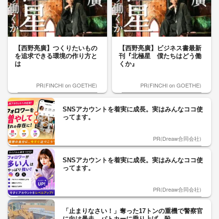
【西野亮廣】つくりたいもの
【西野亮廣】ビジネス書最新
を追求できる環境の作り方と
刊『北極星 僕たちはどう働
は
くか』
PR(FINCHI on GOETHE)
PR(FINCHI on GOETHE)
SNSアカウントを着実に成長。実はみんなココ使
ってます。
PR(Dreaw合同会社)
SNSアカウントを着実に成長。実はみんなココ使
ってます。
PR(Dreaw合同会社)
「止まりなさい！」奪った17トンの重機で警察官
に向け暴走…パトカーに乗り上げ 殺...