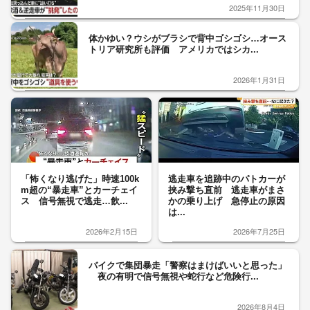
2025年11月30日
体かゆい？ウシがブラシで背中ゴシゴシ…オース
トリア研究所も評価 アメリカではシカ...
2026年1月31日
「怖くなり逃げた」時速100k
逃走車を追跡中のパトカーが
m超の“暴走車”とカーチェイ
挟み撃ち直前 逃走車がまさ
ス 信号無視で逃走…飲...
かの乗り上げ 急停止の原因
は...
2026年2月15日
2026年7月25日
バイクで集団暴走「警察はまけばいいと思った」
夜の有明で信号無視や蛇行など危険行...
2026年8月4日