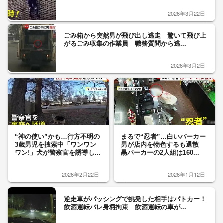
2026年3月22日
ごみ箱から突然男が飛び出し逃走 驚いて飛び上
がるごみ収集の作業員 職務質問から逃...
2026年3月2日
“神の使い”かも…行方不明の
まるで“忍者”…白いパーカー
3歳男児を捜索中「ワンワン
男が店内を物色するも退散
ワン!」犬が警察官を誘導し...
黒パーカーの2人組は160...
2026年2月22日
2026年1月12日
逆走車がパッシングで挑発した相手はパトカー！
飲酒運転バレ身柄拘束 飲酒運転の車が...