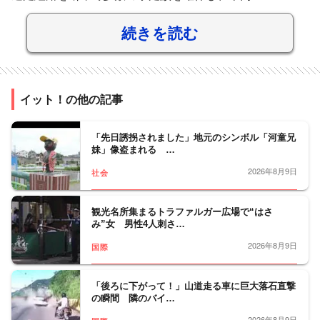
続きを読む
イット！の他の記事
「先日誘拐されました」地元のシンボル「河童兄
妹」像盗まれる …
2026年8月9日
社会
観光名所集まるトラファルガー広場で“はさ
み”女 男性4人刺さ…
2026年8月9日
国際
「後ろに下がって！」山道走る車に巨大落石直撃
の瞬間 隣のバイ…
2026年8月9日