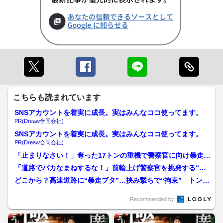
こちらも読まれています
SNSアカウントを着実に成長。実はみんなココ使ってます。
PR(Dreaw合同会社)
SNSアカウントを着実に成長。実はみんなココ使ってます。
PR(Dreaw合同会社)
「止まりなさい！」奪った17トンの重機で警察官に向け暴走…
パトカーに乗り上げ 殺...
「道路でバカなまねするな！」前輪上げ警察官を挑発する“ウ
ィリー集団” 確保された...
どこから？高速道路に“暴走ブタ”…挟み撃ちで“拘束” トンネ
ル“逆走イヌ”は自ら...
Recommended by