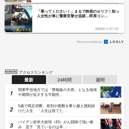
「乗ってください！」まるで映画のセリフ！助っ
人女性が車に警察官乗せ追跡…即席コン...
2025年11月11日
Recommended by
アクセスランキング
最新
24時間
週間
関東甲信地方では「警報級の大雨」となる地域
や期間が拡大する可能性…
5歳で両足切断、差別や困難を乗り越え挑戦続
けた人生 「人生は捨てた…
バイデン前米大統領（83）がん闘病で強い痛
み 息子「見ているのは本…