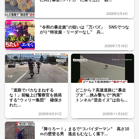
2026年2月4日
“令和の暴走族”の狙いは「万バズ」 SNSでつな
がり“特攻服・リーダーなし” 兵...
2026年7月16日
「道路でバカなまねする
どこから？高速道路に“暴走
な！」前輪上げ警察官を挑発
ブタ”…挟み撃ちで“拘束”
する“ウィリー集団” 確保さ
トンネル“逆走イヌ”は自ら...
れた...
2025年8月31日
2025年11月24日
「降りろー！」まるで“スパイダーマン” 高さ10
ｍの壁登る男 逃走もむなしく落下...