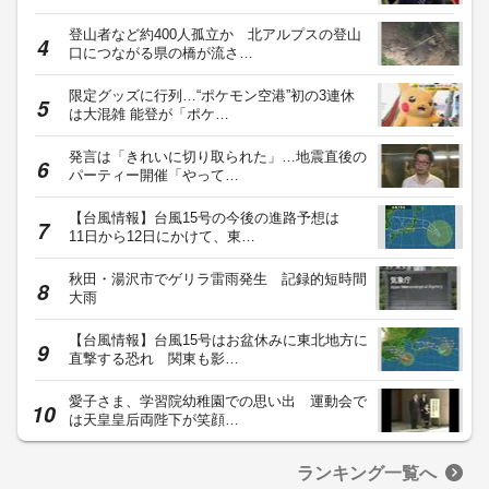
登山者など約400人孤立か 北アルプスの登山
口につながる県の橋が流さ…
限定グッズに行列…“ポケモン空港”初の3連休
は大混雑 能登が「ポケ…
発言は「きれいに切り取られた」…地震直後の
パーティー開催「やって…
【台風情報】台風15号の今後の進路予想は
11日から12日にかけて、東…
秋田・湯沢市でゲリラ雷雨発生 記録的短時間
大雨
【台風情報】台風15号はお盆休みに東北地方に
直撃する恐れ 関東も影…
愛子さま、学習院幼稚園での思い出 運動会で
は天皇皇后両陛下が笑顔…
ランキング一覧へ