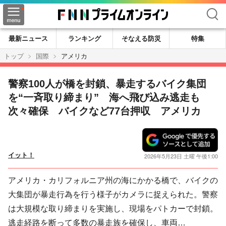
検索
最新ニュース
ランキング
そなえる防災
特集
トップ
国際
アメリカ
警察100人が橋を封鎖、暴走するバイク集団
を“一斉取り締まり” 海へ飛び込み逃走も
次々確保 バイクなど77台押収 アメリカ
イット！
2026年5月23日 土曜 午後1:00
アメリカ・カリフォルニア州の海にかかる橋で、バイクの
大集団が暴走行為を行う様子がカメラに捉えられた。警察
は大規模な取り締まりを実施し、現場をパトカーで封鎖。
逃走経路を断って多数の暴走族を確保し、車両…