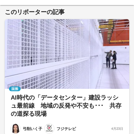
このリポーターの記事
国際
AI時代の「データセンター」建設ラッシ
ュ最前線 地域の反発や不安も･･･ 共存
の道探る現場
弓削いく子
フジテレビ
4月23日