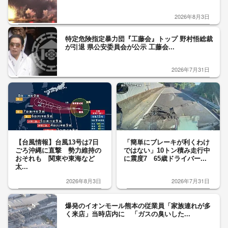
2026年8月3日
特定危険指定暴力団『工藤会』トップ 野村悟総裁
が引退 県公安委員会が公示 工藤会...
2026年7月31日
【台風情報】台風13号は7日
「簡単にブレーキが利くわけ
ごろ沖縄に直撃 勢力維持の
ではない」10トン積み走行中
おそれも 関東や東海など
に震度7 65歳ドライバー...
太...
2026年8月3日
2026年7月31日
爆発のイオンモール熊本の従業員「家族連れが多
く来店」当時店内に 「ガスの臭いした...