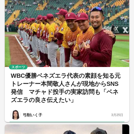
スポーツ
WBC優勝ベネズエラ代表の素顔を知る元
トレーナー本間敬人さんが現地からSNS
発信 マチャド投手の実家訪問も「ベネ
ズエラの良さ伝えたい」
弓削いく子
3月25日