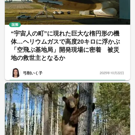
国際
“宇宙人の町”に現れた巨大な楕円形の機
体…ヘリウムガスで高度20キロに浮かぶ
「空飛ぶ基地局」開発現場に密着 被災
地の救世主となるか
弓削いく子
2025年10月22日