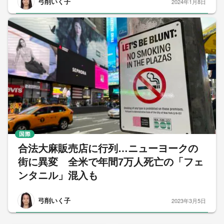
弓削いく子
2024年1月8日
国際
合法大麻販売店に行列…ニューヨークの
街に異変 全米で年間7万人死亡の「フェ
ンタニル」混入も
弓削いく子
2023年3月5日