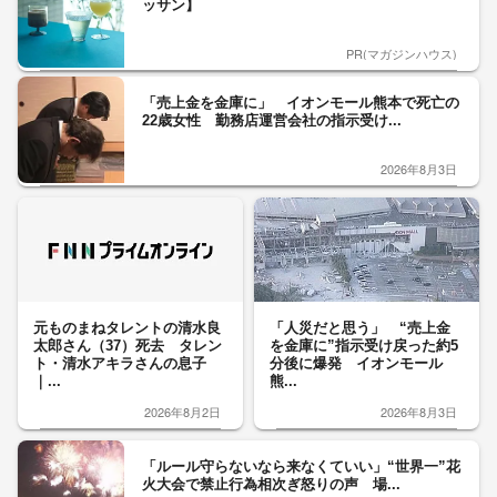
ッサン】
PR(マガジンハウス)
「売上金を金庫に」 イオンモール熊本で死亡の
22歳女性 勤務店運営会社の指示受け...
2026年8月3日
元ものまねタレントの清水良
「人災だと思う」 “売上金
太郎さん（37）死去 タレン
を金庫に”指示受け戻った約5
ト・清水アキラさんの息子
分後に爆発 イオンモール
｜...
熊...
2026年8月2日
2026年8月3日
「ルール守らないなら来なくていい」“世界一”花
火大会で禁止行為相次ぎ怒りの声 場...