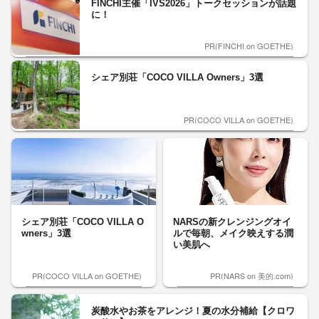
FINCHI主催「IVS2026」トークセッションが話題
に！
PR(FINCHI on GOETHE)
シェア別荘「COCO VILLA Owners」3選
PR(COCO VILLA on GOETHE)
シェア別荘「COCO VILLA O
NARSの新クレンジングオイ
wners」3選
ルで毎朝、メイク映えする潤
い美肌へ
PR(COCO VILLA on GOETHE)
PR(NARS on 美的.com)
炭酸水やお茶をアレンジ！夏の水分補給【クロワ