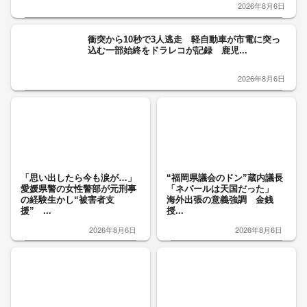
2026年8月6日
衝突から10秒で3人逃走 軽自動車が市電に突っ
込む一部始終をドラレコが記録 鹿児...
2026年8月6日
「思い出したら今も涙が…」
“福岡県議会のドン”蔵内議長
愛媛県警の女性警部が元刑事
「ネパールは天国だった」
の経験生かし“被害者支
海外出張の意義強調 金銭
援” ...
授...
2026年8月6日
2026年8月6日