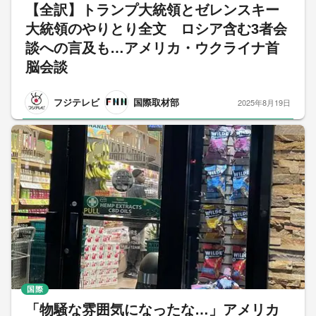
【全訳】トランプ大統領とゼレンスキー
大統領のやりとり全文 ロシア含む3者会
談への言及も…アメリカ・ウクライナ首
脳会談
フジテレビ
国際取材部
2025年8月19日
国際
「物騒な雰囲気になったな…」アメリカ