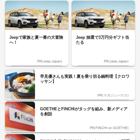
Jeepで家族と夏一番の大冒険
Jeep 抽選で3万円分ギフト当
へ！
たる
PR(Jeep Japan)
PR(Jeep Japan)
早見優さんも実践！夏を乗り切る鍋料理【クロワ
ッサン】
PR(マガジンハウス)
GOETHEとFINCHIがタッグを組み、新メディア
を創設
PR(FINCHI on GOETHE)