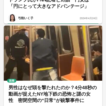
「円にとって大きなアドバンテージ」
弓削いく子
2024年4月24日
国際
男性はなぜ頭を撃たれたのか？4分48秒の
動画が捉えたNY地下鉄の恐怖と謎の女
性 密閉空間の“日常”が銃撃事件に