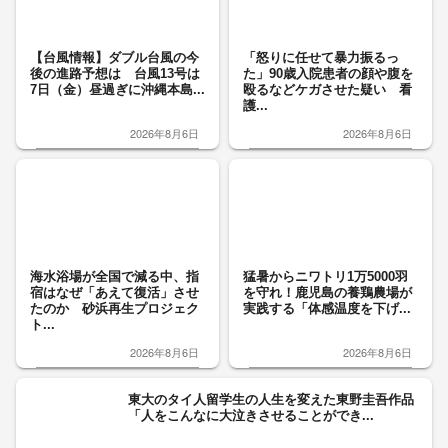
【台風情報】ダブル台風の今
「怒りに任せて暴力振るっ
後の進路予想は 台風13号は
た」90歳入院患者の顔や腹を
7日（金）昼過ぎに沖縄本島...
殴るなどケガさせた疑い 看
護...
2026年8月6日
2026年8月6日
海水浴場が全国で減る中、指
猛暑からニワトリ1万5000羽
宿はなぜ「あえて復活」させ
を守れ！鹿児島の養鶏農場が
たのか 砂浜再生プロジェク
実践する「体感温度を下げ...
ト...
2026年8月6日
2026年8月6日
東大のタイ人留学生の人生を変えた東野圭吾作品
「人をこんなに大泣きさせることができ...