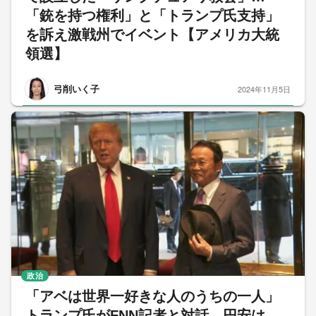
「銃を持つ権利」と「トランプ氏支持」
を訴え激戦州でイベント【アメリカ大統
領選】
弓削いく子
2024年11月5日
政治
「アベは世界一好きな人のうちの一人」
トランプ氏がFNN記者と対話 円安は