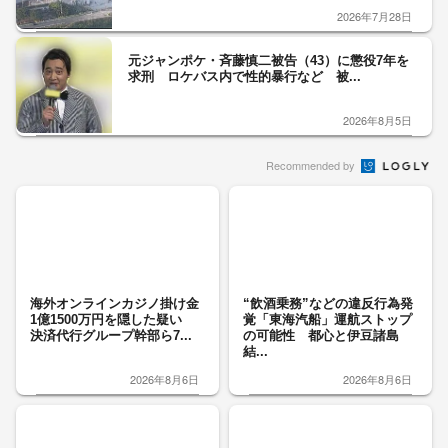
2026年7月28日
元ジャンポケ・斉藤慎二被告（43）に懲役7年を
求刑 ロケバス内で性的暴行など 被...
2026年8月5日
Recommended by
海外オンラインカジノ掛け金
“飲酒乗務”などの違反行為発
1億1500万円を隠した疑い
覚「東海汽船」運航ストップ
決済代行グループ幹部ら7...
の可能性 都心と伊豆諸島
結...
2026年8月6日
2026年8月6日