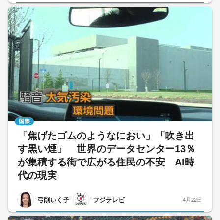
国際
「焦げたゴムのようなにおい」「吹き出
す黒い煙」 世界のデータセンター13％
が集積する街で広がる住民の不安 AI時
代の現実
弓削いく子
フジテレビ
4月22日