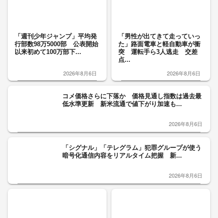
「週刊少年ジャンプ」平均発
「男性が出てきて走っていっ
行部数98万5000部 公表開始
た」路面電車と軽自動車が衝
以来初めて100万部下...
突 運転手ら3人逃走 交差
点...
2026年8月6日
2026年8月6日
コメ価格さらに下落か 価格見通し指数は過去最
低水準更新 新米流通で値下がり加速も...
2026年8月6日
「シグナル」「テレグラム」犯罪グループが使う
暗号化通信内容をリアルタイム把握 新...
2026年8月6日