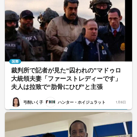
国際
裁判所で記者が見た“囚われの”マドゥロ
大統領夫妻「ファーストレディーです」
夫人は拉致で“肋骨にひび”と主張
弓削いく子
ハンター・ホイジュラット
1月6日