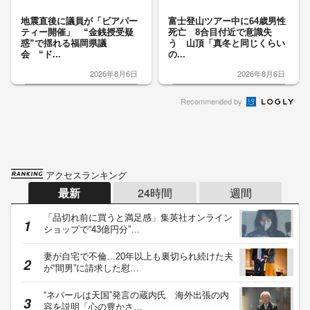
地震直後に議員が「ビアパー
富士登山ツアー中に64歳男性
ティー開催」 “金銭授受疑
死亡 8合目付近で意識失
惑”で揺れる福岡県議
う 山頂「真冬と同じくらい
会 “ド...
の...
2026年8月6日
2026年8月6日
Recommended by
アクセスランキング
最新
24時間
週間
「品切れ前に買うと満足感」集英社オンライン
ショップで“43億円分”…
妻が自宅で不倫…20年以上も裏切られ続けた夫
が“間男”に請求した慰…
“ネパールは天国”発言の蔵内氏 海外出張の内
容を説明「心の豊かさ…