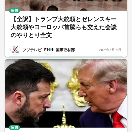
国際
【全訳】トランプ大統領とゼレンスキー
大統領やヨーロッパ首脳らも交えた会談
のやりとり全文
フジテレビ
国際取材部
2025年8月20日
国際