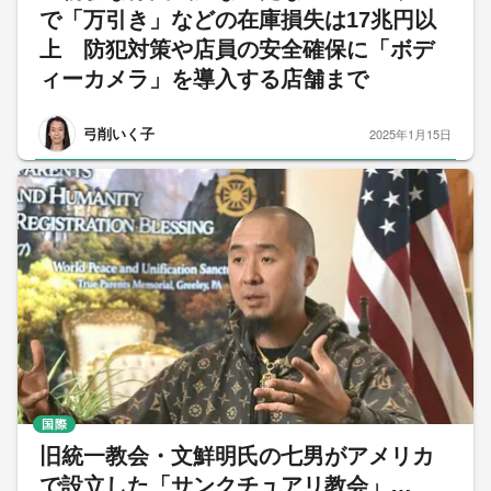
で「万引き」などの在庫損失は17兆円以
上 防犯対策や店員の安全確保に「ボデ
ィーカメラ」を導入する店舗まで
弓削いく子
2025年1月15日
国際
旧統一教会・文鮮明氏の七男がアメリカ
で設立した「サンクチュアリ教会」…