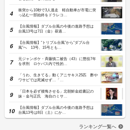
衝突から10秒で3人逃走 軽自動車が市電に突
っ込む一部始終をドラレコ…
【台風情報】ダブル台風の今後の進路予想は
台風13号は7日（金）昼過…
【台風情報】“トリプル台風”から“ダブル台
風”へ 13号、15号とも…
元ジャンポケ・斉藤慎二被告（43）に懲役7年
を求刑 ロケバス内で性的…
「うわ、生きてる」動くアニサキス25匹 酢や
ワサビでは死滅せず…「…
「日本を必ず後悔させる」北朝鮮金総書記の
妹・金与正氏 海自のミサ…
【台風情報】ダブル台風の今後の進路予想は
台風13号は8日（土）にか…
ランキング一覧へ