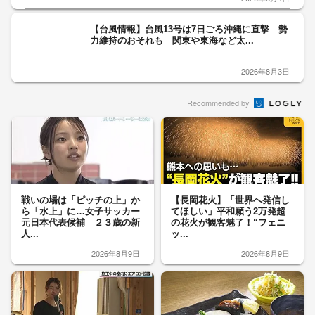
【台風情報】台風13号は7日ごろ沖縄に直撃 勢
力維持のおそれも 関東や東海など太...
2026年8月3日
Recommended by
戦いの場は「ピッチの上」か
【長岡花火】「世界へ発信し
ら「水上」に…女子サッカー
てほしい」平和願う2万発超
元日本代表候補 ２３歳の新
の花火が観客魅了！“フェニ
人...
ッ...
2026年8月9日
2026年8月9日