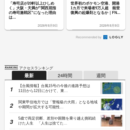
「寿司店が20軒以上ひしめ
世界初のポケモン空港、開港
く」大阪・天満が”関西屈指
1カ月で来場者9万人超 能登
の寿司激戦区”になった理由
復興の起爆剤となるか｜FN...
は...
2026年8月9日
2026年8月9日
Recommended by
アクセスランキング
最新
24時間
週間
【台風情報】台風15号の今後の進路予想は
11日から12日にかけて、東…
関東甲信地方では「警報級の大雨」となる地域
や期間が拡大する可能性…
5歳で両足切断、差別や困難を乗り越え挑戦続
けた人生 「人生は捨てた…