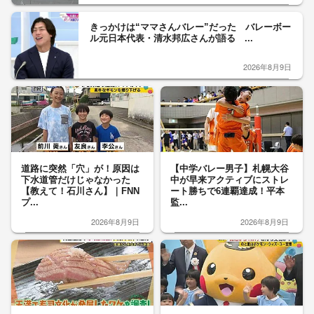
きっかけは“ママさんバレー”だった バレーボー
ル元日本代表・清水邦広さんが語る ...
2026年8月9日
道路に突然「穴」が！原因は
【中学バレー男子】札幌大谷
下水道管だけじゃなかった
中が早来アクティブにストレ
【教えて！石川さん】｜FNN
ート勝ちで6連覇達成！平本
プ...
監...
2026年8月9日
2026年8月9日