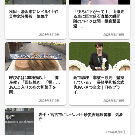
秋田・湯沢市にレベル4土砂
「後ろに下がって！」山道走
災害危険警報 気象庁
る車に巨大落石直撃の瞬間
隣のバイクは間一髪直撃回
避 ...
2026年8月9日
2026年8月9日
呼び名は100種類以上 「御
高市総理 非核三原則「堅持
座候」「回転焼き」「暫」…
している」 長崎平和祈念式
あんこ入りのあの和菓子を
典あいさつ全文｜FNNプラ
関...
イ...
2026年8月9日
2026年8月9日
岩手・宮古市にレベル4土砂災害危険警報 気象
庁
2026年8月9日