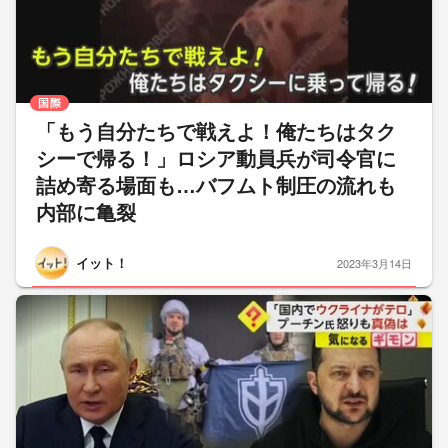
国際
「もう自分たちで戦えよ！俺たちはタク
シーで帰る！」ロシア動員兵が司令官に
詰め寄る場面も…バフムト制圧の流れも
内部に亀裂
イット！
2023年3月14日