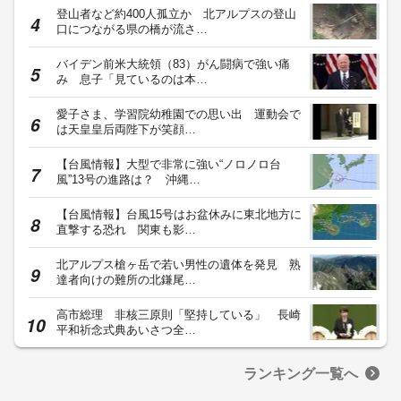
登山者など約400人孤立か 北アルプスの登山
口につながる県の橋が流さ…
バイデン前米大統領（83）がん闘病で強い痛
み 息子「見ているのは本…
愛子さま、学習院幼稚園での思い出 運動会で
は天皇皇后両陛下が笑顔…
【台風情報】大型で非常に強い“ノロノロ台
風”13号の進路は？ 沖縄…
【台風情報】台風15号はお盆休みに東北地方に
直撃する恐れ 関東も影…
北アルプス槍ヶ岳で若い男性の遺体を発見 熟
達者向けの難所の北鎌尾…
高市総理 非核三原則「堅持している」 長崎
平和祈念式典あいさつ全…
ランキング一覧へ