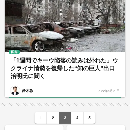
国際
「1週間でキーウ陥落の読みは外れた」ウ
クライナ情勢を復帰した“知の巨人”出口
治明氏に聞く
鈴木款
2022年4月22日
1
2
3
4
5