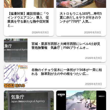
【猛暑対策】建設現場に「ウ
大トロもウニも165円…寿司5
インドウエアコン」導入 従
貫に赤だし＆サラダ付きのラ
業員を守る新たな熱中症対策
ンチが“770円” 人気...
と...
2026年8月9日
2026年8月9日
宮城・栗原市西部と大崎市西部にレベル4土砂災
害危険警報 気象庁｜FNNプライムオ...
2026年8月9日
名物のイチョウ並木に一体何が？54本が一斉に枯
れる 除草剤が土の中の根をつたい広...
2026年8月9日