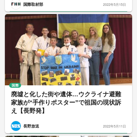
国際取材部
2022年5月15日
国際
廃墟と化した街や遺体…ウクライナ避難
家族が“手作りポスター”で祖国の現状訴
え【長野発】
長野放送
2022年5月11日