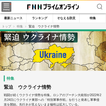
検索
最新ニュース
ランキング
そなえる防災
特集
トップ
特集
緊迫 ウクライナ情勢
緊迫 ウクライナ情勢
戦闘が続くウクライナ情勢を特集。ロシアのプーチン大統領が2022年2
月24日にウクライナ東部への「特別軍事作戦」を行うと発表し軍事侵
攻を開始。先行きが見えないまま犠牲は拡大している。