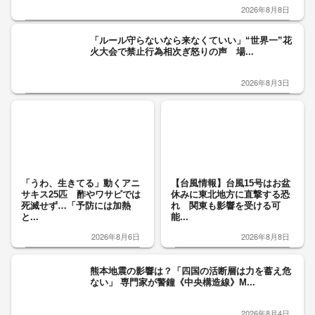
2026年8月8日
「ルール守らないなら来なくていい」“世界一”花
火大会で禁止行為相次ぎ怒りの声 場...
2026年8月3日
「うわ、生きてる」動くアニ
【台風情報】台風15号はお盆
サキス25匹 酢やワサビでは
休みに東北地方に直撃する恐
死滅せず…「予防には加熱
れ 関東も影響を受ける可
と...
能...
2026年8月6日
2026年8月8日
熊本地震の影響は？「四国の活断層は力を蓄え危
ない」 専門家が警鐘《中央構造線》M...
2026年8月4日