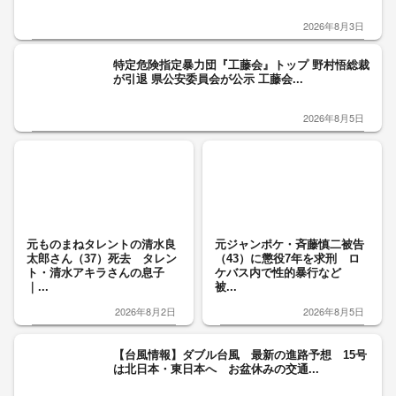
2026年8月3日
特定危険指定暴力団『工藤会』トップ 野村悟総裁
が引退 県公安委員会が公示 工藤会...
2026年8月5日
元ものまねタレントの清水良
元ジャンポケ・斉藤慎二被告
太郎さん（37）死去 タレン
（43）に懲役7年を求刑 ロ
ト・清水アキラさんの息子
ケバス内で性的暴行など
｜...
被...
2026年8月2日
2026年8月5日
【台風情報】ダブル台風 最新の進路予想 15号
は北日本・東日本へ お盆休みの交通...