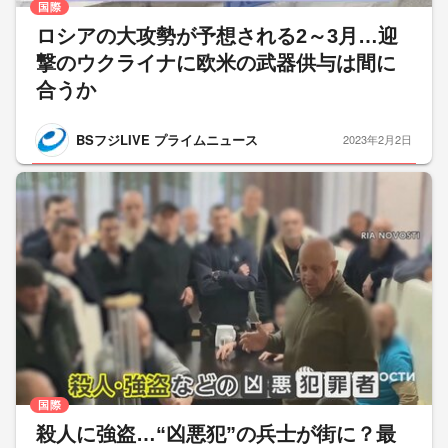
国際
ロシアの大攻勢が予想される2～3月…迎
撃のウクライナに欧米の武器供与は間に
合うか
BSフジLIVE プライムニュース
2023年2月2日
国際
殺人に強盗…“凶悪犯”の兵士が街に？最