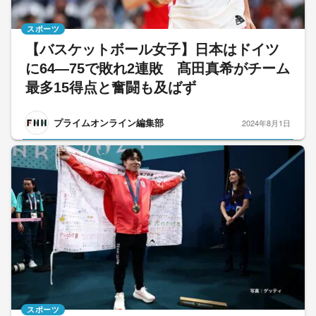
スポーツ
【バスケットボール女子】日本はドイツ
に64―75で敗れ2連敗 髙田真希がチーム
最多15得点と奮闘も及ばず
プライムオンライン編集部
2024年8月1日
スポーツ