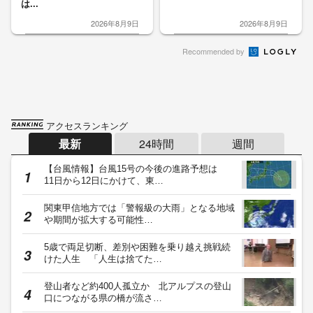
は...
2026年8月9日
2026年8月9日
Recommended by
アクセスランキング
最新
24時間
週間
【台風情報】台風15号の今後の進路予想は
11日から12日にかけて、東…
関東甲信地方では「警報級の大雨」となる地域
や期間が拡大する可能性…
5歳で両足切断、差別や困難を乗り越え挑戦続
けた人生 「人生は捨てた…
登山者など約400人孤立か 北アルプスの登山
口につながる県の橋が流さ…