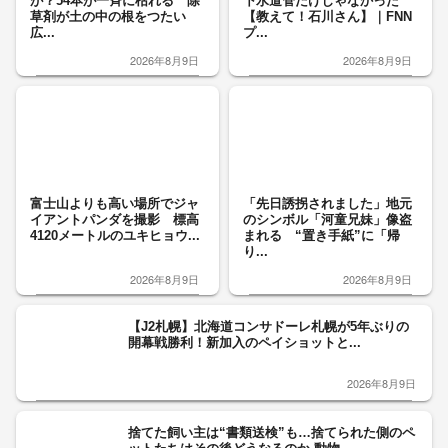
が？54本が一斉に枯れる 除
下水道管だけじゃなかった
草剤が土の中の根をつたい
【教えて！石川さん】｜FNN
広...
プ...
2026年8月9日
2026年8月9日
富士山よりも高い場所でジャ
「先日誘拐されました」地元
イアントパンダを撮影 標高
のシンボル「河童兄妹」像盗
4120メートルのユキヒョウ...
まれる “置き手紙”に「帰
り...
2026年8月9日
2026年8月9日
【J2札幌】北海道コンサドーレ札幌が5年ぶりの
開幕戦勝利！新加入のペイショットと...
2026年8月9日
捨てた飼い主は“書類送検”も…捨てられた側のペ