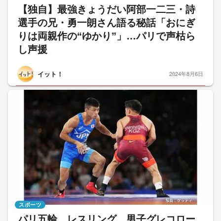
【独自】最強きょうだい阿部一二三・詩
選手の兄・勇一朗さん語る秘話「おにぎ
りは両親作の“ゆかり”」…パリで声枯ら
し声援
イット！
2024年8月6日
スポーツ
パリ五輪 レスリング 男子グレコロー