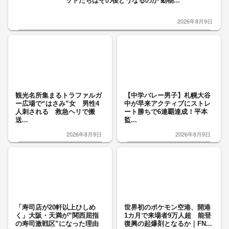
ットたちはその後どうなるのか 動物...
2026年8月9日
観光名所集まるトラファルガ
【中学バレー男子】札幌大谷
ー広場で“はさみ”女 男性4
中が早来アクティブにストレ
人刺される 救急ヘリで搬
ート勝ちで6連覇達成！平本
送...
監...
2026年8月9日
2026年8月9日
「寿司店が20軒以上ひしめ
世界初のポケモン空港、開港
く」大阪・天満が”関西屈指
1カ月で来場者9万人超 能登
の寿司激戦区”になった理由
復興の起爆剤となるか｜FN...