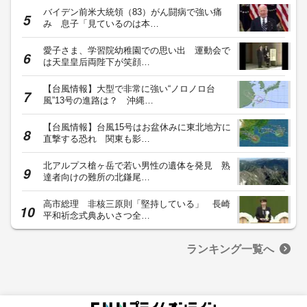
バイデン前米大統領（83）がん闘病で強い痛
み 息子「見ているのは本…
愛子さま、学習院幼稚園での思い出 運動会で
は天皇皇后両陛下が笑顔…
【台風情報】大型で非常に強い“ノロノロ台
風”13号の進路は？ 沖縄…
【台風情報】台風15号はお盆休みに東北地方に
直撃する恐れ 関東も影…
北アルプス槍ヶ岳で若い男性の遺体を発見 熟
達者向けの難所の北鎌尾…
高市総理 非核三原則「堅持している」 長崎
平和祈念式典あいさつ全…
ランキング一覧へ