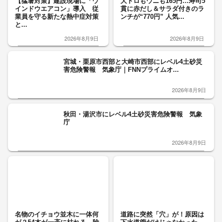
【猛暑対策】建設現場に「ウ
大トロもウニも165円…寿司5
インドウエアコン」導入 従
貫に赤だし＆サラダ付きのラ
業員を守る新たな熱中症対策
ンチが“770円” 人気...
と...
2026年8月9日
2026年8月9日
宮城・栗原市西部と大崎市西部にレベル4土砂災
害危険警報 気象庁｜FNNプライムオ...
2026年8月9日
秋田・湯沢市にレベル4土砂災害危険警報 気象
庁
2026年8月9日
名物のイチョウ並木に一体何
道路に突然「穴」が！原因は