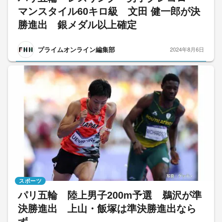
マンスタイル60キロ級 文田 健一郎が決
勝進出 銀メダル以上確定
プライムオンライン編集部
2024年8月6日
スポーツ
パリ五輪 陸上男子200m予選 鵜沢が準
決勝進出 上山・飯塚は準決勝進出なら
ず