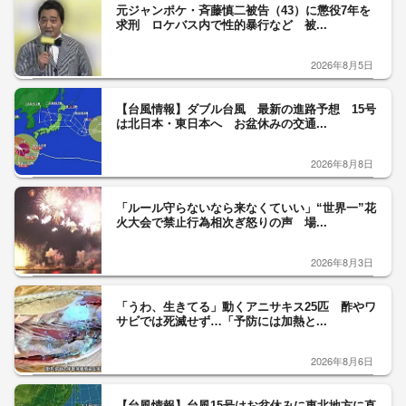
元ジャンポケ・斉藤慎二被告（43）に懲役7年を
求刑 ロケバス内で性的暴行など 被...
2026年8月5日
【台風情報】ダブル台風 最新の進路予想 15号
は北日本・東日本へ お盆休みの交通...
2026年8月8日
「ルール守らないなら来なくていい」“世界一”花
火大会で禁止行為相次ぎ怒りの声 場...
2026年8月3日
「うわ、生きてる」動くアニサキス25匹 酢やワ
サビでは死滅せず…「予防には加熱と...
2026年8月6日
【台風情報】台風15号はお盆休みに東北地方に直