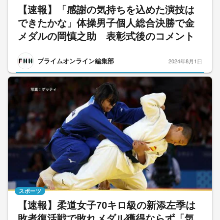
【速報】「感謝の気持ちを込めた演技は
できたかな」体操男子個人総合決勝で金
メダルの岡慎之助 表彰式後のコメント
プライムオンライン編集部
2024年8月1日
スポーツ
【速報】柔道女子70キロ級の新添左季は
敗者復活戦で敗れメダル獲得ならず「気