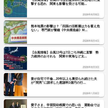
撃する恐れ 関東も影響を受ける可能...
2026年8月8日
熊本地震の影響は？「四国の活断層は力を蓄え危
ない」 専門家が警鐘《中央構造線》M...
2026年8月4日
【台風情報】台風13号は7日ごろ沖縄に直撃 勢
力維持のおそれも 関東や東海など太...
2026年8月3日
妻が自宅で不倫…20年以上も裏切られ続けた夫
が“間男”に請求した慰謝料1億円の行...
2026年1月8日
愛子さま、学習院幼稚園での思い出 運動会では