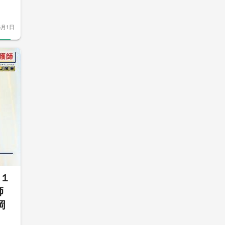
6月1日
の１
師
岡