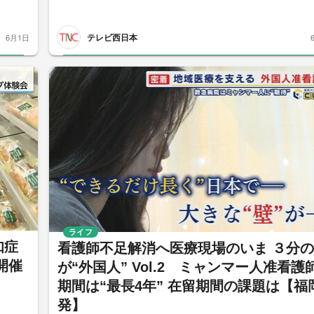
テレビ西日本
6月1日
ライフ
知症
看護師不足解消へ医療現場のいま ３分
開催
が“外国人” Vol.2 ミャンマー人准看護
期間は“最長4年” 在留期間の課題は【福
発】