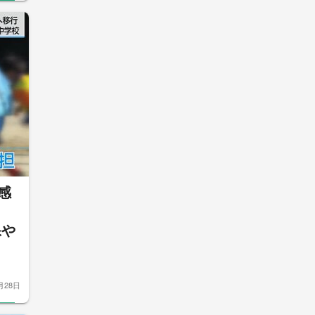
感
保や
月28日