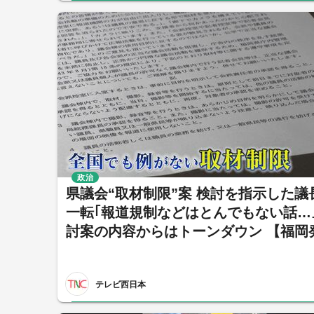
政治
県議会“取材制限”案 検討を指示した議
一転｢報道規制などはとんでもない話…｣
討案の内容からはトーンダウン 【福岡
テレビ西日本