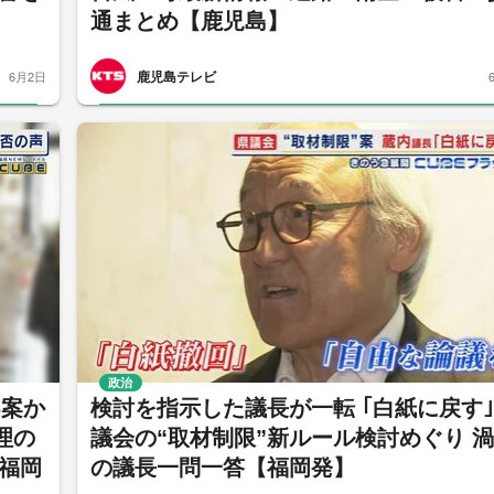
通まとめ【鹿児島】
鹿児島テレビ
6月2日
政治
%案か
検討を指示した議長が一転 ｢白紙に戻す｣
理の
議会の“取材制限”新ルール検討めぐり 
【福岡
の議長一問一答【福岡発】