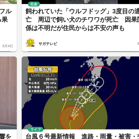
社会
フル
飼われていた「ウルフドッグ」3度目の
る果
亡 周辺で飼い犬のチワワが死亡 因果
係は不明だが住民からは不安の声も
サガテレビ
6月4日
ライフ
響を
台風６号最新情報 進路・雨量・被害・