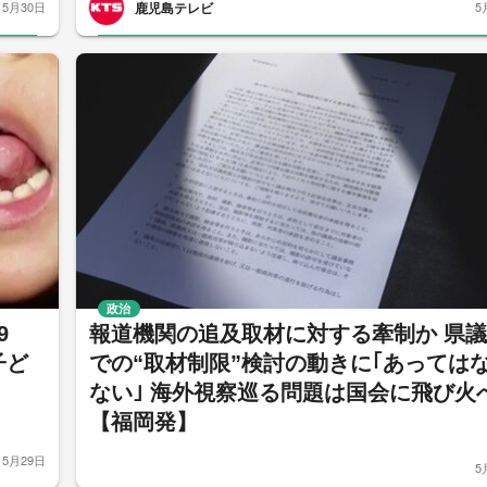
鹿児島テレビ
5月30日
5
政治
9
報道機関の追及取材に対する牽制か 県
子ど
での“取材制限”検討の動きに｢あっては
ない｣ 海外視察巡る問題は国会に飛び火
【福岡発】
5月29日
5