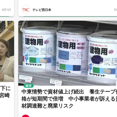
テレビ西日本
6月1日
5
経済
高下に
中東情勢で資材値上げ続出 養生テープ
宮崎
格が短期間で倍増 中小事業者が訴える
材調達難と廃業リスク