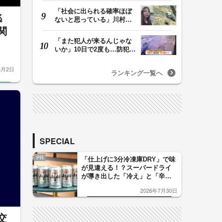
「社会に出られる確率ほぼ
逃
ないと思っている」川村葉
音被告に無期懲役…
関
「また犯人が来るんじゃな
いか」10日で2度も…防犯カ
メラが捉えた“タ…
6月2日
ランキング一覧へ
SPECIAL
PR
「仕上げに3分冷凍庫DRY」で味
が見違える！？スーパードライ
が導き出した「冷え」と「辛
口」のおいしい関係 青く変化
2026年7月30日
した「辛口カーブ」が飲み頃の
サイン！
交