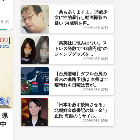
「薬もありますよ」15歳少
女に性的暴行し動画撮影の
6月2日
疑い 54歳男を再...
2026年08月07日
「集英社に恨みはない」ス
トレス発散で“43億円超”の
ジャンプグッズを...
2026年08月06日
【台風情報】ダブル台風の
週末の進路予想は 本州は土
曜晴れも日曜は雲が...
2026年08月07日
「日本を必ず後悔させる」
北朝鮮金総書記の妹・金与
 県
正氏 海自のミサイル...
2026年08月05日
渦中