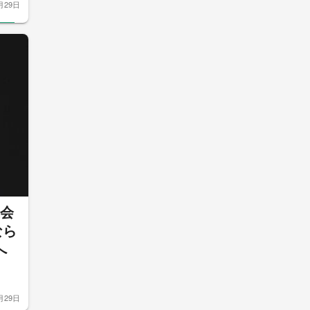
月29日
議会
なら
へ
月29日