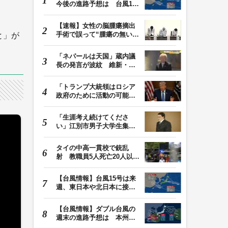
今後の進路予想は 台風13
号は9日（日）午後…
【速報】女性の脳腫瘍摘出
手術で誤って“腫瘍の無い部
と」が
位”を摘出 脳…
「ネパールは天国」蔵内議
長の発言が波紋 維新・吉
村代表「福岡県議…
「トランプ大統領はロシア
政府のために活動の可能
性」FBIは現職大統領…
「生涯考え続けてくださ
い」江別市男子大学生集団
暴行死 主犯格・当…
タイの中高一貫校で銃乱
射 教職員5人死亡20人以上
けが 容疑者の14歳…
【台風情報】台風15号は来
週、東日本や北日本に接近
か お盆期間中の…
【台風情報】ダブル台風の
週末の進路予想は 本州は
土曜晴れも日曜は…