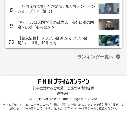
「品切れ前に買うと満足感」集英社オンライン
ショップで“43億円分”…
“ネパールは天国”発言の蔵内氏 海外出張の内
容を説明「心の豊かさ…
【台風情報】“トリプル台風”から“ダブル台
風”へ 13号、15号とも…
ランキング一覧へ
記事に対するご意見・ご感想や情報提供
運営会社
© Fuji News Network, Inc. All rights reserved.
当ウェブサイトでは、ユーザのニーズ・興味・関⼼に合致したコンテンツや広告配信を提供する
ためにクッキーを使⽤しています。詳細は、
プライバシーポリシー
をご確認ください。