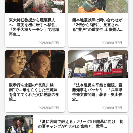
東大特任教授から燻製職人
熊本地震以降は問い合わせが
へ 震災を機に岩手へ移住、
「2倍から3倍に」見直され
「岩手大槌サーモン」で地域
る“井戸”の重要性 工事費込...
再生...
2026年8月7日
2026年8月7日
親孝行を念願の“長良川鵜
「法令違反を平然と継続」斎
飼”で…母を亡くした三姉妹
藤知事をバッサリ 「兵庫県
を育ててくれた父に感謝の夜
告発文書問題」著者・奥山俊
親...
宏...
2026年8月7日
2026年8月7日
「夏に宮崎で鍛える」Jリーグ8月開幕に向け 初
の夏キャンプが行われた宮崎と、世界...