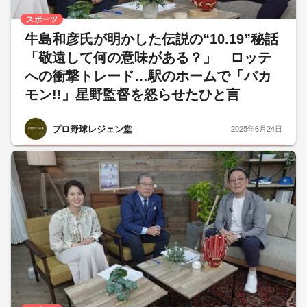
スポーツ
牛島和彦氏が明かした伝説の“10.19”秘話
「敬遠して何の意味がある？」 ロッテ
への衝撃トレード…駅のホームで「バカ
モン!!」星野監督を怒らせたひと言
プロ野球レジェン堂
2025年6月24日