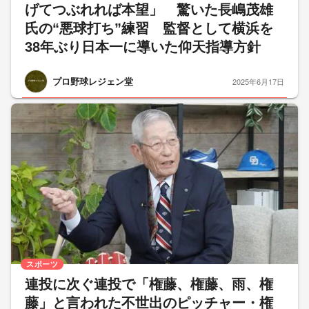
げてつぶれれば本望」 驚いた長嶋茂雄
氏の“悪球打ち”練習 監督として横浜を
38年ぶり日本一に導いた仰天指導方針
プロ野球レジェン堂
2025年6月17日
スポーツ
連投に次ぐ連投で「権藤、権藤、雨、権
藤」と言われた不世出のピッチャー・権