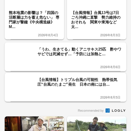
熊本地震の影響は？「四国の
【台風情報】台風13号は7日
活断層は力を蓄え危ない」 専
ごろ沖縄に直撃 勢力維持の
門家が警鐘《中央構造線》
おそれも 関東や東海など
M...
太...
2026年8月4日
2026年8月3日
「うわ、生きてる」動くアニサキス25匹 酢やワ
サビでは死滅せず…「予防には加熱と...
2026年8月6日
【台風情報】トリプル台風の可能性 熱帯低気
圧“台風のたまご”発生 日本の南には台...
2026年8月5日
Recommended by