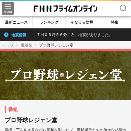
検索
最新ニュース
ランキング
そなえる防災
特集
地震情報
７日０６時５６分ころ、地震がありました。
トップ
番組発
プロ野球レジェン堂
プロ野球レジェン堂
長嶋・王を仰ぎ見ながら昭和を彩ったプロ野球選手たちの偉大な功績や