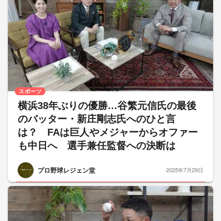
スポーツ
横浜38年ぶりの優勝…谷繁元信氏の最後
のバッター・新庄剛志氏へのひと言
は？ FAは巨人やメジャーからオファー
も中日へ 選手兼任監督への決断は
プロ野球レジェン堂
2025年7月29日