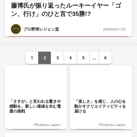
藤博氏が振り返ったルーキーイヤー「ゴ
ン、行け」のひと言で35勝!?
プロ野球レジェン堂
2025年6月17日
1
2
3
4
5
…
6
「さすが」と言われる驚きや
「楽しさ」を感じ、人の心を
感動を。新しい価値を生む電
動かすクリエイティビティを
通の挑戦
届ける
PR(dentsu Japan)
PR(dentsu Japan)