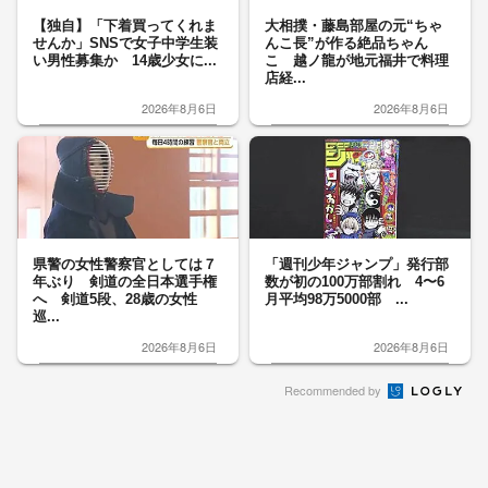
【独自】「下着買ってくれま
大相撲・藤島部屋の元“ちゃ
せんか」SNSで女子中学生装
んこ長”が作る絶品ちゃん
い男性募集か 14歳少女に...
こ 越ノ龍が地元福井で料理
店経...
2026年8月6日
2026年8月6日
県警の女性警察官としては７
「週刊少年ジャンプ」発行部
年ぶり 剣道の全日本選手権
数が初の100万部割れ 4〜6
へ 剣道5段、28歳の女性
月平均98万5000部 ...
巡...
2026年8月6日
2026年8月6日
Recommended by