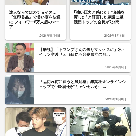
達人ならではのチョイス…
｢強い圧力と感じた｣ “金銭を
『無印良品』で暑い夏を快適
渡した”と証言した県議に県
に フォロワー8万人超のマニ
議団トップの会長が7分間...
ア...
2026年8月6日
2026年8月6日
【解説】「トランプさんの焦りマックスに」米・
イラン交渉『5、6日にも合意成立の可...
2026年8月6日
「品切れ前に買うと満足感」集英社オンラインシ
ョップで“43億円分”キャンセルか ...
2026年8月6日