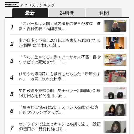
アクセスランキング
最新
24時間
週間
「ネパールは天国」蔵内議長の発言が波紋 維
新・吉村代表「福岡県議…
妻が自宅で不倫…20年以上も裏切られ続けた夫
が“間男”に請求した慰…
「うわ、生きてる」動くアニサキス25匹 酢や
ワサビでは死滅せず…「…
住宅や高速道路にも被害もたらした「断層のず
れ」 地表に現れた日奈…
男性教諭を懲戒免職 男子バレー部顧問が部費
14万円余を私的流用…旅…
「集英社に恨みはない」ストレス発散で“43億
円超”のジャンプグッズ…
オンラインで注文とキャンセル繰り返し 総額
43億円か「品切れ前に購…