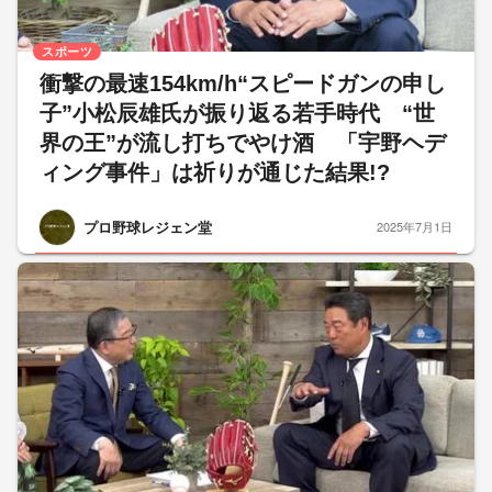
スポーツ
衝撃の最速154km/h“スピードガンの申し
子”小松辰雄氏が振り返る若手時代 “世
界の王”が流し打ちでやけ酒 「宇野ヘデ
ィング事件」は祈りが通じた結果!?
プロ野球レジェン堂
2025年7月1日