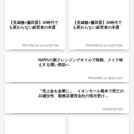
【見城徹×藤田晋】AI時代で
【見城徹×藤田晋】AI時代で
も変わらない経営者の本質
も変わらない経営者の本質
PR(FINCHI on GOETHE)
PR(FINCHI on GOETHE)
NARSの新クレンジングオイルで毎朝、メイク映
えする潤い美肌へ
PR(NARS on 美的.com)
「売上金を金庫に」 イオンモール熊本で死亡の
22歳女性 勤務店運営会社の指示受け...
2026年8月3日