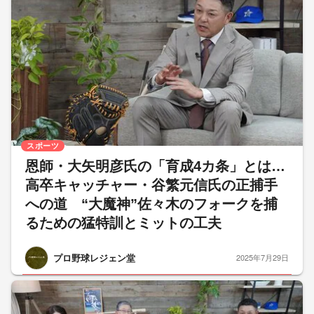
スポーツ
恩師・大矢明彦氏の「育成4カ条」とは…
高卒キャッチャー・谷繁元信氏の正捕手
への道 “大魔神”佐々木のフォークを捕
るための猛特訓とミットの工夫
プロ野球レジェン堂
2025年7月29日