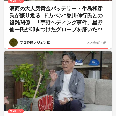
スポーツ
浪商の大人気黄金バッテリー・牛島和彦
氏が振り返る“ドカベン”香川伸行氏との
複雑関係 「宇野ヘディング事件」星野
仙一氏が叩きつけたグローブを磨いた!?
プロ野球レジェン堂
2025年6月24日
スポーツ