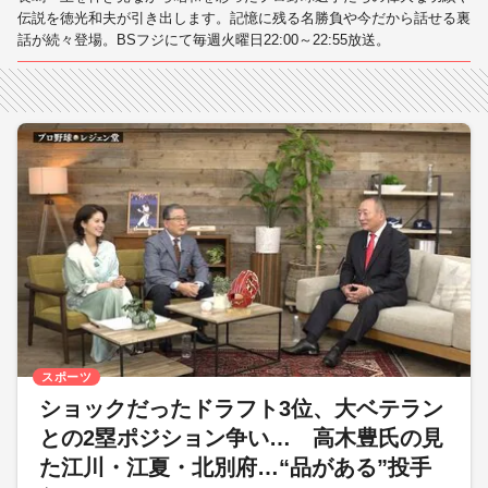
伝説を徳光和夫が引き出します。記憶に残る名勝負や今だから話せる裏
話が続々登場。BSフジにて毎週火曜日22:00～22:55放送。
スポーツ
ショックだったドラフト3位、大ベテラン
との2塁ポジション争い… 高木豊氏の見
た江川・江夏・北別府…“品がある”投手