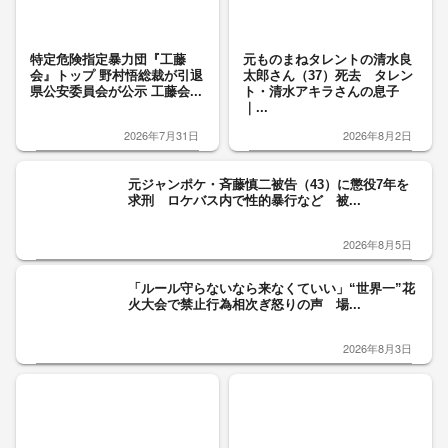
特定危険指定暴力団『工藤
元ものまねタレントの清水良
会』トップ 野村悟総裁が引退
太郎さん（37）死去 タレン
県公安委員会が公示 工藤会...
ト・清水アキラさんの息子
｜...
2026年7月31日
2026年8月2日
元ジャンポケ・斉藤慎二被告（43）に懲役7年を
求刑 ロケバス内で性的暴行など 被...
2026年8月5日
「ルール守らないなら来なくていい」“世界一”花
火大会で禁止行為相次ぎ怒りの声 場...
2026年8月3日