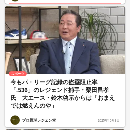
スポーツ
今もパ・リーグ記録の盗塁阻止率
「.536」のレジェンド捕手・梨田昌孝
氏 大エース・鈴木啓示からは「おまえ
では燃えんのや」
プロ野球レジェン堂
2025年10月9日