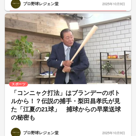
プロ野球レジェン堂
2025年10月9日
スポーツ
「コンニャク打法」はブランデーのボト
ルから！？伝説の捕手・梨田昌孝氏が見
た「江夏の21球」 捕球からの早業送球
の秘密も
プロ野球レジェン堂
2025年10月9日