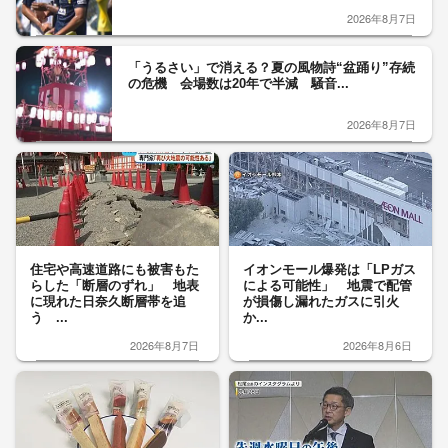
2026年8月7日
「うるさい」で消える？夏の風物詩“盆踊り”存続
の危機 会場数は20年で半減 騒音...
2026年8月7日
住宅や高速道路にも被害もた
イオンモール爆発は「LPガス
らした「断層のずれ」 地表
による可能性」 地震で配管
に現れた日奈久断層帯を追
が損傷し漏れたガスに引火
う ...
か...
2026年8月7日
2026年8月6日