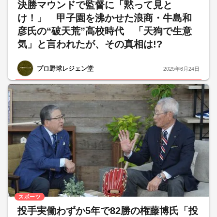
決勝マウンドで監督に「黙って見と
け！」 甲子園を沸かせた浪商・牛島和
彦氏の“破天荒”高校時代 「天狗で生意
気」と言われたが、その真相は!?
プロ野球レジェン堂
2025年6月24日
スポーツ
投手実働わずか5年で82勝の権藤博氏「投