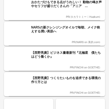
おかたづけもできる点がうれしい！ 動物の鳴き声
やセリフが盛りだくさんの「アニア ...
PR(タカラトミー｜Hugkum)
NARSの新クレンジングオイルで毎朝、メイク映
えする潤い美肌へ
PR(NARS on 美的.com)
【西野亮廣】ビジネス書最新刊『北極星 僕たち
はどう働くか』
PR(FINCHI on GOETHE)
【西野亮廣】つくりたいものを追求できる環境の
作り方とは
PR(FINCHI on GOETHE)