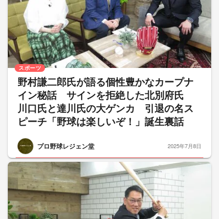
スポーツ
野村謙二郎氏が語る個性豊かなカープナ
イン秘話 サインを拒絶した北別府氏
川口氏と達川氏の大ゲンカ 引退の名ス
ピーチ「野球は楽しいぞ！」誕生裏話
プロ野球レジェン堂
2025年7月8日