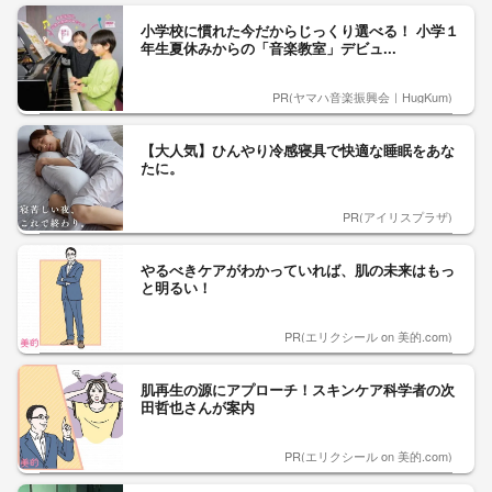
小学校に慣れた今だからじっくり選べる！ 小学１
年生夏休みからの「音楽教室」デビュ...
PR(ヤマハ音楽振興会｜HugKum)
【大人気】ひんやり冷感寝具で快適な睡眠をあな
たに。
PR(アイリスプラザ)
やるべきケアがわかっていれば、肌の未来はもっ
と明るい！
PR(エリクシール on 美的.com)
肌再生の源にアプローチ！スキンケア科学者の次
田哲也さんが案内
PR(エリクシール on 美的.com)