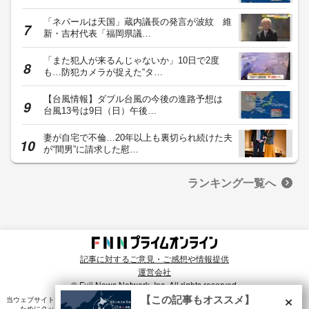
「ネパールは天国」蔵内議長の発言が波紋 維
新・吉村代表「福岡県議…
「また犯人が来るんじゃないか」10日で2度
も…防犯カメラが捉えた“タ…
【台風情報】ダブル台風の今後の進路予想は
台風13号は9日（日）午後…
妻が自宅で不倫…20年以上も裏切られ続けた夫
が“間男”に請求した慰…
ランキング一覧へ
記事に対するご意見・ご感想や情報提供
運営会社
© Fuji News Network, Inc. All rights reserved.
×
【この記事もオススメ】
当ウェブサイトでは、ユーザのニーズ・興味・関⼼に合致したコンテンツや広告配信を提供する
ためにクッキーを使⽤しています。詳細は、
プライバシーポリシー
をご確認ください。