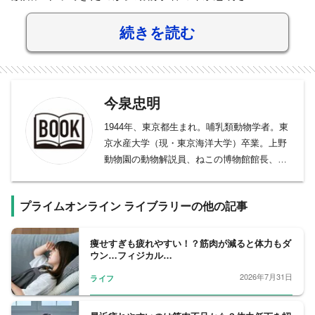
続きを読む
今泉忠明
1944年、東京都生まれ。哺乳類動物学者。東
京水産大学（現・東京海洋大学）卒業。上野
動物園の動物解説員、ねこの博物館館長、日
本動物科学研究所所長などを歴任。『ざんね
んないきもの事典』（高橋書店）、『パンダ
プライムオンライン ライブラリーの他の記事
沼への招待状』（世界文化社）など、多くの
書籍監修を手がける。
痩せすぎも疲れやすい！？筋肉が減ると体力もダ
ウン…フィジカル…
2026年7月31日
ライフ