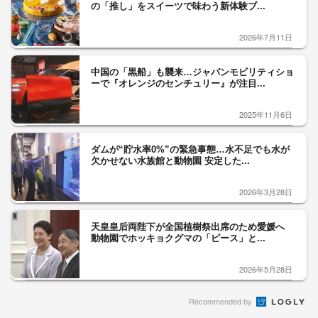
の「推し」をスイーツで味わう新体験ブ...
2026年7月11日
中国の「黒船」も襲来…ジャパンモビリティショ
ーで『オレンジのセンチュリー』が注目...
2025年11月6日
ダムが“貯水率0%”の緊急事態…水不足でも水が
欠かせない水族館と動物園 安定した...
2026年3月28日
天皇皇后両陛下が全国植樹祭出席のため愛媛へ
動物園でホッキョクグマの「ピース」と...
2026年5月28日
Recommended by