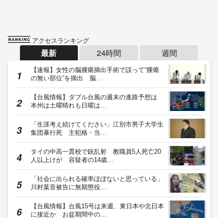
アクセスランキング
最新
24時間
週間
【速報】女性の脳腫瘍摘出手術で誤って“腫瘍
の無い部位”を摘出 脳…
【台風情報】ダブル台風の週末の進路予想は
本州は土曜晴れも日曜は…
「生涯考え続けてください」江別市男子大学生
集団暴行死 主犯格・当…
タイの中高一貫校で銃乱射 教職員5人死亡20
人以上けが 容疑者の14歳…
「社会に出られる確率ほぼないと思っている」
川村葉音被告に無期懲役…
【台風情報】台風15号は来週、東日本や北日本
に接近か お盆期間中の…