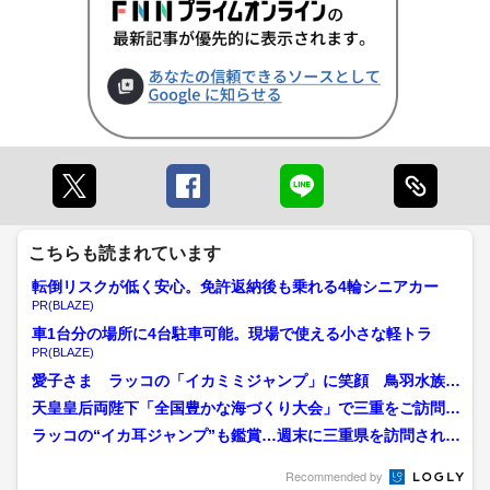
こちらも読まれています
転倒リスクが低く安心。免許返納後も乗れる4輪シニアカー
PR(BLAZE)
車1台分の場所に4台駐車可能。現場で使える小さな軽トラ
PR(BLAZE)
愛子さま ラッコの「イカミミジャンプ」に笑顔 鳥羽水族館
でラッコやジュゴンを見学...
天皇皇后両陛下「全国豊かな海づくり大会」で三重をご訪問
式典のおことばで“9歳の...
ラッコの“イカ耳ジャンプ”も鑑賞…週末に三重県を訪問された
愛子さま 式年遷宮に向...
Recommended by