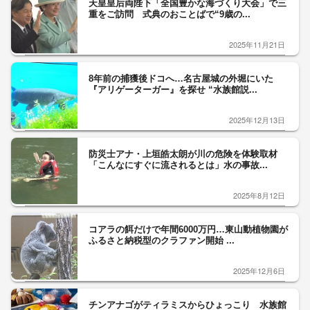
天皇皇后両陛下「全国豊かな海づくり大会」で三
重をご訪問 式典のおことばで“9歳の...
2025年11月21日
8年前の捕獲後ドコへ…名古屋城の外堀にいた
『アリゲーターガー』を探せ “水族館説...
2025年12月13日
防災士アナ・上垣皓太朗が川の危険を体験取材
「こんなにすぐに流されるとは」水の事故...
2025年8月12日
コアラの餌だけで年間6000万円…東山動植物園が
ふるさと納税型のクラファン開始 ...
2025年12月6日
チンアナゴがティラミスからひょっこり 水族館