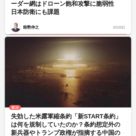
ーダー網はドローン飽和攻撃に脆弱性
日本防衛にも課題
能勢伸之
3月23日
政治
失効した米露軍縮条約「新START条約」
は何を規制していたのか？条約想定外の
新兵器やトランプ政権が指摘する中国の