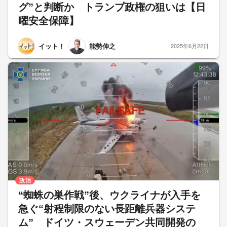
グ”と判断か トランプ政権の狙いは【日
曜安全保障】
イット！
能勢伸之
2025年6月22日
政治
“蜘蛛の巣作戦”後、ウクライナが入手を
急ぐ“射程制限のない長距離兵器システ
ム” ドイツ・スウェーデン共同開発の