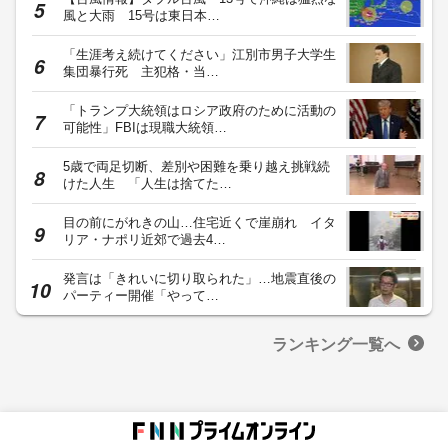
風と大雨 15号は東日本…
「生涯考え続けてください」江別市男子大学生
集団暴行死 主犯格・当…
「トランプ大統領はロシア政府のために活動の
可能性」FBIは現職大統領…
5歳で両足切断、差別や困難を乗り越え挑戦続
けた人生 「人生は捨てた…
目の前にがれきの山…住宅近くで崖崩れ イタ
リア・ナポリ近郊で過去4…
発言は「きれいに切り取られた」…地震直後の
パーティー開催「やって…
ランキング一覧へ