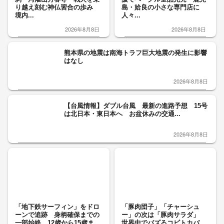
り越え刻む神仏習合の歩み
島・姶良の小さな専門店に
境内...
人々...
2026年8月8日
2026年8月8日
熊本県の地震は南海トラフ巨大地震の発生に影響
はなし
2026年8月8日
【台風情報】ダブル台風 最新の進路予想 15号
は北日本・東日本へ お盆休みの交通...
2026年8月8日
「地下鉄サーフィン」をドロ
「豚肉団子」「チャーシュ
ーンで追跡 身柄確保までの
ー」の次は「豚肉サラダ」
一部始終 12歳から15歳ま...
世界中でバズるコビトカバ