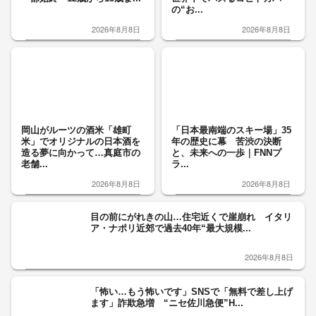
の“お...
2026年8月8日
2026年8月8日
岡山がルーツの酒米「雄町
「日本最南端のスキー場」35
米」でオリジナルの日本酒を
年の歴史に幕 苦渋の決断
造る夢に向かって…真庭市の
と、未来への一歩｜FNNプ
老舗...
ラ...
2026年8月8日
2026年8月8日
目の前にがれきの山…住宅近くで崖崩れ イタリ
ア・ナポリ近郊で過去40年“最大規模...
2026年8月8日
「怖い…もう怖いです」SNSで「無料で差し上げ
ます」詐欺急増 “ニセ佐川急便”H...