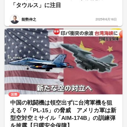
「タウルス」に注目
能勢伸之
2025年6月16日
国際
中国の戦闘機は領空出ずに台湾軍機を狙
える？「PL-15」の脅威 アメリカ軍は新
型空対空ミサイル「AIM-174B」の訓練弾
を披露【日曜安全保障】