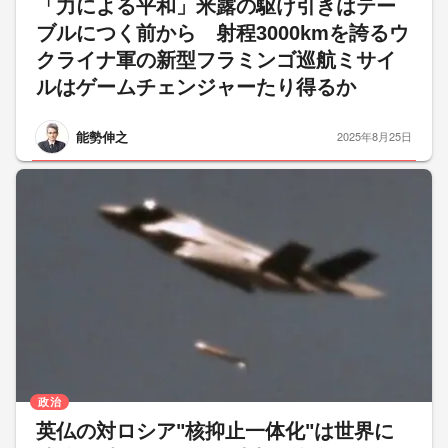
「力による平和」米露の駆け引きはテー
ブルにつく前から 射程3000kmを誇るウ
クライナ軍の新型フラミンゴ巡航ミサイ
ルはゲームチェンジャーたり得るか
能勢伸之
2025年8月25日
政治
英仏の対ロシア"核抑止一体化"は世界に