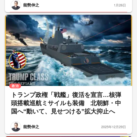
能勢伸之
1月26日
政治
トランプ政権「戦艦」復活を宣言…核弾
頭搭載巡航ミサイルも装備 北朝鮮・中
国へ“動いて、見せつける”拡大抑止へ
能勢伸之
2025年12月29日