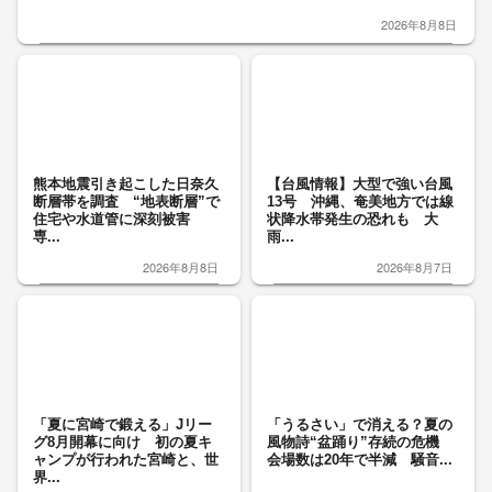
2026年8月8日
熊本地震引き起こした日奈久
【台風情報】大型で強い台風
断層帯を調査 “地表断層”で
13号 沖縄、奄美地方では線
住宅や水道管に深刻被害
状降水帯発生の恐れも 大
専...
雨...
2026年8月8日
2026年8月7日
「夏に宮崎で鍛える」Jリー
「うるさい」で消える？夏の
グ8月開幕に向け 初の夏キ
風物詩“盆踊り”存続の危機
ャンプが行われた宮崎と、世
会場数は20年で半減 騒音...
界...