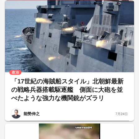
政治
「17世紀の海賊船スタイル」北朝鮮最新
の戦略兵器搭載駆逐艦 側面に大砲を並
べたような強力な機関銃がズラリ
能勢伸之
7月24日