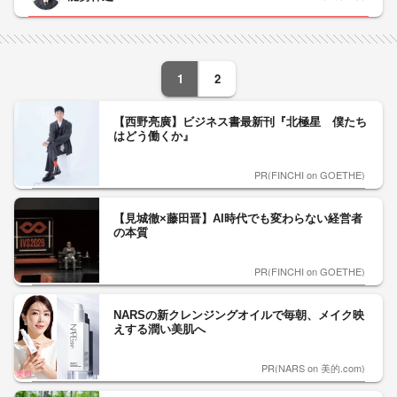
1
2
【西野亮廣】ビジネス書最新刊『北極星 僕たち
はどう働くか』
PR(FINCHI on GOETHE)
【見城徹×藤田晋】AI時代でも変わらない経営者
の本質
PR(FINCHI on GOETHE)
NARSの新クレンジングオイルで毎朝、メイク映
えする潤い美肌へ
PR(NARS on 美的.com)