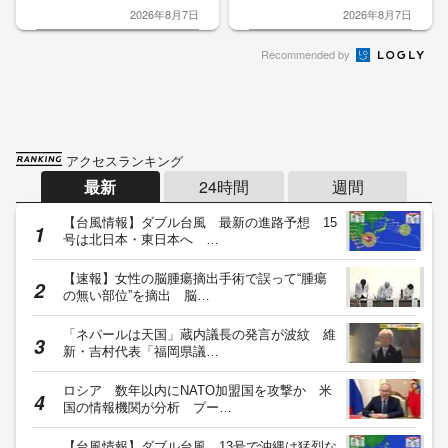
2026年8月7日
2026年8月7日
Recommended by
アクセスランキング
最新
24時間
週間
【台風情報】ダブル台風 最新の進路予想 15
号は北日本・東日本へ …
【速報】女性の脳腫瘍摘出手術で誤って“腫瘍
の無い部位”を摘出 脳…
「ネパールは天国」蔵内議長の発言が波紋 維
新・吉村代表「福岡県議…
ロシア 数年以内にNATO加盟国を攻撃か 米
国の情報機関が分析 プー…
【台風情報】ダブル台風 13号で沖縄は猛烈な