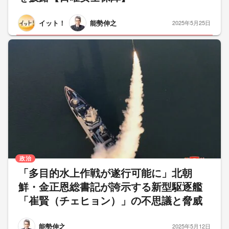
イット！
能勢伸之
2025年5月25日
政治
「多目的水上作戦が遂行可能に」北朝
鮮・金正恩総書記が誇示する新型駆逐艦
「崔賢（チェヒョン）」の不思議と脅威
能勢伸之
2025年5月12日