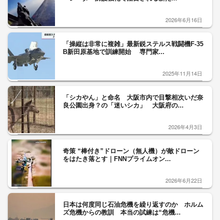
2026年6月16日
「操縦は非常に複雑」最新鋭ステルス戦闘機F-35
B新田原基地で訓練開始 専門家...
2025年11月14日
「シカやん」と命名 大阪市内で目撃相次いだ奈
良公園出身？の「迷いシカ」 大阪府の...
2026年4月3日
奇策 “棒付き”ドローン（無人機）が敵ドローン
をはたき落とす｜FNNプライムオン...
2026年6月22日
日本は何度同じ石油危機を繰り返すのか ホルム
ズ危機からの教訓 本当の試練は“危機...