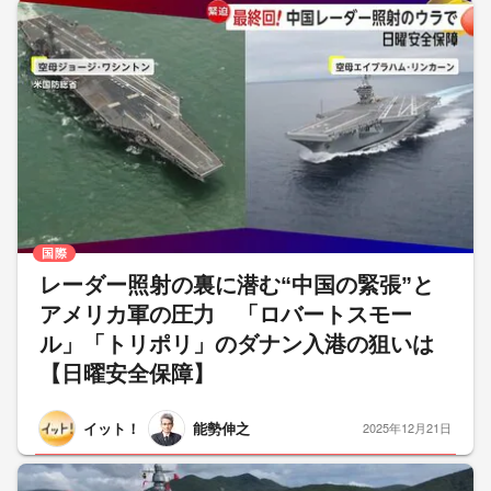
国際
レーダー照射の裏に潜む“中国の緊張”と
アメリカ軍の圧力 「ロバートスモー
ル」「トリポリ」のダナン入港の狙いは
【日曜安全保障】
イット！
能勢伸之
2025年12月21日