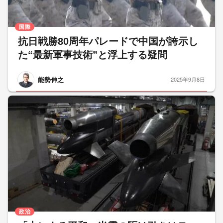
国際
抗日戦勝80周年パレードで中国が誇示し
た“最新軍事技術”と浮上する疑問
能勢伸之
2025年9月8日
政治