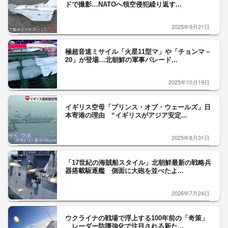
ドで撮影…NATOへ領空侵犯繰り返す...
2025年9月21日
極超音速ミサイル「火星11型マ」や「チョンマ－
20」が登場…北朝鮮の軍事パレード...
2025年10月19日
イギリス空母「プリンス・オブ・ウェールズ」日
本寄港の理由 “イギリスがアジア安定...
2025年8月31日
「17世紀の海賊船スタイル」北朝鮮最新の戦略兵
器搭載駆逐艦 側面に大砲を並べたよ...
2026年7月24日
ウクライナの戦場で浮上する100年前の「奇策」
レーダー防護強化で注目される新た...