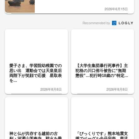
2026年6月15日
Recommended by
愛子さま、学習院幼稚園での
【大学生集団暴行死事件】主
思い出 運動会では天皇皇后
犯格の川口侑斗被告に“無期
両陛下が笑顔で応援 星取表
懲役”…犯行時18歳の“特定...
を...
2026年8月8日
2026年8月8日
神と仏が共存する越前の古
「びっくりです」熊本地震支
刹・河濯山芳春寺 戦火を乗
援でベーグル全品完売 鹿児