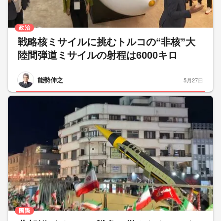
政治
戦略核ミサイルに挑むトルコの“非核”大
陸間弾道ミサイルの射程は6000キロ
能勢伸之
5月27日
国際