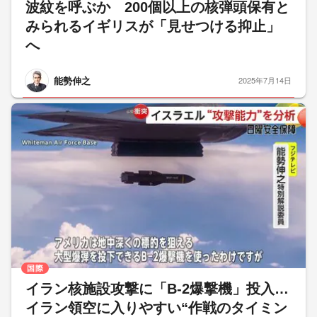
波紋を呼ぶか 200個以上の核弾頭保有と
みられるイギリスが「見せつける抑止」
へ
能勢伸之
2025年7月14日
国際
イラン核施設攻撃に「B-2爆撃機」投入…
イラン領空に入りやすい“作戦のタイミン