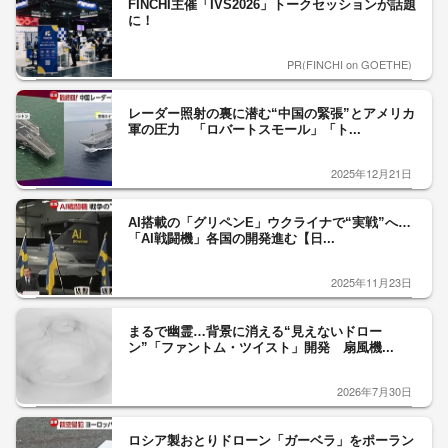
FINCHI主催「IVS2026」トークセッションが話題
に！
PR(FINCHI on GOETHE)
レーダー照射の裏に潜む“中国の緊張”とアメリカ
軍の圧力 「ロバートスモール」「ト...
2025年12月21日
AI搭載の「グリペンE」ウクライナで“実戦”へ…
「AI戦闘機」各国の開発進む【日...
2025年11月23日
まるで幽霊…背景に消える“見えないドロー
ン”「ファントム・ツイスト」開発 扇風機...
2026年7月30日
ロシア製おとりドローン「ガーベラ」をポーラン