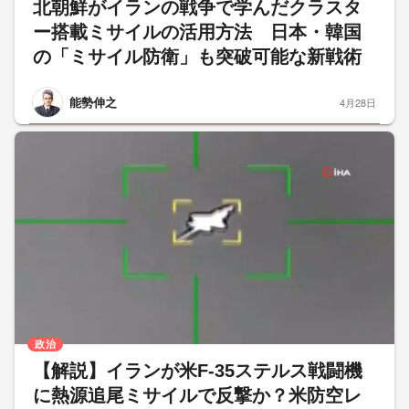
北朝鮮がイランの戦争で学んだクラスタ
ー搭載ミサイルの活用方法 日本・韓国
の「ミサイル防衛」も突破可能な新戦術
能勢伸之
4月28日
政治
【解説】イランが米F-35ステルス戦闘機
に熱源追尾ミサイルで反撃か？米防空レ