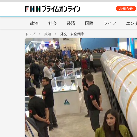
お知らせ
政治
社会
経済
国際
ライフ
エン
トップ
政治
外交・安全保障