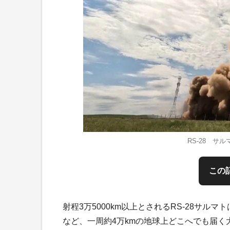
RS-28 サ
この
射程3万5000km以上とされるRS-28サ
など、一周約4万kmの地球上どこへでも届く