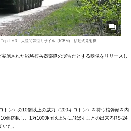
 YARS/ Topol-MR 大陸間弾道ミサイル（ICBM) 移動式発射機
最近実施された戦略核兵器部隊の演習だとする映像をリリースし
ロトン）の10倍以上の威力（200キロトン）を持つ核弾頭を内
0個搭載し、1万1000km以上先に飛ばすことの出来るRS-2
ていた。