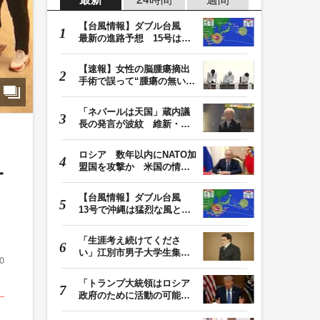
【台風情報】ダブル台風
最新の進路予想 15号は北
日本・東日本へ …
【速報】女性の脳腫瘍摘出
手術で誤って“腫瘍の無い部
位”を摘出 脳…
「ネパールは天国」蔵内議
長の発言が波紋 維新・吉
村代表「福岡県議…
ロシア 数年以内にNATO加
盟国を攻撃か 米国の情報
サ
機関が分析 プー…
【台風情報】ダブル台風
13号で沖縄は猛烈な風と大
雨 15号は東日本…
「生涯考え続けてくださ
い」江別市男子大学生集団
0
暴行死 主犯格・当…
「トランプ大統領はロシア
政府のために活動の可能
性」FBIは現職大統領…