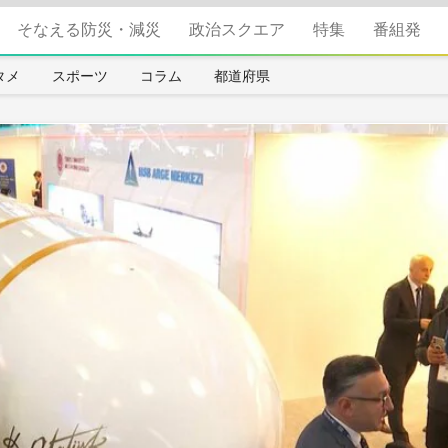
そなえる防災・減災
政治スクエア
特集
番組発
タメ
スポーツ
コラム
都道府県