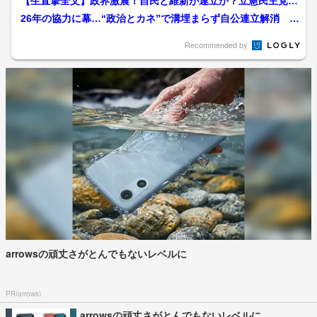
【生直撃全文】政界激震！自民と維新が連立か？立憲民主党・
野田佳彦代表の次なる一手...
26年の協力に幕…“政治とカネ”で溝埋まらず自公連立解消 野
党3党の動向が首相指...
Recommended by
arrowsの頑丈さがとんでもないレベルに
PR(arrows)
arrowsの頑丈さがとんでもないレベルに