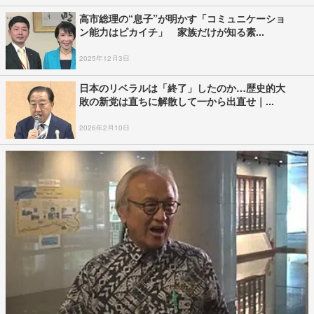
高市総理の“息子”が明かす「コミュニケーショ
ン能力はピカイチ」 家族だけが知る素...
2025年12月3日
日本のリベラルは「終了」したのか…歴史的大
敗の新党は直ちに解散して一から出直せ｜...
2026年2月10日