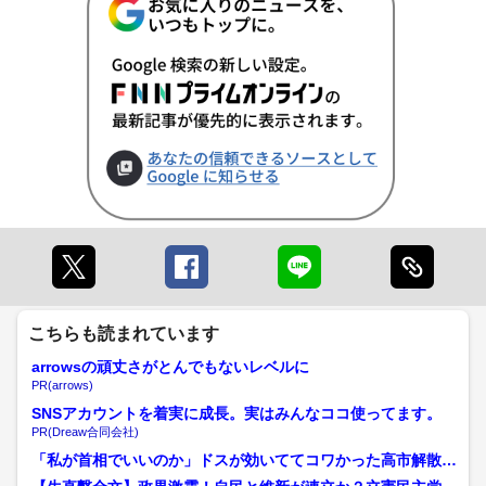
こちらも読まれています
arrowsの頑丈さがとんでもないレベルに
PR(arrows)
SNSアカウントを着実に成長。実はみんなココ使ってます。
PR(Dreaw合同会社)
「私が首相でいいのか」ドスが効いててコワかった高市解散会
見…選挙は「政権選択」で...