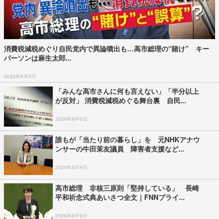
消費税減税めぐり自民党内で異論噴出も…高市総理の“賭け” キー
パーソンは麻生太郎...
2026年8月3日
「みんな高市さんに何も言えない」「半分以上
が反対」 消費税減税めぐる舞台裏 自民...
2026年8月5日
誰もが「当たり前の暮らし」を 元NHKアナウ
ンサーの牛田茉友議員 障害者支援など...
2026年8月4日
高市総理 非核三原則「堅持している」 長崎
平和祈念式典あいさつ全文｜FNNプライ...
2026年8月9日