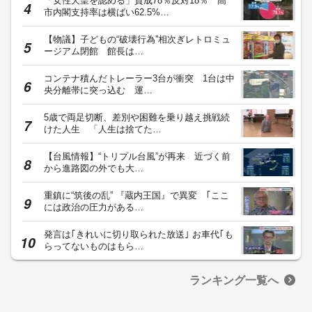
「女性天皇を認める」賛成78％反対18％ 高
市内閣支持率は横ばい62.5%…
【物議】子どもの“破壊行為”相次ぎレトロミュ
ージアム閉館 館長は…
コンテナ積んだトレーラー3台が衝突 1台は中
央分離帯に突っ込む 運…
5歳で両足切断、差別や困難を乗り越え挑戦続
けた人生 「人生は捨てた…
【台風情報】“トリプル台風”が再来 近づく前
から進路図の外でも大…
重鎮に“筑後の乱” 『蔵内王国』で異変 ｢ここ
には政治の圧力がある…
発言は｢きれいに切り取られた放送｣ お車代｢も
らってないものはもら…
ランキング一覧へ