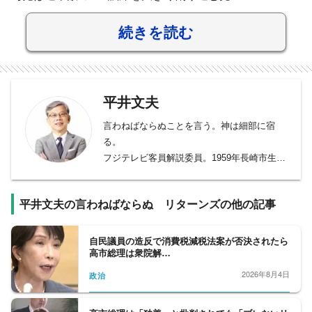
続きを読む
平井文夫
言わねばならぬことを言う。神は細部に宿
る。
フジテレビ客員解説委員。1959年長崎市生ま
れ。82年フジテレビ入社。ワシントン特派
員、編集長、政治部長、専任局長、「新報道
平井文夫の言わねばならぬ リターンズの他の記事
2001」キャスター等を経て報道局上席解説委
員に。2024年8月に退社。
自民議員の造反で消費税減税法案が否決されたら
高市総理は衆院解…
2026年8月4日
政治