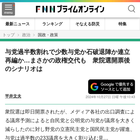
検索
最新ニュース
ランキング
そなえる防災
特集
トップ
政治
国政・政策
与党過半数割れで少数与党か石破退陣か連立
再編か…まさかの政権交代も 衆院選開票後
のシナリオは
平井文夫
2024年10月27日 日曜 午後10:43
衆院選は即日開票されたが、メディア各社の出口調査によ
る議席予測によると自民党と公明党の与党が議席を大きく
減らしたのに対し野党の立憲民主党と国民民主党が躍進、
与党は過半数の233議席を大きく割り込む見…