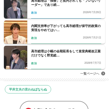
高市総理は「独善」と批判されても「ブレないリ
ーダー」であり続…
2026年7月29日
政治
内閣支持率が下がっても高市総理が保守的政策の
実現をやめてはい…
2026年7月21日
政治
高市総理は小幅の会期延長をして皇室典範改正案
だけでなく野党総…
2026年7月7日
政治
一覧ページへ
平井文夫の言わねばならぬ