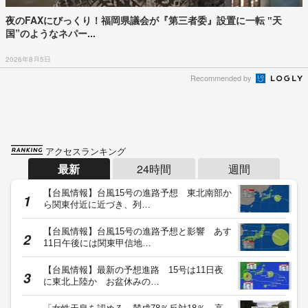
夜のFAXにびっくり！福岡県議会が『第三者委』設置に一転 ‟天
国”のようなネパー...
2026年8月5日
Recommended by
アクセスランキング
最新
24時間
週間
【台風情報】台風15号の進路予想 東北南部か
ら関東付近に近づき、列…
【台風情報】台風15号の進路予想と影響 あす
11日午後には関東甲信地…
【台風情報】最新の予想進路 15号は11日夜
に東北上陸か お盆休みの…