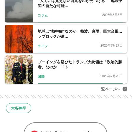
“人間には見えない前兆をAIが見つける” 地震予
ジテレビ系「Ｍｒ．サンデー」のコメンテー
知の新たな可能…
ターを務める。
2026年8月3日
コラム
地球は“熱中症”なのか 熱波、豪雨、巨大台風…
ラブロックが遺…
2026年7月27日
ライフ
ブーイングを浴びたトランプ大統領は「政治的勝
者」なのか 「ト…
2026年7月20日
国際
一覧ページへ
大谷翔平