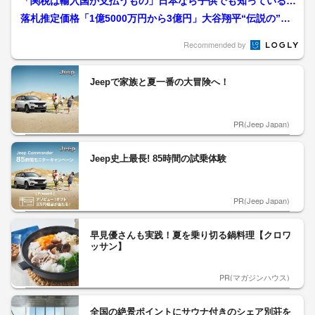
「関税は輸入国が支払うもの」日本なら子供でも知っているは
ずの関税の仕組みに気づき...
落札推定価格「1億5000万円から3億円」大谷翔平“伝説の”場
外ホームランボール...
Recommended by
Jeepで家族と夏一番の大冒険へ！
PR(Jeep Japan)
Jeep史上最長! 85時間の試乗体験
PR(Jeep Japan)
早見優さんも実践！夏を乗り切る鍋料理【クロワ
ッサン】
PR(マガジンハウス)
全国の絶景ポイントにサウナ付きのシェア別荘を