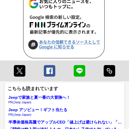
こちらも読まれています
Jeepで家族と夏一番の大冒険へ！
PR(Jeep Japan)
Jeep アソビュー！ギフト当たる
PR(Jeep Japan)
半導体価格高騰でアップルCEO「値上げは避けられない」「顧
客への影響を抑えようと...