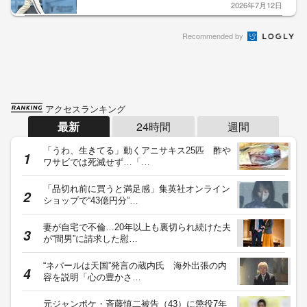
2026年7月12日
Recommended by
アクセスランキング
最新
24時間
週間
「うわ、生きてる」動くアニサキス25匹 酢や
ワサビでは死滅せず…「…
「品切れ前に買うと満足感」集英社オンライン
ショップで“43億円分”…
妻が自宅で不倫…20年以上も裏切られ続けた夫
が“間男”に請求した慰…
“ネパールは天国”発言の蔵内氏 海外出張の内
容を説明「心の豊かさ…
元ジャンポケ・斉藤慎二被告（43）に懲役7年