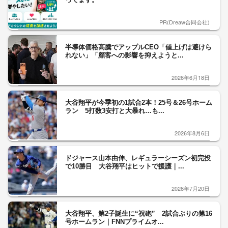
PR(Dreaw合同会社)
半導体価格高騰でアップルCEO「値上げは避けら
れない」「顧客への影響を抑えようと...
2026年6月18日
大谷翔平が今季初の1試合2本！25号＆26号ホーム
ラン 5打数3安打と大暴れ…も...
2026年8月6日
ドジャース山本由伸、レギュラーシーズン初完投
で10勝目 大谷翔平はヒットで援護｜...
2026年7月20日
大谷翔平、第2子誕生に“祝砲” 2試合ぶりの第16
号ホームラン｜FNNプライムオ...