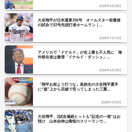
2026年6月28日
大谷翔平が日米通算350号 オールスター前最後
の試合で22号先頭打者ホームラン｜...
2026年7月13日
アメリカで「ドナルド」が史上最も不人気に 海
外移住者は激増「ドナルド・ダッシュ」...
2026年6月25日
「翔平お前よう打つな」高校生の大谷翔平選手
に“超”上から目線で言ってしまった三重...
2026年3月6日
大谷翔平、2試合連続ヒットも“記念の一発”はお
預け 山本由伸は痛恨のスリーランで...