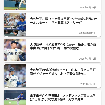
2026年6月21日
大谷翔平、両リーグ最多得票で6年連続6度目のオ
ールスターへ 岡本和真はア・リーグ...
2026年6月26日
大谷翔平、日米通算350号に王手 先発出場の山
本由伸は2回までに3奪三振の完璧な...
2026年7月12日
大谷翔平は5試合連続ヒット 山本由伸と吉田正
尚がメジャー初対決 村上宗隆は9試合...
2026年8月2日
山本由伸が今季8勝目 レッドソックス吉田正尚
は1カ月ぶりの先頭打者弾 カブス鈴木...