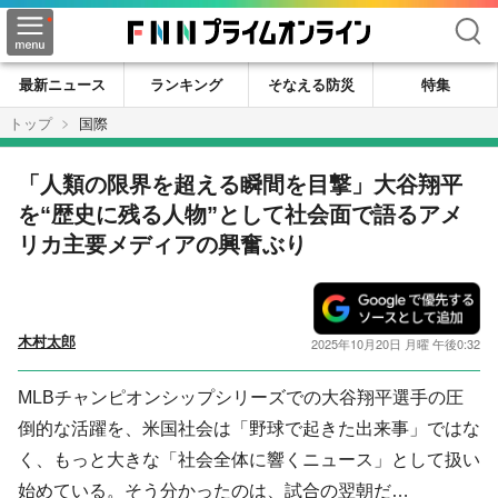
検索
最新ニュース
ランキング
そなえる防災
特集
トップ
国際
「人類の限界を超える瞬間を目撃」大谷翔平
を“歴史に残る人物”として社会面で語るアメ
リカ主要メディアの興奮ぶり
木村太郎
2025年10月20日 月曜 午後0:32
MLBチャンピオンシップシリーズでの大谷翔平選手の圧
倒的な活躍を、米国社会は「野球で起きた出来事」ではな
く、もっと大きな「社会全体に響くニュース」として扱い
始めている。そう分かったのは、試合の翌朝だ…