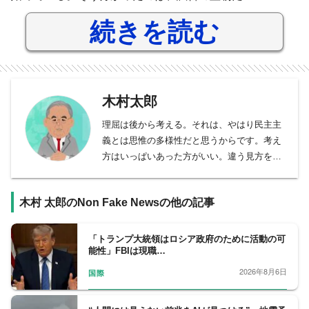
続きを読む
木村太郎
理屈は後から考える。それは、やはり民主主
義とは思惟の多様性だと思うからです。考え
方はいっぱいあった方がいい。違う見方を提
示する役割、それが僕がやってきたことで、
まだまだ世の中には必要なことなんじゃない
木村 太郎のNon Fake Newsの他の記事
かとは思っています。
アメリカ合衆国カリフォルニア州バークレー
出身。慶応義塾大学法学部卒業。
「トランプ大統領はロシア政府のために活動の可
能性」FBIは現職…
ＮＨＫ記者を経験した後、フリージャーナリ
ストに転身。フジテレビ系ニュース番組「ニ
2026年8月6日
国際
ュースＪＡＰＡＮ」や「ＦＮＮスーパーニュ
ース」のコメンテーターを経て、現在は、フ