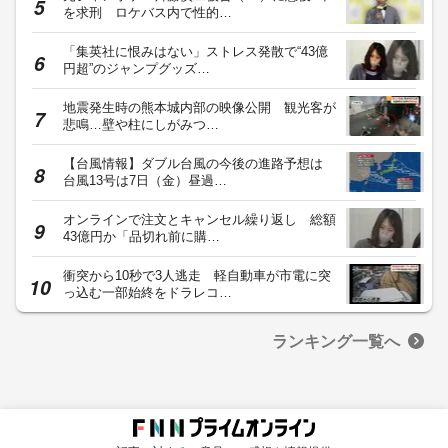
を求刑 ロケバス内で性的…
「集英社に恨みはない」ストレス発散で“43億
円超”のジャンプグッズ…
地震発生時の熊本城内部の映像公開 観光客が
悲鳴…壁や柱にしがみつ…
【台風情報】ダブル台風の今後の進路予想は
台風13号は7日（金）昼過…
オンラインで注文とキャンセル繰り返し 総額
43億円か「品切れ前に購…
衝突から10秒で3人逃走 軽自動車が市電に突
っ込む一部始終をドラレコ…
ランキング一覧へ