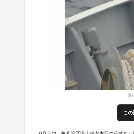
巡
この
10月下旬、第八管区海上保安本部の公式X（旧