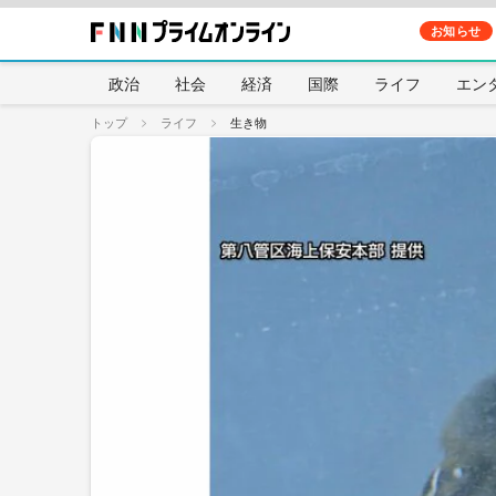
お知らせ
政治
社会
経済
国際
ライフ
エン
トップ
ライフ
生き物