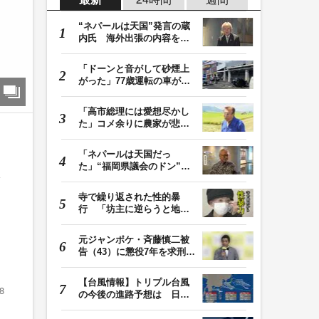
“ネパールは天国”発言の蔵
内氏 海外出張の内容を説
明「心の豊かさ…
「ドーンと音がして砂煙上
がった」77歳運転の車が立
体駐車場から落下…
「高市総理には愛想尽かし
た」コメ余りに農家が悲
鳴 売値は生産原価…
「ネパールは天国だっ
た」“福岡県議会のドン”蔵
内議長が発言 金銭…
寺で繰り返された性的暴
行 「坊主に逆らうと地獄
に落ちる」と脅され…
元ジャンポケ・斉藤慎二被
告（43）に懲役7年を求刑
ロケバス内で性的…
【台風情報】トリプル台風
8
の今後の進路予想は 日本
周辺に13号・14号…