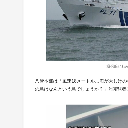
巡視船いわ
八管本部は「風速18メートル…海が大しけ
の鳥はなんという鳥でしょうか？」と閲覧者