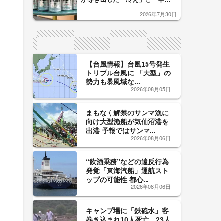
口」のおいしい関係 青く変化
2026年7月30日
した「辛口カーブ」が飲み頃の
サイン！
【台風情報】台風15号発生
トリプル台風に 「大型」の
勢力も暴風域な...
2026年08月05日
まもなく解禁のサンマ漁に
向け大型漁船が気仙沼港を
出港 予報ではサンマ...
2026年08月06日
“飲酒乗務”などの違反行為
発覚「東海汽船」運航スト
ップの可能性 都心...
2026年08月06日
キャンプ場に「鉄砲水」客
巻き込まれ10人死亡、23人