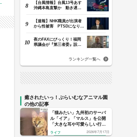
【台風情報】台風13号あす
沖縄本島直撃か 動き遅く
週末に影響も 猛…
【速報】NHK職員が出演者
から性被害 PTSDになり休
職 復職時の異動希…
夜のFAXにびっくり！福岡
県議会が『第三者委』設置
に一転 ‟天国”の…
ランキング一覧へ
癒されたいっ！ぷらいむなアニマル園
の他の記事
「猫みたい」九州初のサーバ
ル「イア」「マルス」を公開
「大きな耳や可愛らしい行動
を見て」
2026年7月17日
ライフ