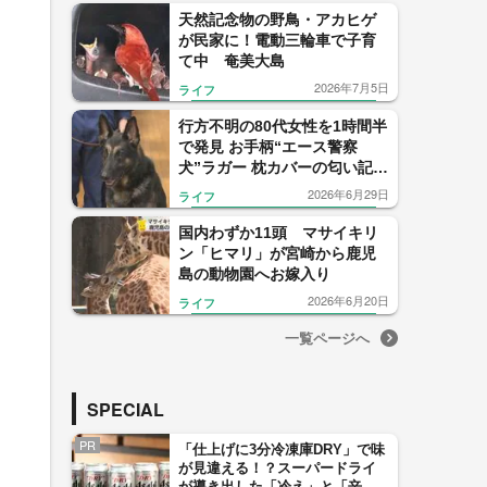
天然記念物の野鳥・アカヒゲ
が民家に！電動三輪車で子育
て中 奄美大島
2026年7月5日
ライフ
行方不明の80代女性を1時間半
で発見 お手柄“エース警察
犬”ラガー 枕カバーの匂い記憶
し最悪の事態防ぐ 【福岡発】
2026年6月29日
ライフ
国内わずか11頭 マサイキリ
ン「ヒマリ」が宮崎から鹿児
島の動物園へお嫁入り
2026年6月20日
ライフ
一覧ページへ
SPECIAL
PR
「仕上げに3分冷凍庫DRY」で味
が見違える！？スーパードライ
が導き出した「冷え」と「辛