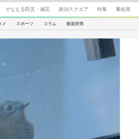
そなえる防災・減災
政治スクエア
特集
番組発
タメ
スポーツ
コラム
都道府県