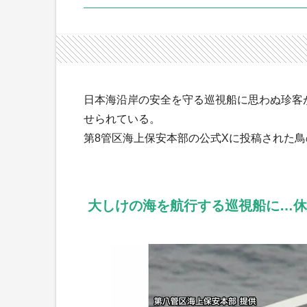
日本海沿岸の安全を守る巡視船に思わぬ珍客
せられている。
第8管区海上保安本部の公式Xに投稿された
大しけの海を航行する巡視船に…休