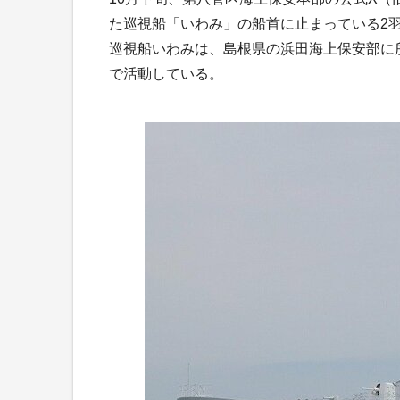
た巡視船「いわみ」の船首に止まっている2
巡視船いわみは、島根県の浜田海上保安部に
で活動している。