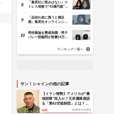
「集英社に恨みはない」ス
トレス発散で“43億円超”の
ジャンプグッズ…
「品切れ前に買うと満足
感」集英社オンラインショ
ップで“43億円分”…
男性教諭を懲戒免職 男子
バレー部顧問が部費14万円
余を私的流用…旅…
。
ランキング一覧へ
サン！シャインの他の記事
【イラン情勢】アメリカが“最
強部隊”投入か？元所属隊員語
る「第82空挺師団」とは？
「我々が出る時はアメリカが
2026年3月26日
国際
本気になった時」