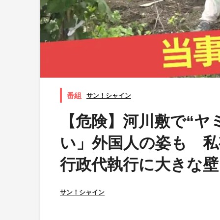
サン！シャイン
【危険】河川敷で“ヤ
い」外国人の姿も 私
行政代執行に大きな壁
サン！シャイン