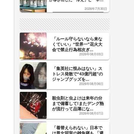
口」のおいしい関係 青く変化
2026年7月30日
した「辛口カーブ」が飲み頃の
サイン！
「ルール守らないなら来な
くていい」“世界一”花火大
会で禁止行為相次ぎ...
2026年08月03日
「集英社に恨みはない」ス
トレス発散で“43億円超”の
ジャンプグッズを...
2026年08月06日
殺虫剤と虫よけは来年の分
まで備蓄して!またデング熱
が流行って品薄にな...
2026年08月07日
「着替えられない」日本で
は男女同室の雑魚寝も 「避