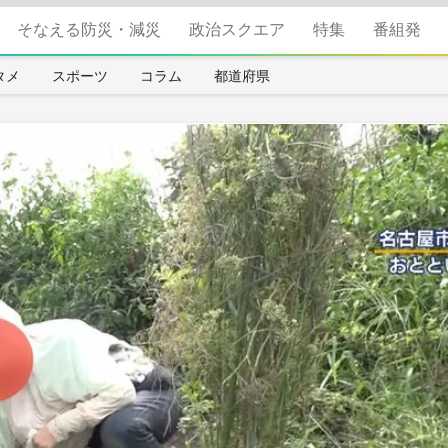
そなえる防災・減災
政治スクエア
特集
番組発
タメ
スポーツ
コラム
都道府県