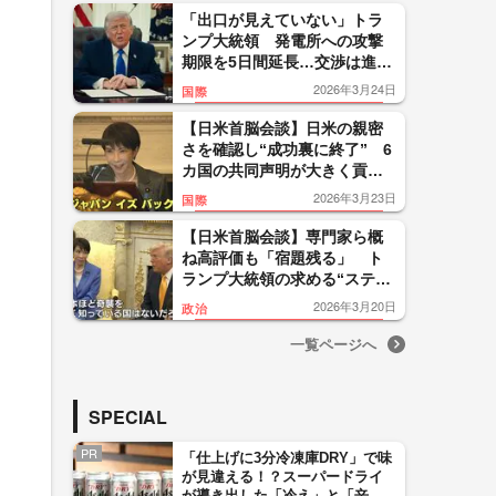
「出口が見えていない」トラ
ンプ大統領 発電所への攻撃
期限を5日間延長…交渉は進ん
でいると主張もイランは否
2026年3月24日
国際
定
【日米首脳会談】日米の親密
さを確認し“成功裏に終了” 6
カ国の共同声明が大きく貢献
か？ 峯村氏「トランプ氏の
2026年3月23日
国際
暴走を止めて、国際協調の方
に戻した」
【日米首脳会談】専門家ら概
ね高評価も「宿題残る」 ト
ランプ大統領の求める“ステッ
プアップ”とは？高市首相「法
2026年3月20日
政治
律の範囲内でしかできない」
一覧ページへ
SPECIAL
PR
「仕上げに3分冷凍庫DRY」で味
が見違える！？スーパードライ
が導き出した「冷え」と「辛