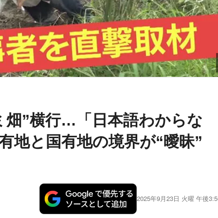
ミ畑”横行…「日本語わからな
有地と国有地の境界が“曖昧”
2025年9月23日 火曜 午後3:5