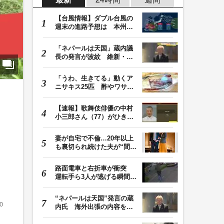
【台風情報】ダブル台風の
週末の進路予想は 本州は
土曜晴れも日曜は…
「ネパールは天国」蔵内議
長の発言が波紋 維新・吉
村代表「福岡県議…
「うわ、生きてる」動くア
ニサキス25匹 酢やワサビ
では死滅せず…「…
【速報】歌舞伎俳優の中村
小三郎さん（77）がひき逃
げ疑いで書類送検…
妻が自宅で不倫…20年以上
も裏切られ続けた夫が“間
男”に請求した慰…
路面電車と右折車が衝突
運転手ら3人が逃げる瞬間
車を置いて堂々と…
“ネパールは天国”発言の蔵
0
内氏 海外出張の内容を説
明「心の豊かさ…