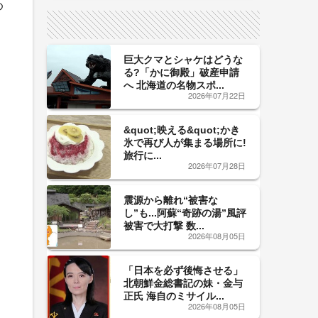
サイン！
め
巨大クマとシャケはどうな
る?「かに御殿」破産申請
へ 北海道の名物スポ...
2026年07月22日
&quot;映える&quot;かき
氷で再び人が集まる場所に!
旅行に...
2026年07月28日
震源から離れ“被害な
し”も...阿蘇“奇跡の湯”風評
被害で大打撃 数...
2026年08月05日
「日本を必ず後悔させる」
北朝鮮金総書記の妹・金与
正氏 海自のミサイル...
2026年08月05日