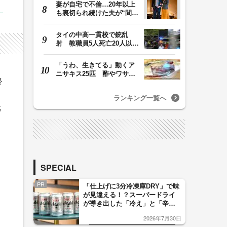
妻が自宅で不倫…20年以上
も裏切られ続けた夫が“間
男”に請求した慰…
タイの中高一貫校で銃乱
射 教職員5人死亡20人以上
けが 容疑者の14歳…
「うわ、生きてる」動くア
ニサキス25匹 酢やワサビ
終
では死滅せず…「…
ランキング一覧へ
募
SPECIAL
PR
「仕上げに3分冷凍庫DRY」で味
が見違える！？スーパードライ
が導き出した「冷え」と「辛
口」のおいしい関係 青く変化
2026年7月30日
した「辛口カーブ」が飲み頃の