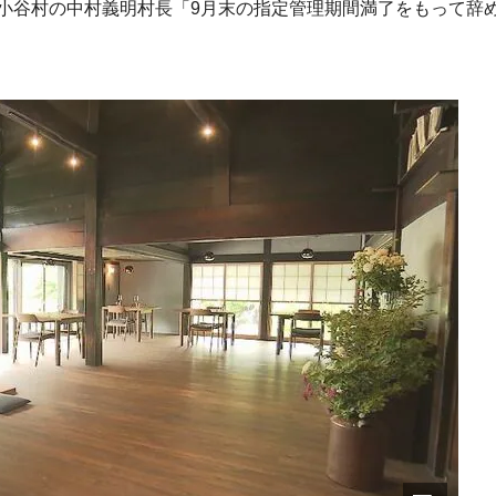
、小谷村の中村義明村長「9月末の指定管理期間満了をもって辞