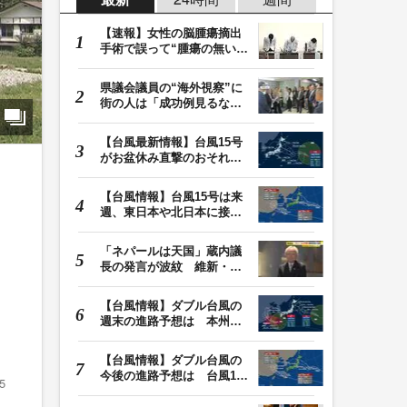
【速報】女性の脳腫瘍摘出
手術で誤って“腫瘍の無い部
位”を摘出 脳…
県議会議員の“海外視察”に
街の人は「成功例見るなら
価値ある」「市…
【台風最新情報】台風15号
がお盆休み直撃のおそれ
列島に台風が接近…
【台風情報】台風15号は来
週、東日本や北日本に接近
か お盆期間中の…
「ネパールは天国」蔵内議
長の発言が波紋 維新・吉
村代表「福岡県議…
【台風情報】ダブル台風の
週末の進路予想は 本州は
土曜晴れも日曜は…
【台風情報】ダブル台風の
今後の進路予想は 台風13
5
号は9日（日）午後…