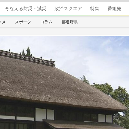
そなえる防災・減災
政治スクエア
特集
番組発
タメ
スポーツ
コラム
都道府県