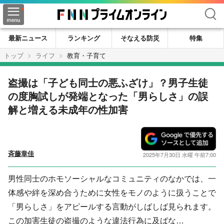
検索
最新ニュース
ランキング
そなえる防災
特集
トップ
ライフ
教育・子育て
盗撮は「子ども同士の悪ふざけ」？男子生徒
の度胸試しが発端となった「男らしさ」の誤
解と増える未成年の性加害
斉藤章佳
2025年7月30日 水曜 午前7:00
男性同士のホモソーシャルなコミュニティのなかでは、一
体感や絆を深め合うために女性をモノのように扱うことで
「男らしさ」をアピールする言動がしばしば見られます。
この加害生徒の盗撮のような違法行為に及ばな…