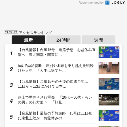
Recommended by
アクセスランキング
最新
24時間
週間
【台風情報】台風15号 進路予想 お盆休み直
撃へ 東北南部・関東に…
5歳で両足切断、差別や困難を乗り越え挑戦続
けた人生 「人生は捨てた…
【台風情報】台風15号の今後の進路予想は
11日から12日にかけて日本…
路上で男性さされ重傷 「20代～30代くらい
の男」の行方追う 「顔見…
【台風情報】最新の予想進路 15号は11日夜
に東北上陸か お盆休みの…