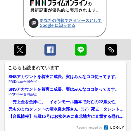
こちらも読まれています
SNSアカウントを着実に成長。実はみんなココ使ってます。
PR(Dreaw合同会社)
SNSアカウントを着実に成長。実はみんなココ使ってます。
PR(Dreaw合同会社)
「売上金を金庫に」 イオンモール熊本で死亡の22歳女性 勤
務店運営会社の指示受け...
元ものまねタレントの清水良太郎さん（37）死去 タレント・
清水アキラさんの息子
【台風情報】台風15号はお盆休みに東北地方に直撃する恐れ
関東も影響を受ける可能...
Recommended by