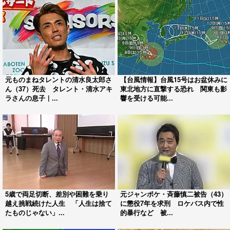
元ものまねタレントの清水良太郎さ
【台風情報】台風15号はお盆休みに
ん（37）死去 タレント・清水アキ
東北地方に直撃する恐れ 関東も影
ラさんの息子｜...
響を受ける可能...
5歳で両足切断、差別や困難を乗り
元ジャンポケ・斉藤慎二被告（43）
越え挑戦続けた人生 「人生は捨て
に懲役7年を求刑 ロケバス内で性
たものじゃない」...
的暴行など 被...