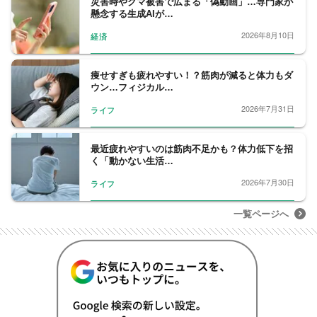
災害時やクマ被害で広まる「偽動画」…専門家が
れない男たち』（扶桑社）、『男尊女卑依存
懸念する生成AIが…
症社会』（亜紀書房）、共著に『50歳からの
2026年8月10日
経済
性教育』（河出新書）、監修に漫画『セック
ス依存症になりました。』（津島隆太作、集
英社）などがある
痩せすぎも疲れやすい！？筋肉が減ると体力もダ
ウン…フィジカル…
2026年7月31日
ライフ
最近疲れやすいのは筋肉不足かも？体力低下を招
く「動かない生活…
2026年7月30日
ライフ
一覧ページへ