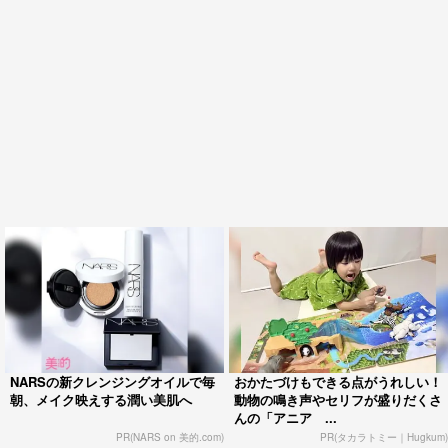
NARSの新クレンジングオイルで毎
おかたづけもできる点がうれしい！
朝、メイク映えする潤い美肌へ
動物の鳴き声やセリフが盛りだくさ
んの「アニア ...
PR(NARS on 美的.com)
PR(タカラトミー｜Hugkum)