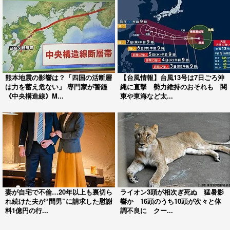
熊本地震の影響は？「四国の活断層
【台風情報】台風13号は7日ごろ沖
は力を蓄え危ない」 専門家が警鐘
縄に直撃 勢力維持のおそれも 関
《中央構造線》M...
東や東海など太...
妻が自宅で不倫…20年以上も裏切ら
ライオン3頭が相次ぎ死ぬ 猛暑影
れ続けた夫が“間男”に請求した慰謝
響か 16頭のうち10頭が次々と体
料1億円の行...
調不良に クー...