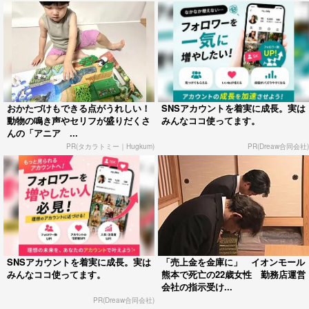
おかたづけもできる点がうれしい！
SNSアカウントを着実に成長。実は
動物の鳴き声やセリフが盛りだくさ
みんなココ使ってます。
んの「アニア ...
PR(タカラトミー｜Hugkum)
PR(Dreaw合同会社)
SNSアカウントを着実に成長。実は
「売上金を金庫に」 イオンモール
みんなココ使ってます。
熊本で死亡の22歳女性 勤務店運営
会社の指示受け...
PR(Dreaw合同会社)