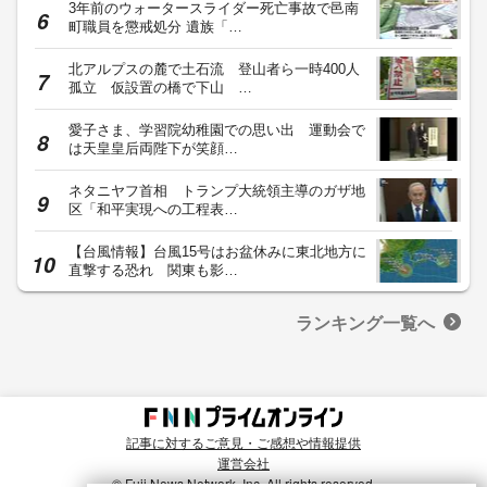
3年前のウォータースライダー死亡事故で邑南
町職員を懲戒処分 遺族「…
北アルプスの麓で土石流 登山者ら一時400人
孤立 仮設置の橋で下山 …
愛子さま、学習院幼稚園での思い出 運動会で
は天皇皇后両陛下が笑顔…
ネタニヤフ首相 トランプ大統領主導のガザ地
区「和平実現への工程表…
【台風情報】台風15号はお盆休みに東北地方に
直撃する恐れ 関東も影…
ランキング一覧へ
記事に対するご意見・ご感想や情報提供
運営会社
© Fuji News Network, Inc. All rights reserved.