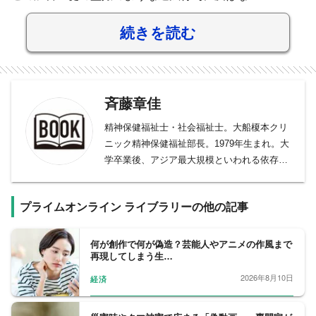
続きを読む
斉藤章佳
精神保健福祉士・社会福祉士。大船榎本クリ
ニック精神保健福祉部長。1979年生まれ。大
学卒業後、アジア最大規模といわれる依存症
回復施設の榎本クリニックでソーシャルワー
カーとして、アルコール依存症をはじめギャ
プライムオンライン ライブラリーの他の記事
ンブル、薬物、性犯罪、児童虐待、DV、ク
レプトマニア（窃盗症）などあらゆる依存症
問題に携わる。専門は加害者臨床で、現在ま
何が創作で何が偽造？芸能人やアニメの作風まで
再現してしまう生…
でに2500人以上の性犯罪者の治療に関わる。
著書に『男が痴漢になる理由』『万引き依存
2026年8月10日
経済
症』（ともにイースト・プレス）、『セック
ス依存症』（幻冬舎新書）、『盗撮をやめら