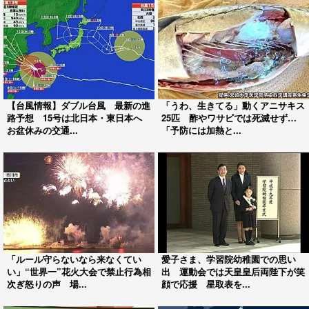
【台風情報】ダブル台風 最新の進
「うわ、生きてる」動くアニサキス
路予想 15号は北日本・東日本へ
25匹 酢やワサビでは死滅せず…
お盆休みの交通...
「予防には加熱と...
「ルール守らないなら来なくてい
愛子さま、学習院幼稚園での思い
い」“世界一”花火大会で禁止行為相
出 運動会では天皇皇后両陛下が笑
次ぎ怒りの声 場...
顔で応援 星取表を...