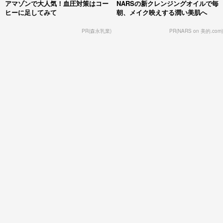
アマゾンで大人気！血圧対策はコー
NARSの新クレンジングオイルで毎
ヒーに足してみて
朝、メイク映えする潤い美肌へ
PR(森永乳業)
PR(NARS on 美的.com)