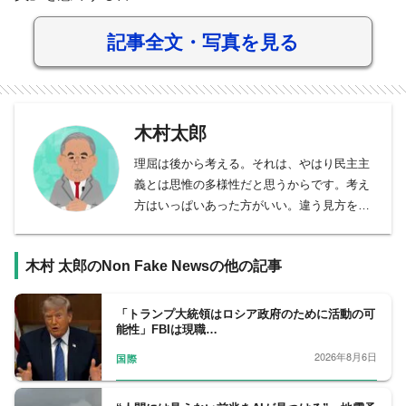
記事全文・写真を見る
木村太郎
理屈は後から考える。それは、やはり民主主
義とは思惟の多様性だと思うからです。考え
方はいっぱいあった方がいい。違う見方を提
示する役割、それが僕がやってきたことで、
まだまだ世の中には必要なことなんじゃない
木村 太郎のNon Fake Newsの他の記事
かとは思っています。
アメリカ合衆国カリフォルニア州バークレー
出身。慶応義塾大学法学部卒業。
「トランプ大統領はロシア政府のために活動の可
能性」FBIは現職…
ＮＨＫ記者を経験した後、フリージャーナリ
ストに転身。フジテレビ系ニュース番組「ニ
2026年8月6日
国際
ュースＪＡＰＡＮ」や「ＦＮＮスーパーニュ
ース」のコメンテーターを経て、現在は、フ