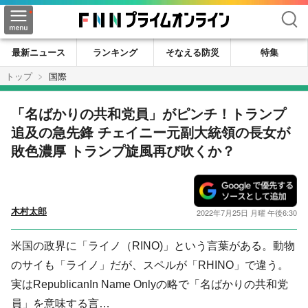
検索
最新ニュース
ランキング
そなえる防災
特集
トップ
国際
「名ばかりの共和党員」がピンチ！トランプ
追及の急先鋒 チェイニー元副大統領の長女が
敗色濃厚 トランプ旋風再び吹くか？
木村太郎
2022年7月25日 月曜 午後6:30
米国の政界に「ライノ（RINO)」という言葉がある。動物
のサイも「ライノ」だが、スペルが「RHINO」で違う。
実はRepublicanIn Name Onlyの略で「名ばかりの共和党
員」を意味する言…