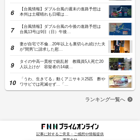
【台風情報】ダブル台風の週末の進路予想は
本州は土曜晴れも日曜は…
【台風情報】ダブル台風の今後の進路予想は
台風13号は9日（日）午後…
妻が自宅で不倫…20年以上も裏切られ続けた夫
が“間男”に請求した慰…
タイの中高一貫校で銃乱射 教職員5人死亡20
人以上けが 容疑者の14歳…
「うわ、生きてる」動くアニサキス25匹 酢や
ワサビでは死滅せず…「…
ランキング一覧へ
記事に対するご意見・ご感想や情報提供
運営会社