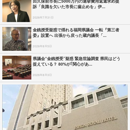
田久保前市長に5000万円の選挙費用返還求め提
訴「良識を欠いた市長に歯止めを」伊...
2026年7月31日
金銭授受疑惑で揺れる福岡県議会 一転『第三者
委』設置へ 出張から戻った蔵内議長「...
2026年8月5日
県議会“金銭授受”疑惑 緊急世論調査 県民はどう
捉えている？ 80%が｢関心があ...
2026年8月3日