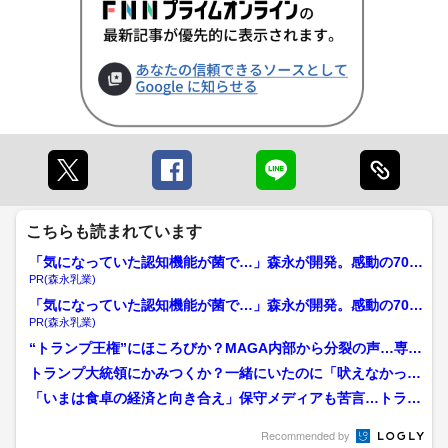
こちらも読まれています
「気になっていた認知機能が菌で…」森永が開発。感動の70代
続出
PR(森永乳業)
「気になっていた認知機能が菌で…」森永が開発。感動の70代
続出
PR(森永乳業)
“トランプ王権”にほころびか？MAGA内部から分裂の声…専門
家「MAGAに亀裂拡...
トランプ大統領にかみつくか？一緒にいたのに「吠えなかった
犬」…未成年者の性的搾取...
「いまは食卓の経済と向き合え」保守メディアも苦言…トラン
プ政権の命運握る「アフォ...
Recommended by