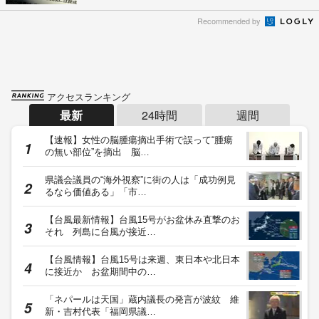
Recommended by
アクセスランキング
最新
24時間
週間
【速報】女性の脳腫瘍摘出手術で誤って“腫瘍
の無い部位”を摘出 脳…
県議会議員の“海外視察”に街の人は「成功例見
るなら価値ある」「市…
【台風最新情報】台風15号がお盆休み直撃のお
それ 列島に台風が接近…
【台風情報】台風15号は来週、東日本や北日本
に接近か お盆期間中の…
「ネパールは天国」蔵内議長の発言が波紋 維
新・吉村代表「福岡県議…