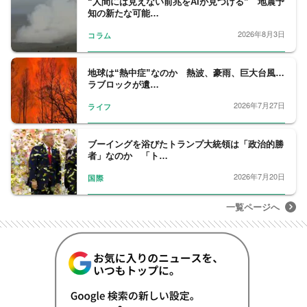
“人間には見えない前兆をAIが見つける” 地震予
ジテレビ系「Ｍｒ．サンデー」のコメンテー
知の新たな可能…
ターを務める。
2026年8月3日
コラム
地球は“熱中症”なのか 熱波、豪雨、巨大台風…
ラブロックが遺…
2026年7月27日
ライフ
ブーイングを浴びたトランプ大統領は「政治的勝
者」なのか 「ト…
2026年7月20日
国際
一覧ページへ