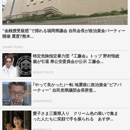
“金銭授受疑惑”で揺れる福岡県議会 自民会長が政治資金パーティー
開催 震度7熊本...
2026年7月29日
特定危険指定暴力団『工藤会』トップ 野村悟総
裁が引退 県公安委員会が公示 工藤会...
2026年7月31日
｢やって良かった｣一転 地震後に政治資金“ビアパ
ーティー” 自民党県議団会長辞意...
2026年8月5日
愛子さま三重県入り クリーム色の装いで集ま
った人たちに笑顔で手を振られる あす伊...
2026年8月1日