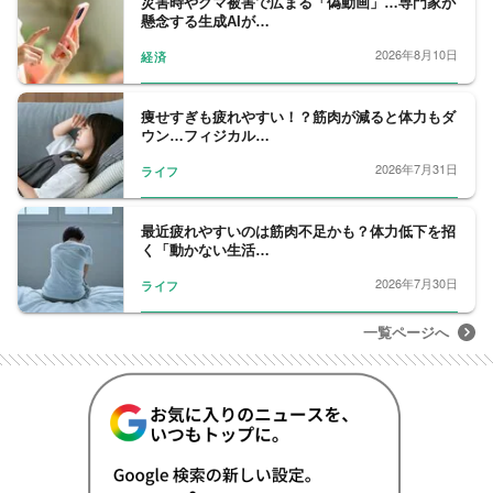
災害時やクマ被害で広まる「偽動画」…専門家が
懸念する生成AIが…
2026年8月10日
経済
痩せすぎも疲れやすい！？筋肉が減ると体力もダ
ウン…フィジカル…
2026年7月31日
ライフ
最近疲れやすいのは筋肉不足かも？体力低下を招
く「動かない生活…
2026年7月30日
ライフ
一覧ページへ