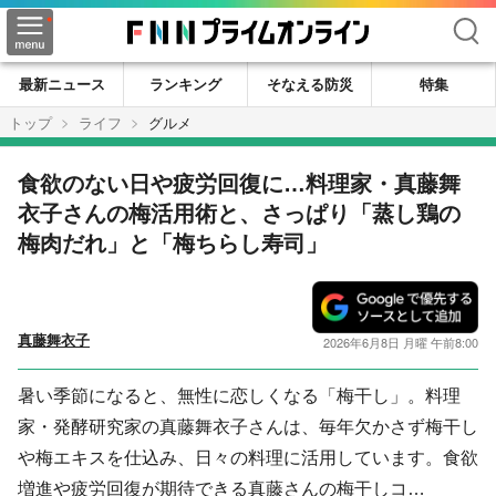
検索
最新ニュース
ランキング
そなえる防災
特集
トップ
ライフ
グルメ
食欲のない日や疲労回復に…料理家・真藤舞
衣子さんの梅活用術と、さっぱり「蒸し鶏の
梅肉だれ」と「梅ちらし寿司」
真藤舞衣子
2026年6月8日 月曜 午前8:00
暑い季節になると、無性に恋しくなる「梅干し」。料理
家・発酵研究家の真藤舞衣子さんは、毎年欠かさず梅干し
や梅エキスを仕込み、日々の料理に活用しています。食欲
増進や疲労回復が期待できる真藤さんの梅干しコ…