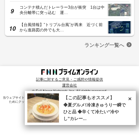
コンテナ積んだトレーラー3台が衝突 1台は中
央分離帯に突っ込む 運…
【台風情報】“トリプル台風”が再来 近づく前
から進路図の外でも大…
ランキング一覧へ
記事に対するご意見・ご感想や情報提供
運営会社
© Fuji News Network, Inc. All rights reserved.
×
【この記事もオススメ】
当ウェブサイトでは、ユーザのニーズ・興味・関⼼に合致したコンテンツや広告配信を提供する
ためにクッキーを使⽤しています。詳細は、
プライバシーポリシー
をご確認ください。
◆夏グルメ!冷凍きゅうり一瞬で
ひと品 ◆辛くて冷たい“冷や
し”カレー...