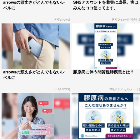
arrowsの頑丈さがとんでもないレ
SNSアカウントを着実に成長。実は
ベルに
みんなココ使ってます。
PR(arrows)
PR(Dreaw合同会社)
arrowsの頑丈さがとんでもないレ
膠原病に伴う間質性肺疾患とは？
ベルに
PR(arrows)
PR(メディカルノート)