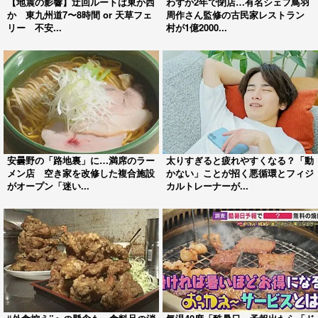
【地震の影響】迂回ルートは東か西
わずか2年で閉店…有名シェフ鳥羽
か 東九州道7〜8時間 or 天草フェ
周作さん監修の古民家レストラン
リー 不安...
村が1億2000...
安曇野の「路地裏」に…満席のラー
太りすぎると疲れやすくなる？「動
メン店 空き家を改修した複合施設
かない」ことが招く悪循環とフィジ
がオープン「迷い...
カルトレーナーが...