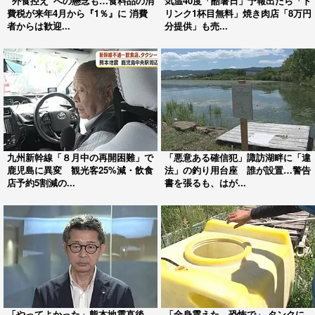
“外食控え”への懸念も…食料品の消
気温40度「酷暑日」予報出たら「ド
費税が来年4月から『1％』に 消費
リンク1杯目無料」焼き肉店「8万円
者からは歓迎...
分提供」も売...
九州新幹線「８月中の再開困難」で
「悪意ある確信犯」諏訪湖畔に「違
鹿児島に異変 観光客25%減・飲食
法」の釣り用台座 誰が設置…警告
店予約5割減の...
書を張るも、はが...
「やってよかった」熊本地震直後
「全身震えた。恐怖で」 タンクに