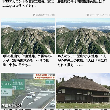
SNSアカウントを着実に成長。実は
膠原病に伴う間質性肺疾患とは？
みんなココ使ってます。
PR(Dreaw合同会社)
PR(メディカルノート)
1回の登山で「2度遭難」外国籍の2
15人のツアー登山で2人遭難 1人
人が「2度救助求める」ヘリで救
が心肺停止の状態、1人は「雨に打
助 東京の男性も...
たれて震えてい...