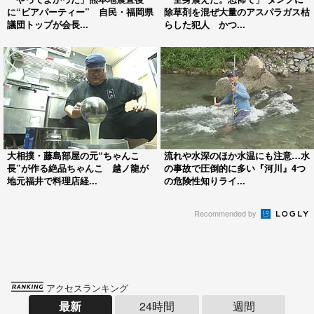
に“ビアパーティー” 自民・福岡県
除草剤を混ぜ大量のアスパラガス枯
議団トップが会長...
らした犯人 かつ...
大相撲・藤島部屋の元“ちゃんこ
流れや水深のほか水温にも注意…水
長”が作る絶品ちゃんこ 越ノ龍が
の事故で圧倒的に多い『河川』4つ
地元福井で料理店経...
の危険性知りライ...
Recommended by
アクセスランキング
最新
24時間
週間