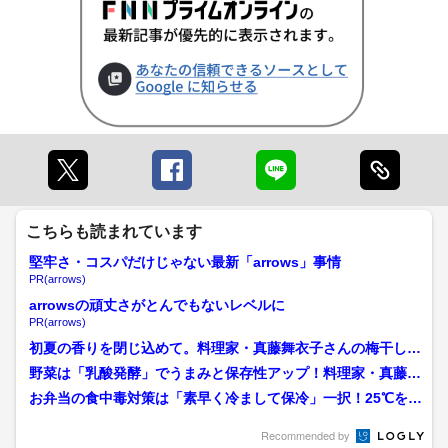
こちらも読まれています
堅牢さ・コスパだけじゃない最新「arrows」事情
PR(arrows)
arrowsの頑丈さがとんでもないレベルに
PR(arrows)
初夏の香りを閉じ込めて。料理家・真藤舞衣子さんの梅干しで
作る「青じそジェノベーゼ...
野菜は「乳酸発酵」でうまみと保存性アップ！料理家・真藤舞
衣子さんの「発酵レモン」...
お弁当の食中毒対策は「素早く冷まして保冷」一択！25℃を超
えたら危険…梅干しも濃...
Recommended by