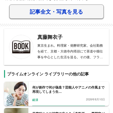
記事全文・写真を見る
真藤舞衣子
東京生まれ。料理家・発酵研究家。会社勤務
を経て、京都・大徳寺内塔頭にて茶道や畑仕
事を中心とした生活を送る。その後、フラン
スのリッツ・エスコフィエにてディプロマを
取得。都内の菓子店勤務を経て、カフェサロ
プライムオンライン ライブラリーの他の記事
ン、料理教室を主宰し、雑誌や書籍などで幅
広く活動。料理を通して、環境に配慮した暮
らし方や食育を提案している。著書に、小泉
何が創作で何が偽造？芸能人やアニメの作風まで
再現してしまう生…
武夫氏との共著「サバの味噌煮は、ワインが
すすむ」（日経プレミアシリーズ）、「つく
2026年8月10日
経済
りおき発酵野菜のアレンジごはん」（主婦と
生活社）ほか多数。