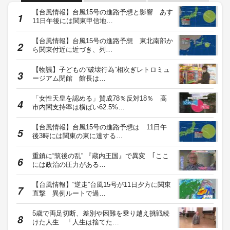
【台風情報】台風15号の進路予想と影響 あす
11日午後には関東甲信地…
【台風情報】台風15号の進路予想 東北南部か
ら関東付近に近づき、列…
【物議】子どもの“破壊行為”相次ぎレトロミュ
ージアム閉館 館長は…
「女性天皇を認める」賛成78％反対18％ 高
市内閣支持率は横ばい62.5%…
【台風情報】台風15号の進路予想は 11日午
後3時には関東の東に達する…
重鎮に“筑後の乱” 『蔵内王国』で異変 ｢ここ
には政治の圧力がある…
【台風情報】“逆走”台風15号が11日夕方に関東
直撃 異例ルートで過…
5歳で両足切断、差別や困難を乗り越え挑戦続
けた人生 「人生は捨てた…