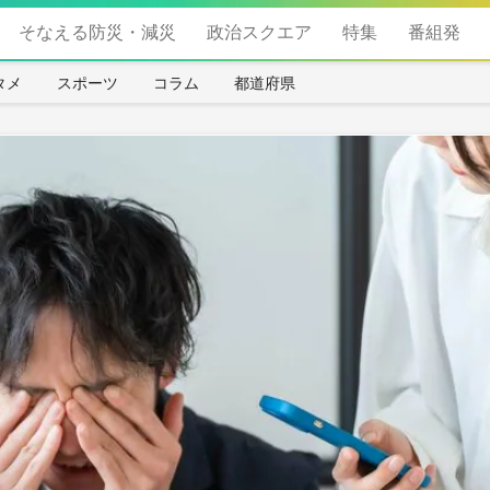
そなえる防災・減災
政治スクエア
特集
番組発
タメ
スポーツ
コラム
都道府県