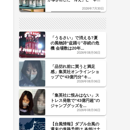
口」のおいしい関係 青く変化
2026年7月30日
した「辛口カーブ」が飲み頃の
サイン！
「うるさい」で消える?夏
の風物詩“盆踊り”存続の危
機 会場数は20年...
2026年08月06日
「品切れ前に買うと満足
感」集英社オンラインショ
ップで“43億円分”キ...
2026年08月06日
「集英社に恨みはない」ス
トレス発散で“43億円超”の
ジャンプグッズを...
2026年08月06日
【台風情報】ダブル台風の
週末の進路予想は 本州は土