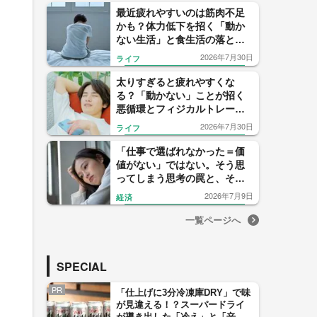
最近疲れやすいのは筋肉不足
かも？体力低下を招く「動か
ない生活」と食生活の落とし
穴
2026年7月30日
ライフ
太りすぎると疲れやすくな
る？「動かない」ことが招く
悪循環とフィジカルトレーナ
ーが教える1日8000歩のすすめ
2026年7月30日
ライフ
「仕事で選ばれなかった＝価
値がない」ではない。そう思
ってしまう思考の罠と、その
先にある可能性
2026年7月9日
経済
一覧ページへ
SPECIAL
PR
「仕上げに3分冷凍庫DRY」で味
が見違える！？スーパードライ
が導き出した「冷え」と「辛