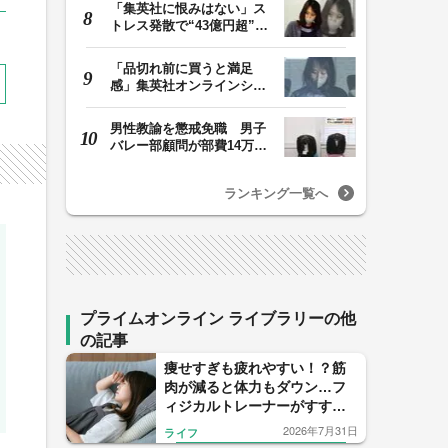
「集英社に恨みはない」ス
トレス発散で“43億円超”の
ジャンプグッズ…
「品切れ前に買うと満足
感」集英社オンラインショ
ップで“43億円分”…
男性教諭を懲戒免職 男子
バレー部顧問が部費14万円
余を私的流用…旅…
ランキング一覧へ
プライムオンライン ライブラリーの他
の記事
痩せすぎも疲れやすい！？筋
肉が減ると体力もダウン…フ
ィジカルトレーナーがすすめ
る1日1回の5大たんぱく源の習
2026年7月31日
ライフ
慣