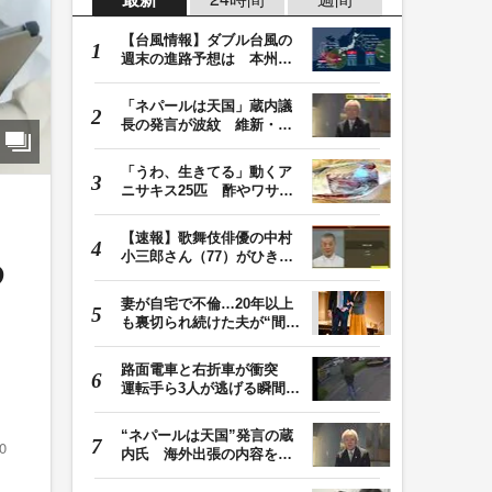
【台風情報】ダブル台風の
週末の進路予想は 本州は
土曜晴れも日曜は…
「ネパールは天国」蔵内議
長の発言が波紋 維新・吉
村代表「福岡県議…
「うわ、生きてる」動くア
ニサキス25匹 酢やワサビ
では死滅せず…「…
【速報】歌舞伎俳優の中村
小三郎さん（77）がひき逃
わ
げ疑いで書類送検…
妻が自宅で不倫…20年以上
も裏切られ続けた夫が“間
男”に請求した慰…
路面電車と右折車が衝突
運転手ら3人が逃げる瞬間
車を置いて堂々と…
“ネパールは天国”発言の蔵
0
内氏 海外出張の内容を説
明「心の豊かさ…