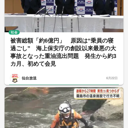
社会
被害総額「約6億円」 原因は“乗員の寝
過ごし” 海上保安庁の創設以来最悪の大
事故となった重油流出問題 発生から約3
カ月、初めて会見
仙台放送
6月22日