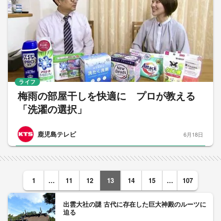
ライフ
梅雨の部屋干しを快適に プロが教える
「洗濯の選択」
鹿児島テレビ
6月18日
1
…
11
12
13
14
15
…
107
出雲大社の謎 古代に存在した巨大神殿のルーツに
迫る