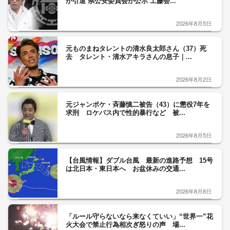
が引退 県公安委員会が公示 工藤会...
2026年8月5日
元ものまねタレントの清水良太郎さん（37）死
去 タレント・清水アキラさんの息子｜...
2026年8月2日
元ジャンポケ・斉藤慎二被告（43）に懲役7年を
求刑 ロケバス内で性的暴行など 被...
2026年8月5日
【台風情報】ダブル台風 最新の進路予想 15号
は北日本・東日本へ お盆休みの交通...
2026年8月8日
「ルール守らないなら来なくていい」“世界一”花
火大会で禁止行為相次ぎ怒りの声 場...