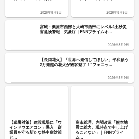
2026年8月9日
2026年8月9日
宮城・栗原市西部と大崎市西部にレベル4土砂災
害危険警報 気象庁｜FNNプライムオ...
2026年8月9日
【長岡花火】「世界へ発信してほしい」平和願う
2万発超の花火が観客魅了！“フェニッ...
2026年8月9日
【猛暑対策】建設現場に「ウ
高市総理、内閣改造「熊本地
インドウエアコン」導入 従
震に総力。現時点で申し上げ
業員を守る新たな熱中症対策
ることない」｜FNNプライ
と...
ム...