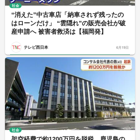
社会
“消えた”中古車店「納車されず残ったの
はローンだけ」 “雲隠れ”の販売会社が破
産申請へ 被害者救済は【福岡発】
テレビ西日本
6月19日
社会
架空経費で約1200万円を脱税 鹿児島の