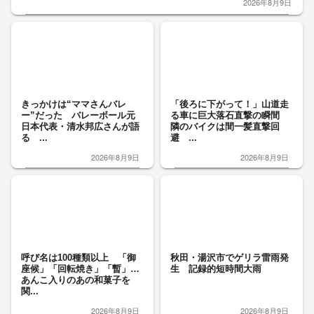
2026年8月9日
きっかけは“ママさんバレ
「後ろに下がって！」山道走
ー”だった バレーボール元
る車に巨大落石直撃の瞬間
日本代表・清水邦広さんが語
隣のバイクは間一髪直撃回
る ...
避 ...
2026年8月9日
2026年8月9日
呼び名は100種類以上 「御
秋田・湯沢市でゲリラ雷雨発
座候」「回転焼き」「暫」…
生 記録的短時間大雨
あんこ入りのあの和菓子を
関...
2026年8月9日
2026年8月9日