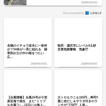
2026年8月3日
Recommended by
名物のイチョウ並木に一体何
秋田・湯沢市にレベル4土砂
が？54本が一斉に枯れる 除
災害危険警報 気象庁
草剤が土の中の根をつたい
広...
2026年8月9日
2026年8月9日
【台風情報】台風16号が小笠
大トロもウニも165円…寿司5
原近海で発生 また“トリプ
貫に赤だし＆サラダ付きのラ
ル台風”に…12日には海上...
ンチが“770円” 人気...