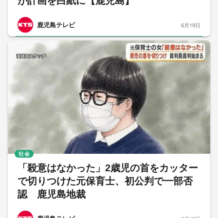
が計画を白紙に【鹿児島】
鹿児島テレビ
6月19日
社会
「殺意はなかった」2歳児の首をカッター
で切りつけた元保育士、初公判で一部否
認 鹿児島地裁