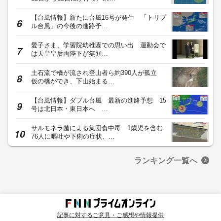
【台風情報】新たに台風16号が発生 「トリプ
ル台風」の今後の進路予…
愛子さま、学習院幼稚園での思い出 運動会で
は天皇皇后両陛下が笑顔…
土石流で橋が流され登山者ら約390人が孤立
仮の橋ができ、下山始まる…
【台風情報】ダブル台風 最新の進路予想 15
号は北日本・東日本へ …
サルモネラ菌による集団食中毒 1歳児を含む
76人に嘔吐や下痢の症状、…
ランキング一覧へ
記事に対するご意見・ご感想や情報提供