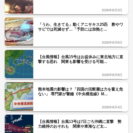
2026年8月3日
「うわ、生きてる」動くアニサキス25匹 酢やワ
サビでは死滅せず…「予防には加熱と...
2026年8月6日
【台風情報】台風15号はお盆休みに東北地方に直
撃する恐れ 関東も影響を受ける可能...
2026年8月8日
熊本地震の影響は？「四国の活断層は力を蓄え危
ない」 専門家が警鐘《中央構造線》M...
2026年8月4日
【台風情報】台風13号は7日ごろ沖縄に直撃 勢
力維持のおそれも 関東や東海など太...