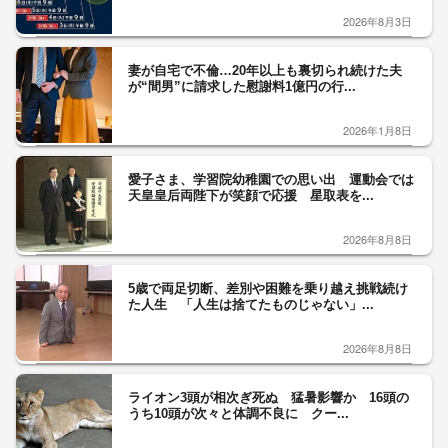
2026年8月3日
妻が自宅で不倫…20年以上も裏切られ続けた夫
が“間男”に請求した慰謝料1億円の行...
2026年1月8日
愛子さま、学習院幼稚園での思い出 運動会では
天皇皇后両陛下が笑顔で応援 星取表を...
2026年8月8日
5歳で両足切断、差別や困難を乗り越え挑戦続け
た人生 「人生は捨てたものじゃない」...
2026年8月8日
ライオン3頭が相次ぎ死ぬ 猛暑影響か 16頭の
うち10頭が次々と体調不良に クー...