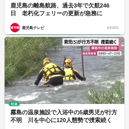
鹿児島の離島航路、過去3年で欠航246
日 老朽化フェリーの更新が急務に
鹿児島テレビ
6月22日
社会
霧島の温泉施設で入浴中の5歳男児が行方
不明 川を中心に120人態勢で捜索続く