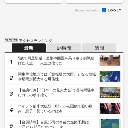
Recommended by
アクセスランキング
最新
24時間
週間
5歳で両足切断、差別や困難を乗り越え挑戦続
けた人生 「人生は捨てた…
関東甲信地方では「警報級の大雨」となる地域
や期間が拡大する可能性…
【迷惑行為】“日本一の花火大会”で長時間駐車
にゴミのポイ捨て…“…
バイデン前米大統領（83）がん闘病で強い痛
み 息子「見ているのは本…
【台風情報】台風15号の今後の進路予想は
11日から12日にかけて、東…