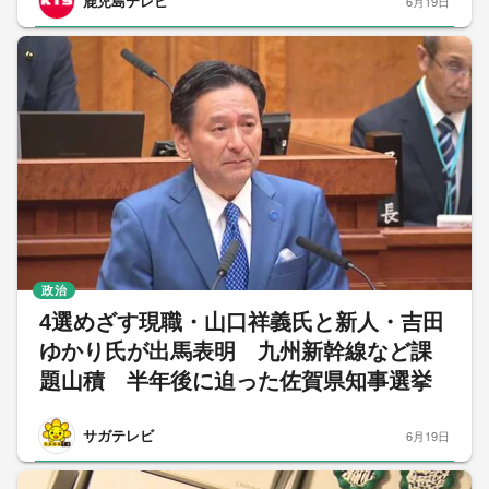
鹿児島テレビ
6月19日
政治
4選めざす現職・山口祥義氏と新人・吉田
ゆかり氏が出馬表明 九州新幹線など課
題山積 半年後に迫った佐賀県知事選挙
サガテレビ
6月19日