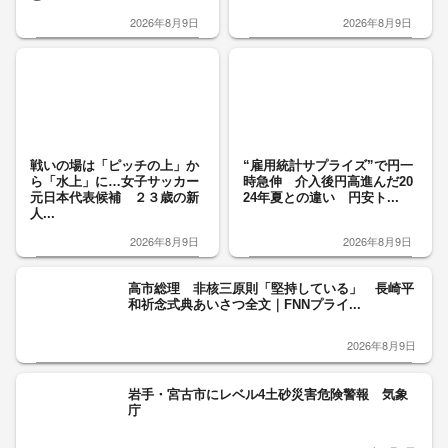
2026年8月9日
2026年8月9日
戦いの場は「ピッチの上」か
“雇用統計サプライズ”で円一
ら「水上」に…女子サッカー
時急伸 介入後円高進んだ20
元日本代表候補 ２３歳の新
24年夏との違い 円安ト...
人...
2026年8月9日
2026年8月9日
高市総理 非核三原則「堅持している」 長崎平
和祈念式典あいさつ全文｜FNNプライ...
2026年8月9日
岩手・宮古市にレベル4土砂災害危険警報 気象
庁