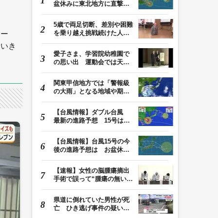
盆休みに東北地方に直撃す
る恐れ 関東も影…
5歳で両足切断、差別や困難
を乗り越え挑戦続けた人
ソー
生 「人生は捨てた…
ていき
愛子さま、学習院幼稚園で
の思い出 運動会では天皇
皇后両陛下が笑顔…
関東甲信地方では「警報級
の大雨」となる地域や期間
が拡大する可能性…
【台風情報】ダブル台風
最新の進路予想 15号は北
日本・東日本へ …
【台風情報】台風15号の今
後の進路予想は お盆休み
に東北地方に直撃…
【速報】女性の脳腫瘍摘出
手術で誤って“腫瘍の無い部
位”を摘出 脳…
県道に倒れていた男性が死
亡 ひき逃げ事件の疑い
も 頭部から出血し…