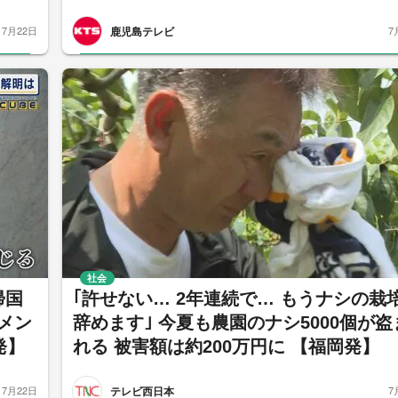
鹿児島テレビ
7月22日
7
社会
帰国
｢許せない… 2年連続で… もうナシの栽
メン
辞めます｣ 今夏も農園のナシ5000個が盗
発】
れる 被害額は約200万円に 【福岡発】
テレビ西日本
7月22日
7