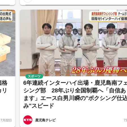
スポーツ
価格
6年連続インターハイ出場・鹿児島南フ
カリ
シング部 28年ぶり全国制覇へ「自信あ
ます」エース白男川瞬の"ボクシング仕
み"スピード
鹿児島テレビ
7月22日
7