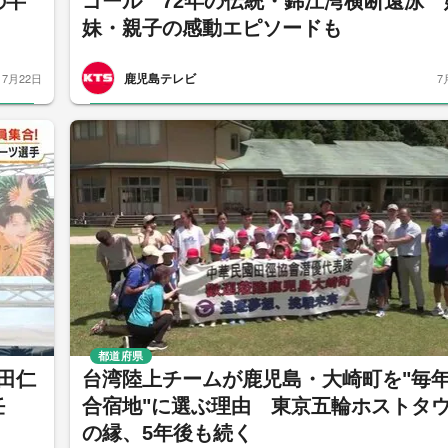
の半
ゴール 72年の伝統・錦江湾横断遠泳 
妹・親子の感動エピソードも
鹿児島テレビ
7月22日
7
都道府県
田仁
台湾陸上チームが鹿児島・大崎町を"毎
就任
合宿地"に選ぶ理由 東京五輪ホストタ
の縁、5年後も続く