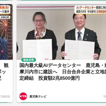
都道府県
 観
国内最大級AIデータセンター 鹿児島・
ボッ
摩川内市に建設へ 日台合弁企業と立地
児
定締結 投資額2兆8500億円
鹿児島テレビ
7月21日
7