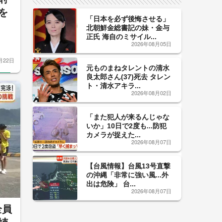
を
「日本を必ず後悔させる」
北朝鮮金総書記の妹・金与
正氏 海自のミサイル...
2026年08月05日
月22日
元ものまねタレントの清水
良太郎さん(37)死去 タレン
ト・清水アキラ...
2026年08月02日
「また犯人が来るんじゃな
いか」10日で2度も...防犯
カメラが捉えた...
2026年08月07日
【台風情報】台風13号直撃
の沖縄「非常に強い風...外
出は危険」 台...
2026年08月07日
全員