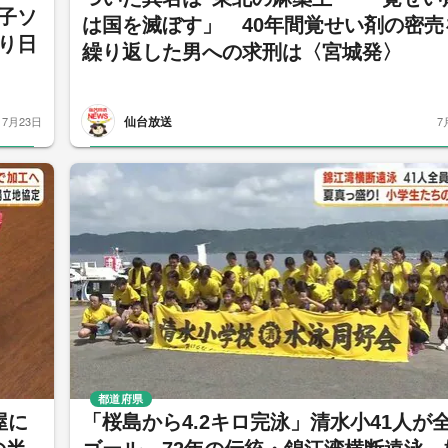
子ソ
は国を滅ぼす」 40年間覚せい剤の密売
り日
繰り返した男への求刑は〈宮城発〉
仙台放送
7月23日
7
都道府県
屋に
「桜島から4.2キロ完泳」清水小41人が