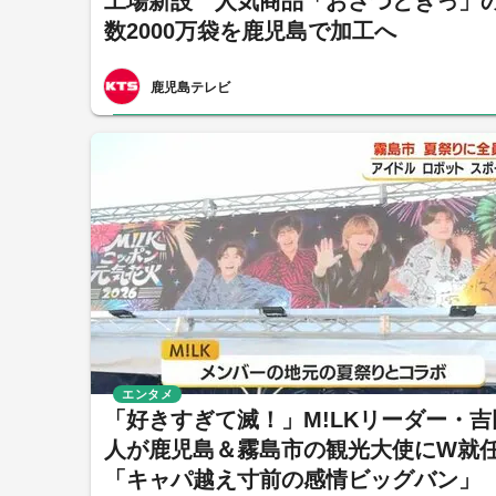
工場新設 人気商品「おさつどきっ」
数2000万袋を鹿児島で加工へ
鹿児島テレビ
エンタメ
「好きすぎて滅！」M!LKリーダー・吉
人が鹿児島＆霧島市の観光大使にW
「キャパ越え寸前の感情ビッグバン」