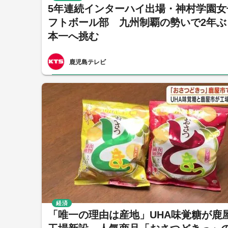
5年連続インターハイ出場・神村学園女
フトボール部 九州制覇の勢いで2年ぶ
本一へ挑む
鹿児島テレビ
経済
「唯一の理由は産地」UHA味覚糖が鹿