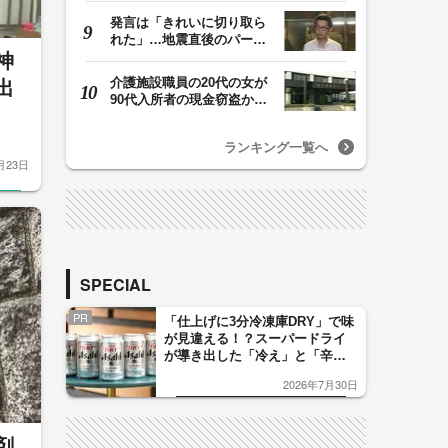
発言は「きれいに切り取ら
れた」…地震直後のパーテ
ィー開催「やって…
神
介護施設職員の20代の女が
出
90代入所者の現金窃盗か
施設管理者に促さ…
ランキング一覧へ
月23日
SPECIAL
PR
「仕上げに3分冷凍庫DRY」で味
が見違える！？スーパードライ
が導き出した「冷え」と「辛
口」のおいしい関係 青く変化
2026年7月30日
した「辛口カーブ」が飲み頃の
サイン！
剤