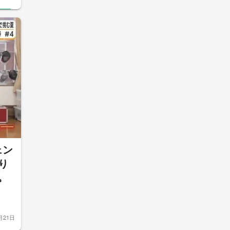
ェン
り
込
月21日