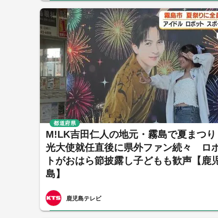
都道府県
M!LK吉田仁人の地元・霧島で夏まつり
光大使就任直後に県外ファン続々 ロ
トがおはら節披露し子どもも歓声【鹿
島】
鹿児島テレビ