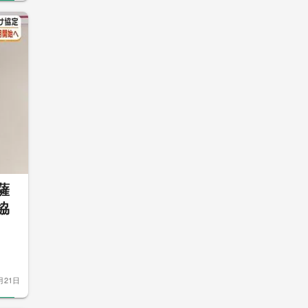
薩
協
月21日