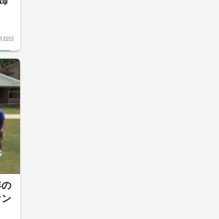
姉
月22日
年の
ウン