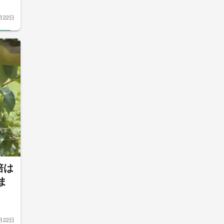
月22日
培は
ま
月22日