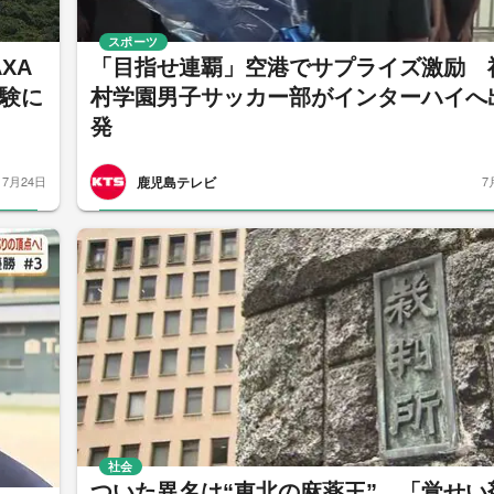
スポーツ
XA
「目指せ連覇」空港でサプライズ激励 
験に
村学園男子サッカー部がインターハイへ
発
鹿児島テレビ
7月24日
7
社会
ついた異名は“東北の麻薬王” 「覚せい