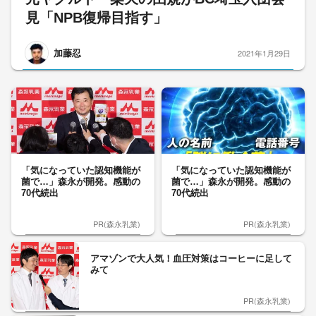
見「NPB復帰目指す」
加藤忍
2021年1月29日
「気になっていた認知機能が
「気になっていた認知機能が
菌で…」森永が開発。感動の
菌で…」森永が開発。感動の
70代続出
70代続出
PR(森永乳業)
PR(森永乳業)
アマゾンで大人気！血圧対策はコーヒーに足して
みて
PR(森永乳業)