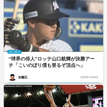
エンタメ
“球界の俳人”ロッテ山口航輝が決勝アー
チ「こいのぼり僕も登るぞ頂点へ」
加藤忍
2022年4月30日