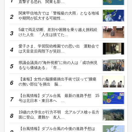
直撃する恐れ 関東も影…
関東甲信地方では「警報級の大雨」となる地域
や期間が拡大する可能性…
5歳で両足切断、差別や困難を乗り越え挑戦続
けた人生 「人生は捨てた…
愛子さま、学習院幼稚園での思い出 運動会で
は天皇皇后両陛下が笑顔…
県議会議員の“海外視察”に街の人は「成功例見
るなら価値ある」「市…
【速報】女性の脳腫瘍摘出手術で誤って“腫瘍
の無い部位”を摘出 脳…
【台風情報】ダブル台風 最新の進路予想 15
号は北日本・東日本へ …
19歳の大学生が行方不明 北アルプス槍ヶ岳方
面に登山、遭難か 友人…
【台風情報】ダブル台風の今後の進路予想は