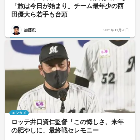
「旅は今日が始まり」チーム最年少の西
田優大ら若手も台頭
加藤忍
2021年11月28日
エンタメ
ロッテ井口資仁監督「この悔しさ、来年
の肥やしに」最終戦セレモニー