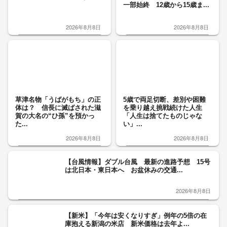
一部始終 12歳から15歳ま...
2026年8月8日
2026年8月8日
草津名物「うばがもち」の正
5歳で両足切断、差別や困難
体は？ 信長に滅ばされた滋
を乗り越え挑戦続けた人生
賀の大名の“ひ孫”を預かっ
「人生は捨てたものじゃな
た...
い」...
2026年8月8日
2026年8月8日
【台風情報】ダブル台風 最新の進路予想 15号
は北日本・東日本へ お盆休みの交通...
2026年8月8日
【新米】「今年は安くなりすぎ」例年の5倍の在
庫抱える新潟の米店 新米価格は去年よ...