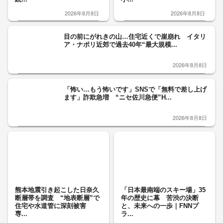
2026年8月8日
2026年8月8日
目の前にがれきの山…住宅近くで崖崩れ イタリ
ア・ナポリ近郊で過去40年“最大規模...
2026年8月8日
「怖い…もう怖いです」SNSで「無料で差し上げ
ます」詐欺急増 “ニセ佐川急便”H...
2026年8月8日
熊本地震引き起こした日奈久
「日本最南端のスキー場」35
断層帯を調査 “地表断層”で
年の歴史に幕 苦渋の決断
住宅や水道管に深刻被害
と、未来への一歩｜FNNプ
専...
ラ...