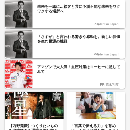
未来を一緒に…顧客と共に予測不能な未来をワク
ワクする場所へ
PR(dentsu Japan)
「さすが」と言われる驚きや感動を。新しい価値
を生む電通の挑戦
PR(dentsu Japan)
アマゾンで大人気！血圧対策はコーヒーに足して
みて
PR(森永乳業)
【西野亮廣】つくりたいもの
「言葉で伝える力」を育め