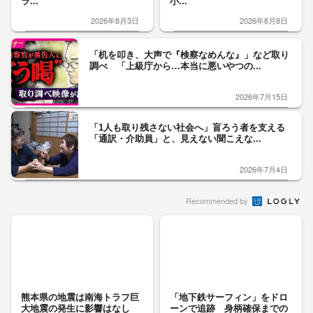
ラ...
小...
2026年8月3日
2026年8月8日
「机を叩き、大声で『検察なめんな』」など取り
調べ 「上級庁から…本当に悪いやつの...
2026年7月15日
「1人も取り残さない社会へ」盲ろう者を支える
「通訳・介助員」と、見えない聞こえな...
2026年7月4日
Recommended by
熊本県の地震は南海トラフ巨
「地下鉄サーフィン」をドロ
大地震の発生に影響はなし
ーンで追跡 身柄確保までの