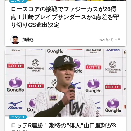
エンタメ
ロースコアの接戦でファジーカスが26得
点！川崎ブレイブサンダースが1点差を守
り切りCS進出決定
加藤忍
2021年4月25日
エンタメ
ロッテ5連勝！期待の"俳人"山口航輝が3