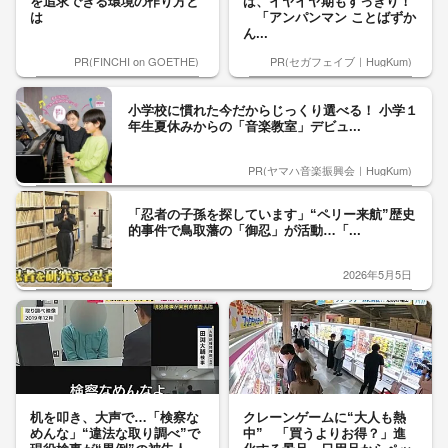
を追求できる環境の作り方と
ば、イヤイヤ期もすっきり！
は
「アンパンマン ことばずか
ん...
PR(FINCHI on GOETHE)
PR(セガフェイブ｜HugKum)
小学校に慣れた今だからじっくり選べる！ 小学１
年生夏休みからの「音楽教室」デビュ...
PR(ヤマハ音楽振興会｜HugKum)
「忍者の子孫を探しています」“ペリー来航”歴史
的事件で鳥取藩の「御忍」が活動…「...
2026年5月5日
机を叩き、大声で…「検察な
クレーンゲームに“大人も熱
めんな」“違法な取り調べ”で
中” 「買うよりお得？」進