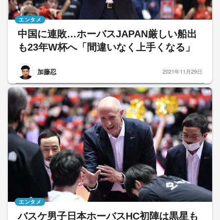
エンタメ
中国に連敗…ホーバスJAPAN厳しい船出
も23年W杯へ「間違いなく上手くなる」
加藤忍
2021年11月29日
エンタメ
バスケ男子日本ホーバスHC初陣は黒星も