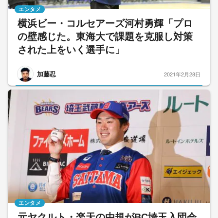
エンタメ
横浜ビー・コルセアーズ河村勇輝「プロ
の壁感じた。東海大で課題を克服し対策
された上をいく選手に」
加藤忍
2021年2月28日
エンタメ
元ヤクルト・楽天の由規がBC埼玉入団会