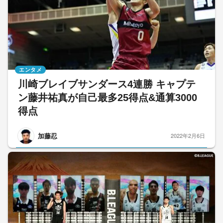
エンタメ
川崎ブレイブサンダース4連勝 キャプテ
ン藤井祐真が自己最多25得点&通算3000
得点
加藤忍
2022年2月6日