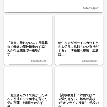
2026年8月8日
「東京に帰れない…」長岡花
悠仁さまがボーイスカウトと
火で最終の新幹線乗れず124
丸太切りに挑戦「いい香りが
人が付近施設で一夜明か
する」 博物館も視察 広島
す ...
訪...
2026年8月8日
2026年8月8日
「お父さんの子で良かったや
【高校教育】「対面ではニー
ろ」引退ロッテ角中を育てた
ズ満たせない」離島の高校
父の言葉 365日欠かさず
で“オンライン授業” 学校の
続...
小...