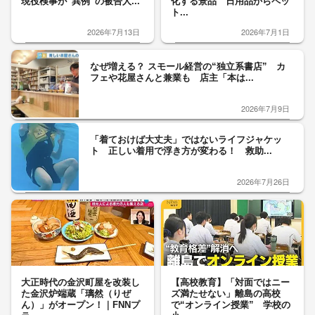
現役検事が“異例”の被告人...
化する景品 日用品からペッ
ト...
2026年7月13日
2026年7月1日
なぜ増える？ スモール経営の“独立系書店” カ
フェや花屋さんと兼業も 店主「本は...
2026年7月9日
「着ておけば大丈夫」ではないライフジャケッ
ト 正しい着用で浮き方が変わる！ 救助...
2026年7月26日
大正時代の金沢町屋を改装し
【高校教育】「対面ではニー
た金沢炉端蔵「璃然（りぜ
ズ満たせない」離島の高校
ん）」がオープン！｜FNNプ
で“オンライン授業” 学校の