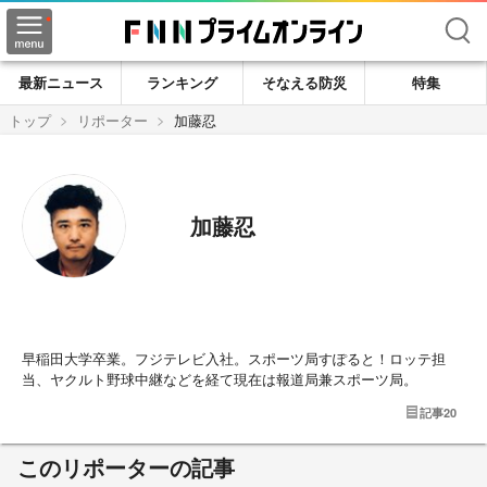
検索
最新ニュース
ランキング
そなえる防災
特集
トップ
リポーター
加藤忍
加藤忍
早稲田大学卒業。フジテレビ入社。スポーツ局すぽると！ロッテ担
当、ヤクルト野球中継などを経て現在は報道局兼スポーツ局。
記事
20
このリポーターの記事