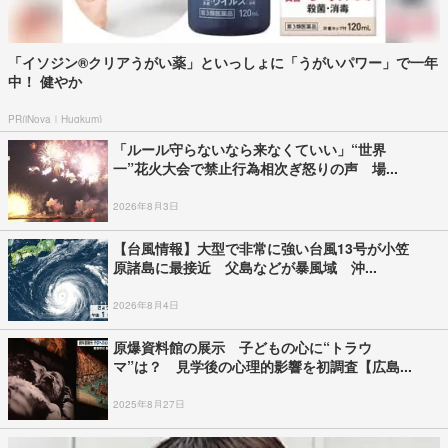
「イソジン®クリアうがい薬」といっしょに「うがいパワー」で一年
中！ 健やか
PR(iNova｜Hugkum)
「ルール守らないなら来なくていい」“世界
一”花火大会で禁止行為相次ぎ怒りの声 場...
2026年8月3日
【台風情報】大型で非常に強い台風13号が小笠
原諸島に最接近 父島などが暴風域 沖...
2026年8月4日
原爆資料館の展示 子どもの心に“トラウ
マ”は？ 見学後の心理的影響を初調査【広島...
2025年8月27日