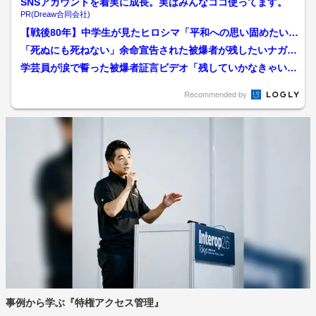
SNSアカウントを着実に成長。実はみんなココ使ってます。
PR(Dreaw合同会社)
【戦後80年】中学生が見たヒロシマ「平和への思い固めたい」
記憶や教訓の継承が課題...
「死ぬにも死ねない」余命宣告された被爆者が残したいナガサ
キの記憶 — 肺がん告知...
学芸員が涙で誓った被爆者証言ビデオ「残していかなきゃいけ
ない」20カ国語以上に翻...
Recommended by
事例から学ぶ『特権アクセス管理』