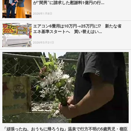
が“間男”に請求した慰謝料1億円の行...
2026年1月8日
エアコン6畳用は10万円→25万円に⁉ 新たな省
エネ基準スタートへ 買い替えはい...
2026年5月31日
「頑張ったね、おうちに帰ろうね」温泉で行方不明の5歳男児・嶺臣