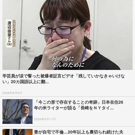
学芸員が涙で誓った被爆者証言ビデオ「残していかなきゃいけな
い」20カ国語以上に翻...
2026年8月6日
「今この形で存在することの奇跡」日本在住26
年の米ライターが語る「長崎をＮＹタイ...
2026年5月11日
妻が自宅で不倫…20年以上も裏切られ続けた夫