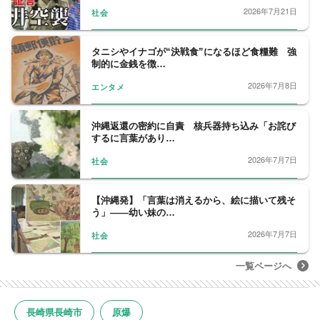
2026年7月21日
社会
タニシやイナゴが“決戦食”になるほど食糧難 強
制的に金銭を徴…
2026年7月8日
エンタメ
沖縄返還の密約に自責 核兵器持ち込み「お詫び
するに言葉があり…
2026年7月7日
社会
【沖縄発】「言葉は消えるから、絵に描いて残そ
う」――幼い妹の…
2026年7月7日
社会
一覧ページへ
長崎県長崎市
原爆