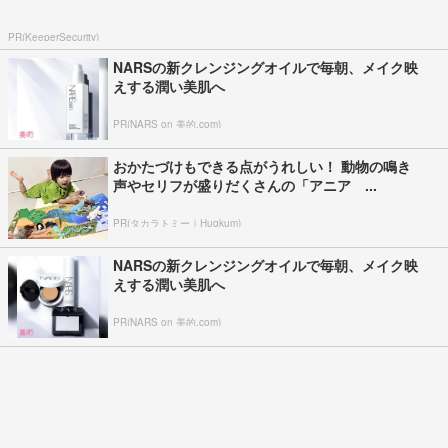
PR(KeeperSecurity)
NARSの新クレンジングオイルで毎朝、メイク映
えする潤い美肌へ
PR(NARS on 美的.com)
おかたづけもできる点がうれしい！ 動物の鳴き
声やセリフが盛りだくさんの「アニア ...
PR(タカラトミー｜Hugkum)
NARSの新クレンジングオイルで毎朝、メイク映
えする潤い美肌へ
PR(NARS on 美的.com)