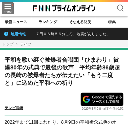
検索
最新ニュース
ランキング
そなえる防災
特集
地震情報
７日０６時５６分ころ、地震がありました。
トップ
ライフ
平和を歌い継ぐ被爆者合唱団「ひまわり」被
爆80年の式典で最後の歌声 平均年齢86歳超
の長崎の被爆者たちが伝えたい「もう二度
と」に込めた平和への祈り
テレビ長崎
2025年8月5日 火曜 午前10:52
2022年まで11回にわたり、8月9日の平和祈念式典のオー