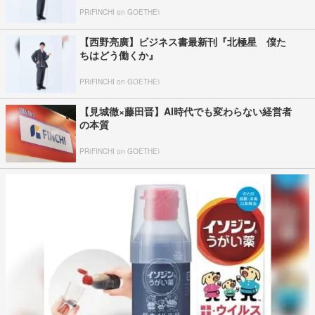
PR(FINCHI on GOETHE)
【西野亮廣】ビジネス書最新刊『北極星 僕た
ちはどう働くか』
PR(FINCHI on GOETHE)
【見城徹×藤田晋】AI時代でも変わらない経営者
の本質
PR(FINCHI on GOETHE)