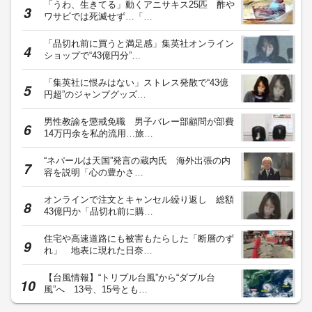
「うわ、生きてる」動くアニサキス25匹 酢や
ワサビでは死滅せず…「…
「品切れ前に買うと満足感」集英社オンライン
ショップで“43億円分”…
「集英社に恨みはない」ストレス発散で“43億
円超”のジャンプグッズ…
男性教諭を懲戒免職 男子バレー部顧問が部費
14万円余を私的流用…旅…
“ネパールは天国”発言の蔵内氏 海外出張の内
容を説明「心の豊かさ…
オンラインで注文とキャンセル繰り返し 総額
43億円か「品切れ前に購…
住宅や高速道路にも被害もたらした「断層のず
れ」 地表に現れた日奈…
【台風情報】“トリプル台風”から“ダブル台
風”へ 13号、15号とも…