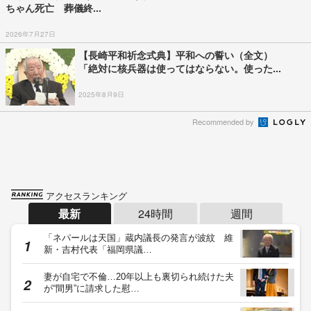
ちゃん死亡 葬儀終...
2026年7月27日
【長崎平和祈念式典】平和への誓い（全文）
「絶対に核兵器は使ってはならない。使った...
2025年8月9日
Recommended by
アクセスランキング
最新
24時間
週間
「ネパールは天国」蔵内議長の発言が波紋 維
新・吉村代表「福岡県議…
妻が自宅で不倫…20年以上も裏切られ続けた夫
が“間男”に請求した慰…