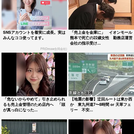
SNSアカウントを着実に成長。実は
「売上金を金庫に」 イオンモール
みんなココ使ってます。
熊本で死亡の22歳女性 勤務店運営
会社の指示受け...
PR(Dreaw合同会社)
「危ないからやめて」引き止められ
【地震の影響】迂回ルートは東か西
るも売上金管理のため店内へ 「頭
か 東九州道7〜8時間 or 天草フェ
が真っ白になった...
リー 不安...