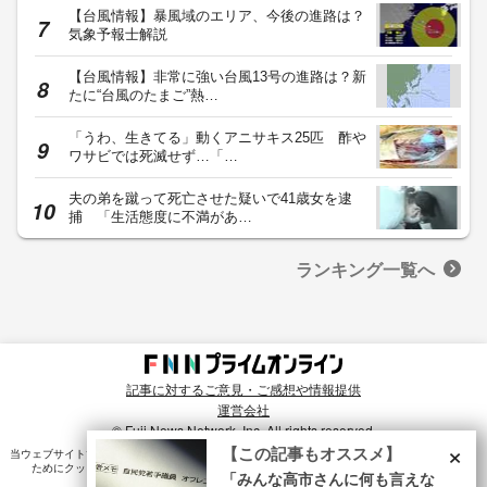
【台風情報】暴風域のエリア、今後の進路は？
気象予報士解説
【台風情報】非常に強い台風13号の進路は？新
たに“台風のたまご”熱…
「うわ、生きてる」動くアニサキス25匹 酢や
ワサビでは死滅せず…「…
夫の弟を蹴って死亡させた疑いで41歳女を逮
捕 「生活態度に不満があ…
ランキング一覧へ
記事に対するご意見・ご感想や情報提供
運営会社
© Fuji News Network, Inc. All rights reserved.
×
【この記事もオススメ】
当ウェブサイトでは、ユーザのニーズ・興味・関⼼に合致したコンテンツや広告配信を提供する
ためにクッキーを使⽤しています。詳細は、
プライバシーポリシー
をご確認ください。
「みんな高市さんに何も言えな