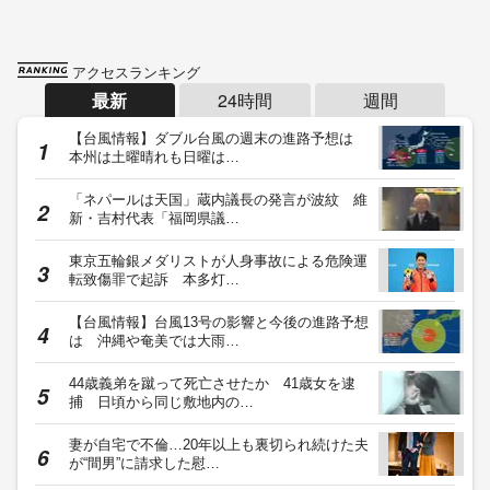
アクセスランキング
最新
24時間
週間
【台風情報】ダブル台風の週末の進路予想は
本州は土曜晴れも日曜は…
「ネパールは天国」蔵内議長の発言が波紋 維
新・吉村代表「福岡県議…
東京五輪銀メダリストが人身事故による危険運
転致傷罪で起訴 本多灯…
【台風情報】台風13号の影響と今後の進路予想
は 沖縄や奄美では大雨…
44歳義弟を蹴って死亡させたか 41歳女を逮
捕 日頃から同じ敷地内の…
妻が自宅で不倫…20年以上も裏切られ続けた夫
が“間男”に請求した慰…