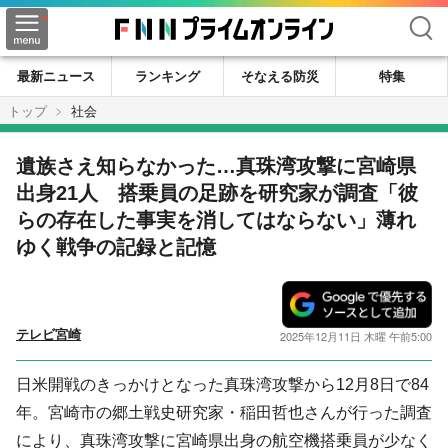
検索
最新ニュース
ランキング
そなえる防災
特集
トップ
社会
遺族さえ知らなかった…真珠湾攻撃に宮崎県
出身21人 搭乗員の足跡を研究家が調査「彼
らの存在した事実を消してはならない」薄れ
ゆく戦争の記録と記憶
テレビ宮崎
2025年12月11日 木曜 午前5:00
日米開戦のきっかけとなった真珠湾攻撃から12月8日で84
年。宮崎市の郷土戦史研究家・稲田哲也さんが行った調査
により、真珠湾攻撃に宮崎県出身の航空機搭乗員が少なく