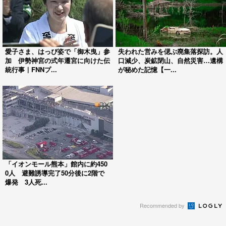
愛子さま、はっぴ姿で「御木曳」参
失われた営みを偲ぶ廃集落探訪。人
加 伊勢神宮の式年遷宮に向けた伝
口減少、炭鉱閉山、自然災害…遺構
統行事｜FNNプ...
が秘めた記憶【一...
「イオンモール熊本」館内に約450
0人 避難誘導完了50分後に2階で
爆発 3人死...
Recommended by