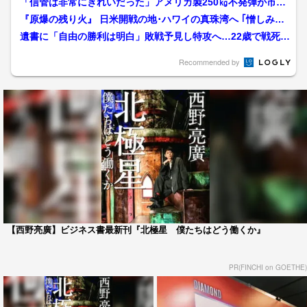
「信管は非常にきれいだった」アメリカ製250㎏不発弾が市街
地のど真ん中で発見され...
『原爆の残り火』 日米開戦の地･ハワイの真珠湾へ ｢憎しみを
消して平和の火へ｣...
遺書に「自由の勝利は明白」敗戦予見し特攻へ…22歳で戦死の
上原良司の思いたどる高...
Recommended by
【西野亮廣】ビジネス書最新刊『北極星 僕たちはどう働くか』
PR(FINCHI on GOETHE)