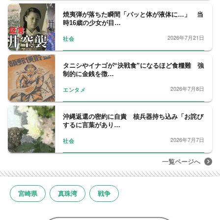
焼夷弾が落ちた瞬間「パッと体が液体に…」 当
時16歳の少女が目…
2026年7月21日
社会
タニシやイナゴが“決戦食”になるほど食糧難 強
制的に金銭を徴…
2026年7月8日
エンタメ
沖縄返還の密約に自責 核兵器持ち込み「お詫び
するに言葉があり…
2026年7月7日
社会
一覧ページへ
宮崎県
真珠湾
戦争