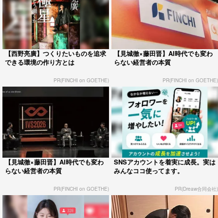
【西野亮廣】つくりたいものを追求
【見城徹×藤田晋】AI時代でも変わ
できる環境の作り方とは
らない経営者の本質
PR(FINCHI on GOETHE)
PR(FINCHI on GOETHE)
【見城徹×藤田晋】AI時代でも変わ
SNSアカウントを着実に成長。実は
らない経営者の本質
みんなココ使ってます。
PR(FINCHI on GOETHE)
PR(Dreaw合同会社)