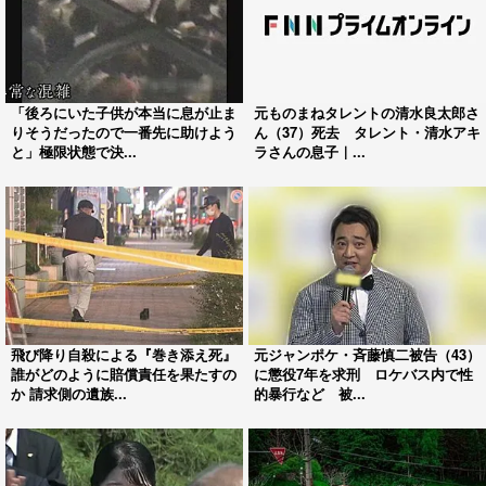
「後ろにいた子供が本当に息が止ま
元ものまねタレントの清水良太郎さ
りそうだったので一番先に助けよう
ん（37）死去 タレント・清水アキ
と」極限状態で決...
ラさんの息子｜...
飛び降り自殺による『巻き添え死』
元ジャンポケ・斉藤慎二被告（43）
誰がどのように賠償責任を果たすの
に懲役7年を求刑 ロケバス内で性
か 請求側の遺族...
的暴行など 被...