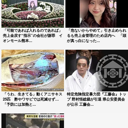
「可能であれば入れるのであれば」
「危ないからやめて」引き止められ
売上金戻す“指示”の会社が謝罪 イ
るも売上金管理のため店内へ 「頭
オンモール熊本...
が真っ白になった...
「うわ、生きてる」動くアニサキス
特定危険指定暴力団『工藤会』トッ
25匹 酢やワサビでは死滅せず…
プ 野村悟総裁が引退 県公安委員会
「予防には加熱と...
が公示 工藤会...