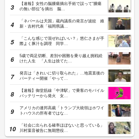
【速報】女性の脳腫瘍摘出手術で誤って“腫瘍
の無い部位”を摘出 脳…
「ネパールは天国」蔵内議長の発言が波紋 維
新・吉村代表「福岡県議…
「こんな感じで混ぜればいい？」悠仁さまが手
際よく豚汁を調理 同学…
5歳で両足切断、差別や困難を乗り越え挑戦続
けた人生 「人生は捨てた…
発言は「きれいに切り取られた」…地震直後の
パーティー開催「やって…
【速報】御堂筋線「中津駅」で乗客のモバイル
バッテリーから発火 女…
アメリカの連邦高裁「トランプ大統領はホワイ
トハウスの所有者ではな…
「社会に出られる確率ほぼないと思っている」
川村葉音被告に無期懲役…