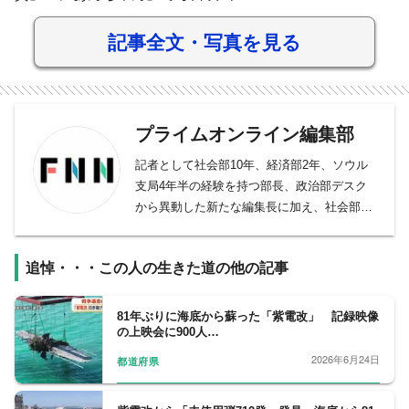
記事全文・写真を見る
プライムオンライン編集部
記者として社会部10年、経済部2年、ソウル
支局4年半の経験を持つ部長、政治部デスク
から異動した新たな編集長に加え、社会部デ
スク、社会部記者、経済部記者、モスクワ支
局長、国際取材部記者、報道番組ディレクタ
追悼・・・この人の生きた道の他の記事
ー・プロデューサー、バラエティー制作者、
元日経新聞記者、元Yahoo!ニュース編集者、
元スポーツ紙記者など様々な専門性を持つ副
81年ぶりに海底から蘇った「紫電改」 記録映像
の上映会に900人…
編集長・デスクを合わせ11人が所属。事件や
事故、政治に経済、芸能やスポーツまで、あ
2026年6月24日
都道府県
らゆるニュースを取り扱うプロ集団です。