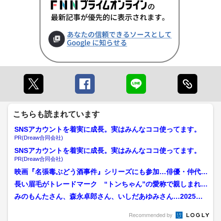
こちらも読まれています
SNSアカウントを着実に成長。実はみんなココ使ってます。
PR(Dreaw合同会社)
SNSアカウントを着実に成長。実はみんなココ使ってます。
PR(Dreaw合同会社)
映画『名張毒ぶどう酒事件』シリーズにも参加…俳優・仲代達
矢さんが92歳で死去 奥...
長い眉毛がトレードマーク “トンちゃん”の愛称で親しまれた
村山富市元首相死去「安...
みのもんたさん、森永卓郎さん、いしだあゆみさん…2025年
に亡くなった著名人【1...
Recommended by