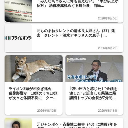
「みんな高市さんに何も言えない」「半分以上が
反対」 消費税減税めぐる舞台裏 自民...
2026年8月5日
元ものまねタレントの清水良太郎さん（37）死
去 タレント・清水アキラさんの息子｜...
2026年8月2日
ライオン3頭が相次ぎ死ぬ
｢強い圧力と感じた｣ “金銭を
猛暑影響か 18頭のうち10頭
渡した”と証言した県議に県
が次々と体調不良に クー...
議団トップの会長が7分間...
2026年8月3日
2026年8月6日
元ジャンポケ・斉藤慎二被告（43）に懲役7年を