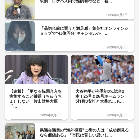
求刑 ロケバス内で性的暴行など 被...
2026年8月5日
「品切れ前に買うと満足感」集英社オンラインシ
ョップで“43億円分”キャンセルか ...
2026年8月6日
【速報】「更なる協調介入を
大谷翔平が今季初の1試合2
実施すること躊躇（ちゅうち
本！25号＆26号ホームラン
ょ）しない」片山財務大臣
5打数3安打と大暴れ…も...
「...
2026年8月3日
2026年8月6日
県議会議員の“海外視察”に街の人は「成功例見る
なら価値ある」「市民は苦しい思いし...