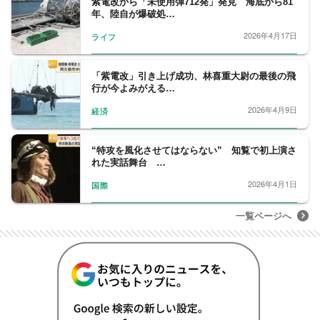
紫電改から「未使用弾712発」発見 海底から81
年、陸自が爆破処…
2026年4月17日
ライフ
「紫電改」引き上げ成功、林喜重大尉の最後の飛
行が今よみがえる…
2026年4月9日
経済
“特攻を風化させてはならない” 知覧で初上演さ
れた実話舞台 …
2026年4月1日
国際
一覧ページへ