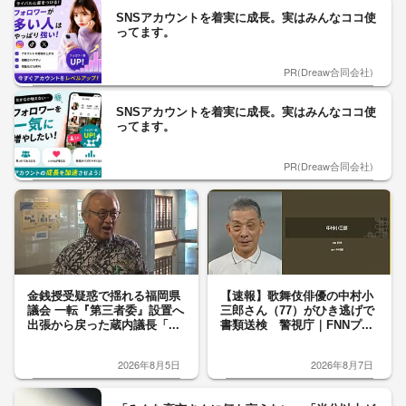
SNSアカウントを着実に成長。実はみんなココ使
ってます。
PR(Dreaw合同会社)
SNSアカウントを着実に成長。実はみんなココ使
ってます。
PR(Dreaw合同会社)
金銭授受疑惑で揺れる福岡県
【速報】歌舞伎俳優の中村小
議会 一転『第三者委』設置へ
三郎さん（77）がひき逃げで
出張から戻った蔵内議長「...
書類送検 警視庁｜FNNプ...
2026年8月5日
2026年8月7日