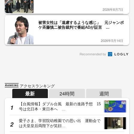
2026年8月7日
被害女性は「遠慮するような感じ」 元ジャンポ
ケ斉藤慎二被告裁判で番組ADが証言 ...
2026年5月14日
Recommended by
アクセスランキング
最新
24時間
週間
【台風情報】ダブル台風 最新の進路予想 15
号は北日本・東日本へ …
愛子さま、学習院幼稚園での思い出 運動会で
は天皇皇后両陛下が笑顔…